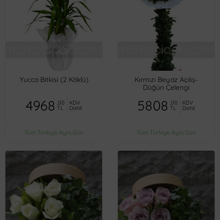
Yucca Bitkisi (2 Köklü)
Kırmızı Beyaz Açılış-
Düğün Çelengi
4968
5808
,00
KDV
,00
KDV
TL
Dahil
TL
Dahil
Tüm Türkiye Aynı Gün
Tüm Türkiye Aynı Gün