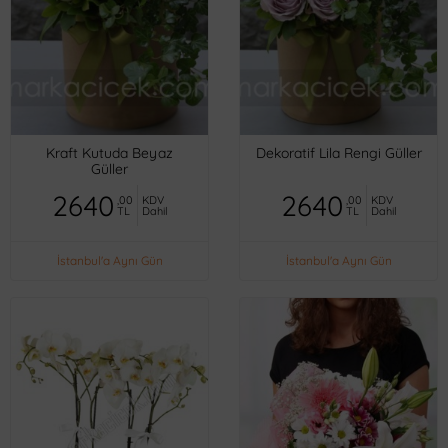
Kraft Kutuda Beyaz
Dekoratif Lila Rengi Güller
Güller
2640
2640
,00
KDV
,00
KDV
TL
Dahil
TL
Dahil
İstanbul'a Aynı Gün
İstanbul'a Aynı Gün