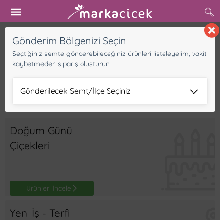
Buradan başlayın
Gönderim Bölgenizi Seçin
Seçtiğiniz semte gönderebileceğiniz ürünleri listeleyelim, vakit
kaybetmeden sipariş oluşturun.
Gönderilecek Semt/İlçe Seçiniz
Doğum Günü
Çiçekleri
Ürünleri İncele
Yeni İş - Terfi