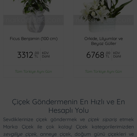
Ficus Benjamin (100 cm)
Orkide, Lilyumlar ve
Beyaz Güller
3312
6768
,00
KDV
,00
KDV
TL
Dahil
TL
Dahil
Tüm Türkiye Aynı Gün
Tüm Türkiye Aynı Gün
Çiçek Göndermenin En Hızlı ve En
Hesaplı Yolu
Sevdiklerinize çiçek göndermek ve
çiçek sipariş
etmek
Marka Çiçek ile çok kolay! Çiçek kategorilerimizden
sevgiliye çiçek
, anneye çiçek, doğum günü çiçekleri ve