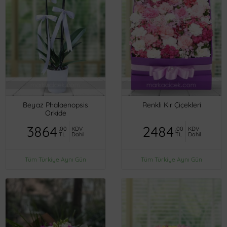
Beyaz Phalaenopsis
Renkli Kır Çiçekleri
Orkide
3864
2484
,00
KDV
,00
KDV
TL
Dahil
TL
Dahil
Tüm Türkiye Aynı Gün
Tüm Türkiye Aynı Gün