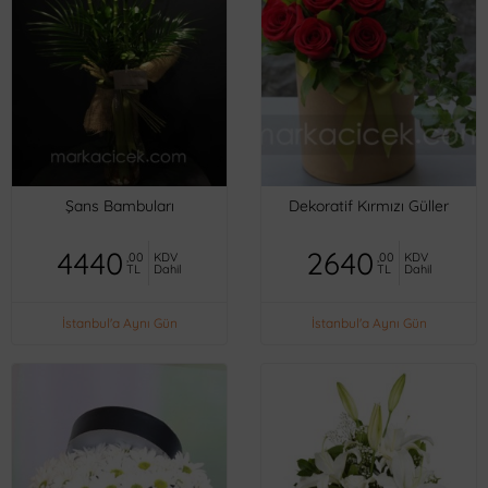
Şans Bambuları
Dekoratif Kırmızı Güller
4440
2640
,00
KDV
,00
KDV
TL
Dahil
TL
Dahil
İstanbul'a Aynı Gün
İstanbul'a Aynı Gün