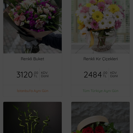
Renkli Buket
Renkli Kır Çiçekleri
3120
2484
,00
KDV
,00
KDV
TL
Dahil
TL
Dahil
İstanbul'a Aynı Gün
Tüm Türkiye Aynı Gün