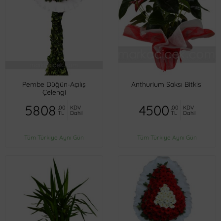
Pembe Düğün-Açılış
Anthurium Saksı Bitkisi
Çelengi
5808
4500
,00
KDV
,00
KDV
TL
Dahil
TL
Dahil
Tüm Türkiye Aynı Gün
Tüm Türkiye Aynı Gün