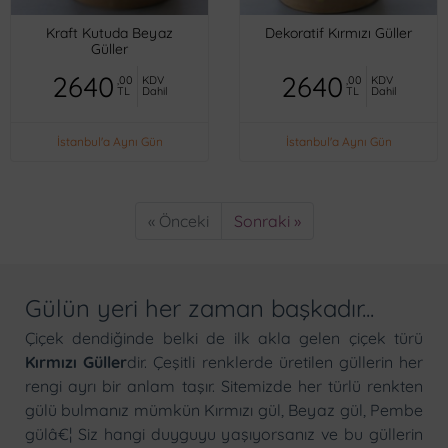
Kraft Kutuda Beyaz
Dekoratif Kırmızı Güller
Güller
2640
2640
,00
KDV
,00
KDV
TL
Dahil
TL
Dahil
İstanbul'a Aynı Gün
İstanbul'a Aynı Gün
« Önceki
Sonraki »
Gülün yeri her zaman başkadır...
Çiçek
dendiğinde belki de ilk akla gelen çiçek türü
Kırmızı Güller
dir. Çeşitli renklerde üretilen güllerin her
rengi ayrı bir anlam taşır. Sitemizde her türlü renkten
gülü bulmanız mümkün Kırmızı gül, Beyaz gül, Pembe
gülâ€¦ Siz hangi duyguyu yaşıyorsanız ve bu güllerin