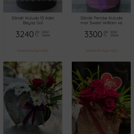
Silindir Kutuda 10 Adet
Silindir Pembe Kutuda
Beyaz Gül
mor Sweet William ve
Güller
3240
3300
,00
KDV
,00
KDV
TL
Dahil
TL
Dahil
İstanbul'a Aynı Gün
İstanbul'a Aynı Gün