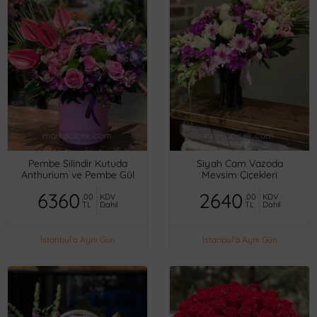
Pembe Silindir Kutuda
Siyah Cam Vazoda
Anthurium ve Pembe Gül
Mevsim Çiçekleri
6360
2640
,00
KDV
,00
KDV
TL
Dahil
TL
Dahil
İstanbul'a Aynı Gün
İstanbul'a Aynı Gün