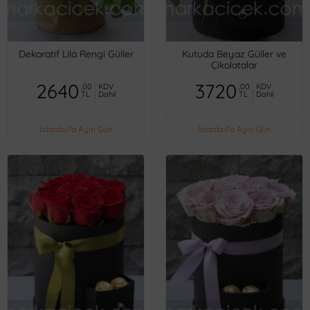
Dekoratif Lila Rengi Güller
Kutuda Beyaz Güller ve
Çikolatalar
2640
3720
,00
KDV
,00
KDV
TL
Dahil
TL
Dahil
İstanbul'a Aynı Gün
İstanbul'a Aynı Gün