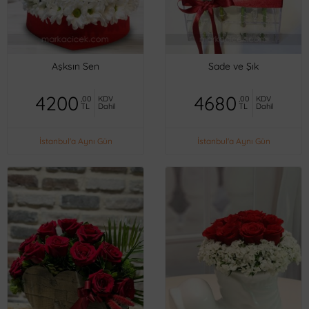
Aşksın Sen
Sade ve Şık
4200
4680
,00
KDV
,00
KDV
TL
Dahil
TL
Dahil
İstanbul'a Aynı Gün
İstanbul'a Aynı Gün