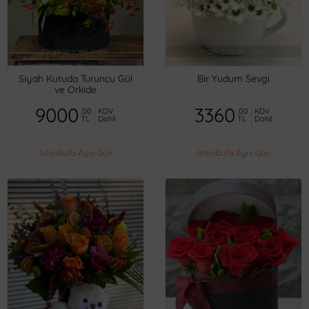
Siyah Kutuda Turuncu Gül
Bir Yudum Sevgi
ve Orkide
9000
3360
,00
KDV
,00
KDV
TL
Dahil
TL
Dahil
İstanbul'a Aynı Gün
İstanbul'a Aynı Gün