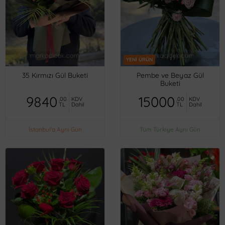
YENİ ÜRÜN
35 Kırmızı Gül Buketi
Pembe ve Beyaz Gül
Buketi
9840
15000
,00
KDV
,00
KDV
TL
Dahil
TL
Dahil
İstanbul'a Aynı Gün
Tüm Türkiye Aynı Gün