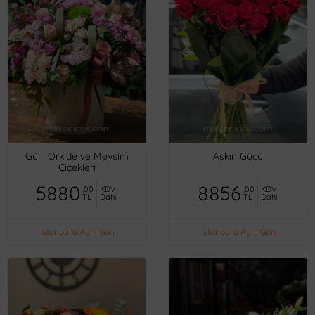
Gül , Orkide ve Mevsim
Aşkın Gücü
Çiçekleri
5880
8856
,00
KDV
,00
KDV
TL
Dahil
TL
Dahil
İstanbul'a Aynı Gün
İstanbul'a Aynı Gün