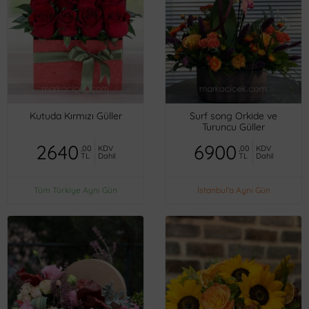
Kutuda Kırmızı Güller
Surf song Orkide ve
Turuncu Güller
2640
6900
,00
KDV
,00
KDV
TL
Dahil
TL
Dahil
Tüm Türkiye Aynı Gün
İstanbul'a Aynı Gün