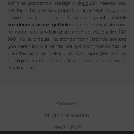
sahibine yaşatmak istediğiniz duygular nelerse onu
belirleyin, biz size
aşk
yapraklarını derleyelim, ya da
beyaz gül
lerle özür dileyelim yahut
özenle
hazırlanmış kırmızı gül buketi
yollayıp sevgilinize onu
ne kadar çok sevdiğinizi sizin adınıza söyleyelim. İSO
9001 kalite anlayışı ile, standartların üstünde sektöre
yön veren işçilikle ve titizlikle
gül
aranjmanlarımız ve
buket
lerimizle sizi bekliyoruz. Özel siparişlerinizle de
dilediğiniz kadar gülü en kısa sürede sevdiklerinize
ulaştırıyoruz.
Kurumsal
Hakkımızda
Müşteri Hizmetleri
Ödeme Metodları
Müşteri Hizmetleri
Memnuniyet Garantisi
Neden Biz?
İptal ve İade Koşulları
Kurumsal Müşteri Olun