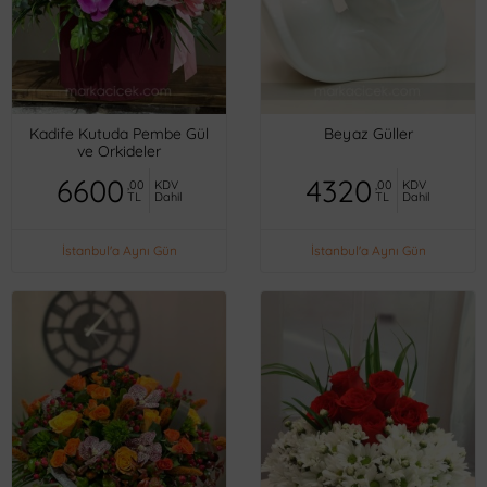
Kadife Kutuda Pembe Gül
Beyaz Güller
ve Orkideler
6600
4320
,00
KDV
,00
KDV
TL
Dahil
TL
Dahil
İstanbul'a Aynı Gün
İstanbul'a Aynı Gün