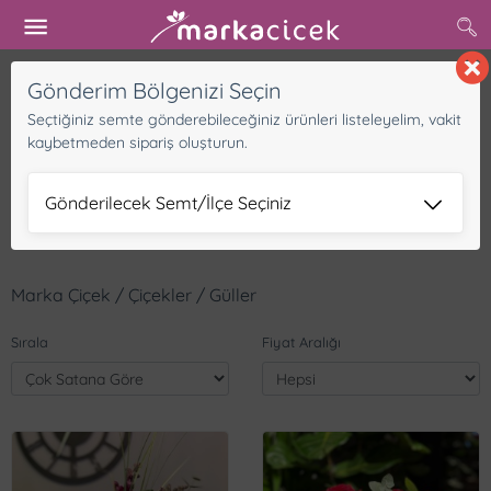
Buradan başlayın
Gönderim Bölgenizi Seçin
Seçtiğiniz semte gönderebileceğiniz ürünleri listeleyelim, vakit
kaybetmeden sipariş oluşturun.
Gönderilecek Semt/İlçe Seçiniz
Marka Çiçek / Çiçekler / Güller
Sırala
Fiyat Aralığı