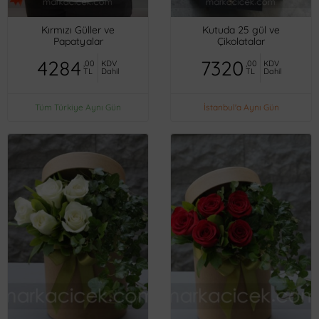
Kırmızı Güller ve
Kutuda 25 gül ve
Papatyalar
Çikolatalar
4284
7320
,00
KDV
,00
KDV
TL
Dahil
TL
Dahil
Tüm Türkiye Aynı Gün
İstanbul'a Aynı Gün