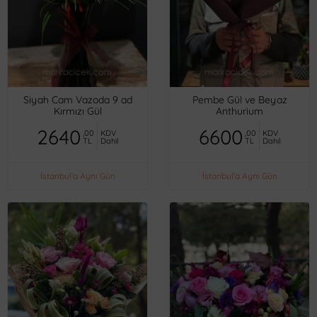
Siyah Cam Vazoda 9 ad
Pembe Gül ve Beyaz
Kırmızı Gül
Anthurium
2640
6600
,00
KDV
,00
KDV
TL
Dahil
TL
Dahil
İstanbul'a Aynı Gün
İstanbul'a Aynı Gün