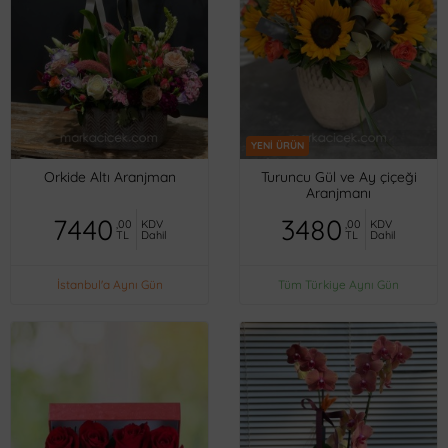
YENİ ÜRÜN
Orkide Altı Aranjman
Turuncu Gül ve Ay çiçeği
Aranjmanı
7440
3480
,00
KDV
,00
KDV
TL
Dahil
TL
Dahil
İstanbul'a Aynı Gün
Tüm Türkiye Aynı Gün