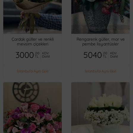
Çardak güller ve renkli
Rengarenk güller, mor ve
mevsim çiçekleri
pembe lisyantüsler
3000
5040
,00
KDV
,00
KDV
TL
Dahil
TL
Dahil
İstanbul'a Aynı Gün
İstanbul'a Aynı Gün