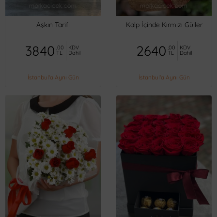
Aşkın Tarifi
Kalp İçinde Kırmızı Güller
3840
2640
,00
KDV
,00
KDV
TL
Dahil
TL
Dahil
İstanbul'a Aynı Gün
İstanbul'a Aynı Gün