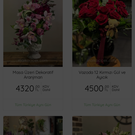
Masa Üzeri Dekoratif
Vazoda 12 Kırmızı Gül ve
Aranjman
Ayıcık
4320
4500
,00
KDV
,00
KDV
TL
Dahil
TL
Dahil
Tüm Türkiye Aynı Gün
Tüm Türkiye Aynı Gün