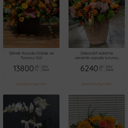
Silindir Kutuda Orkide ve
Dekoratif eskitme
Turuncu Gül
seramik vazoda turuncu
mini güller, orkideler,
13800
6240
,00
KDV
,00
KDV
TL
Dahil
TL
Dahil
İstanbul'a Aynı Gün
İstanbul'a Aynı Gün