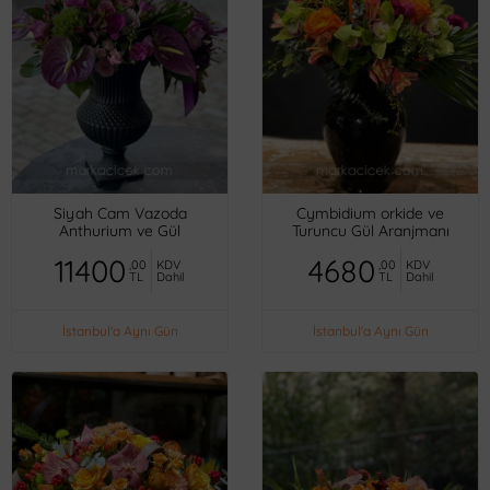
Siyah Cam Vazoda
Cymbidium orkide ve
Anthurium ve Gül
Turuncu Gül Aranjmanı
11400
4680
,00
KDV
,00
KDV
TL
Dahil
TL
Dahil
İstanbul'a Aynı Gün
İstanbul'a Aynı Gün