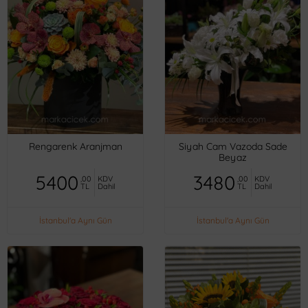
Rengarenk Aranjman
Siyah Cam Vazoda Sade
Beyaz
5400
3480
,00
KDV
,00
KDV
TL
Dahil
TL
Dahil
İstanbul'a Aynı Gün
İstanbul'a Aynı Gün