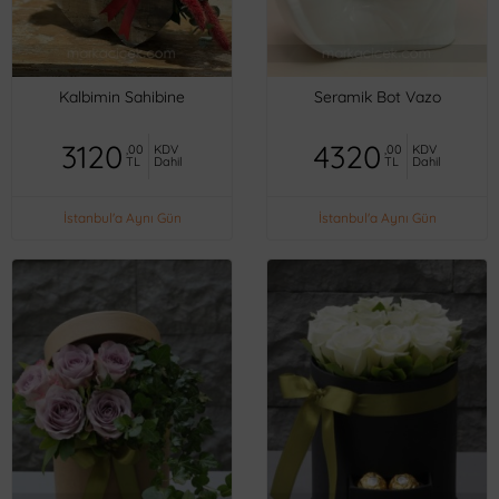
Kalbimin Sahibine
Seramik Bot Vazo
3120
4320
,00
KDV
,00
KDV
TL
Dahil
TL
Dahil
İstanbul'a Aynı Gün
İstanbul'a Aynı Gün