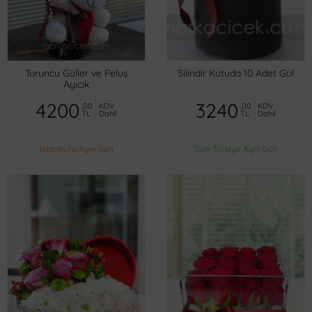
Turuncu Güller ve Peluş
Silindir Kutuda 10 Adet Gül
Ayıcık
4200
3240
,00
KDV
,00
KDV
TL
Dahil
TL
Dahil
İstanbul'a Aynı Gün
Tüm Türkiye Aynı Gün