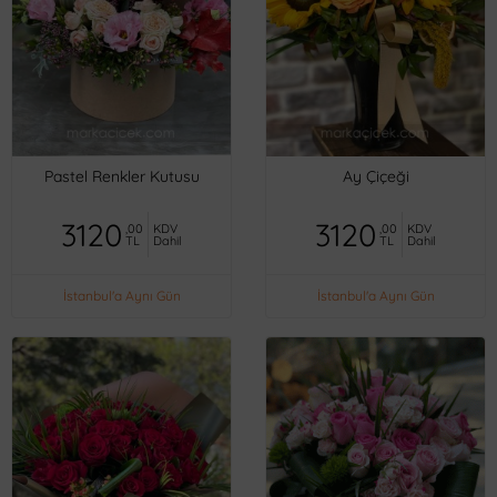
Pastel Renkler Kutusu
Ay Çiçeği
3120
3120
,00
KDV
,00
KDV
TL
Dahil
TL
Dahil
İstanbul'a Aynı Gün
İstanbul'a Aynı Gün