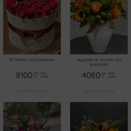
25 Kırmızı Gül Aranjmanı
Ayçiçeği ve Turuncu Gül
Aranjmanı
8100
4080
,00
KDV
,00
KDV
TL
Dahil
TL
Dahil
İstanbul'a Aynı Gün
İstanbul'a Aynı Gün