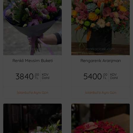
Renkli Mevsim Buketi
Rengarenk Aranjman
3840
5400
,00
KDV
,00
KDV
TL
Dahil
TL
Dahil
İstanbul'a Aynı Gün
İstanbul'a Aynı Gün