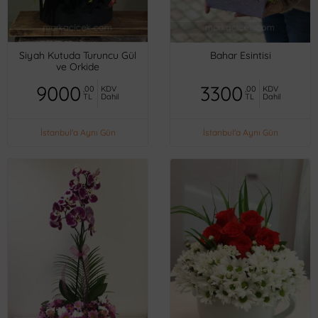
Siyah Kutuda Turuncu Gül
Bahar Esintisi
ve Orkide
9000
3300
,00
KDV
,00
KDV
TL
Dahil
TL
Dahil
İstanbul'a Aynı Gün
İstanbul'a Aynı Gün