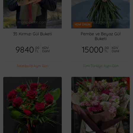
YENİ ÜRÜN
35 Kırmızı Gül Buketi
Pembe ve Beyaz Gül
Buketi
9840
15000
,00
KDV
,00
KDV
TL
Dahil
TL
Dahil
İstanbul'a Aynı Gün
Tüm Türkiye Aynı Gün