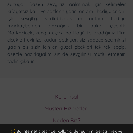
sunuyor. Bazen sevginizi anlatmak için kelimeler
kifayetsiz kalır ve sözlerin yerini anlamlı hediyeler alır.
İşte sevgiliye verilebilecek en anlamlı hediye
markaçiçekten alacağınız bir buket çiçektir.
Markaçiçek, zengin çiçek portföyü ile aradığınız tüm
çiçekleri evinize kadar getiriyor, siz sadece seçiminizi
yapın biz sizin için en güzel çiçekleri tek tek seçip,
özenle hazırlayalım siz de sevgilinizi mutlu etmenin
tadını çıkarın.
Kurumsal
Hakkımızda
Müşteri Hizmetleri
Ödeme Metodları
Müşteri Hizmetleri
Memnuniyet Garantisi
Neden Biz?
İptal ve İade Koşulları
Kurumsal Müşteri Olun
ISO9001 Güvencesi
Sipariş Takip
Bu internet sitesinde, kullanıcı deneyimini geliştirmek ve
Gizlilik ve Güvenlik