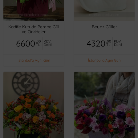
Kadife Kutuda Pembe Gül
Beyaz Güller
ve Orkideler
6600
4320
,00
KDV
,00
KDV
TL
Dahil
TL
Dahil
İstanbul'a Aynı Gün
İstanbul'a Aynı Gün