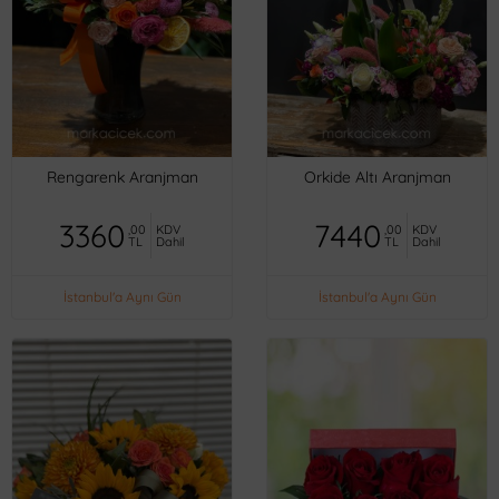
Rengarenk Aranjman
Orkide Altı Aranjman
3360
7440
,00
KDV
,00
KDV
TL
Dahil
TL
Dahil
İstanbul'a Aynı Gün
İstanbul'a Aynı Gün