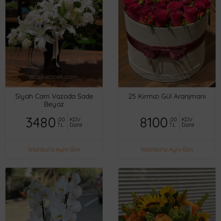
Siyah Cam Vazoda Sade
25 Kırmızı Gül Aranjmanı
Beyaz
3480
8100
,00
KDV
,00
KDV
TL
Dahil
TL
Dahil
İstanbul'a Aynı Gün
İstanbul'a Aynı Gün