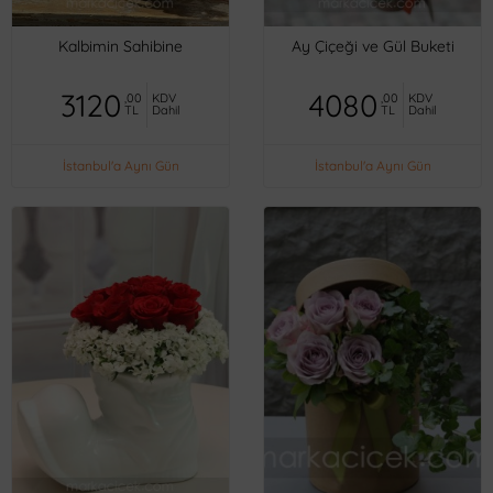
Kalbimin Sahibine
Ay Çiçeği ve Gül Buketi
3120
4080
,00
KDV
,00
KDV
TL
Dahil
TL
Dahil
İstanbul'a Aynı Gün
İstanbul'a Aynı Gün