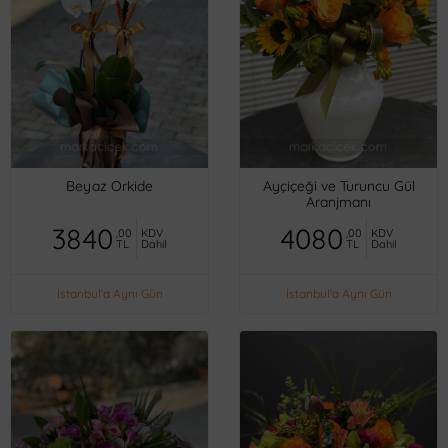
Beyaz Orkide
Ayçiçeği ve Turuncu Gül
Aranjmanı
3840
4080
,00
KDV
,00
KDV
TL
Dahil
TL
Dahil
İstanbul'a Aynı Gün
İstanbul'a Aynı Gün