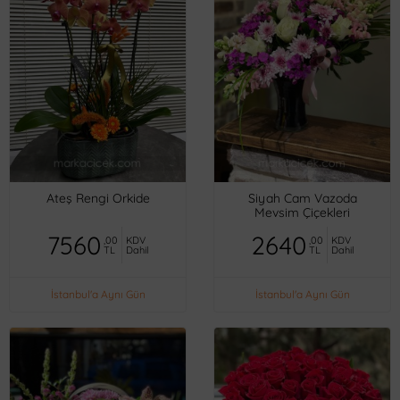
Ateş Rengi Orkide
Siyah Cam Vazoda
Mevsim Çiçekleri
7560
2640
,00
KDV
,00
KDV
TL
Dahil
TL
Dahil
İstanbul'a Aynı Gün
İstanbul'a Aynı Gün