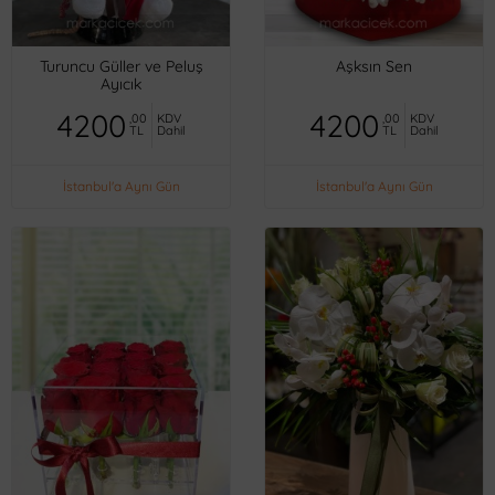
Turuncu Güller ve Peluş
Aşksın Sen
Ayıcık
4200
4200
,00
KDV
,00
KDV
TL
Dahil
TL
Dahil
İstanbul'a Aynı Gün
İstanbul'a Aynı Gün