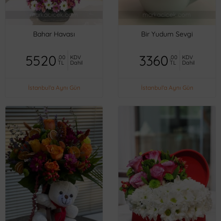
Bahar Havası
Bir Yudum Sevgi
5520
3360
,00
KDV
,00
KDV
TL
Dahil
TL
Dahil
İstanbul'a Aynı Gün
İstanbul'a Aynı Gün