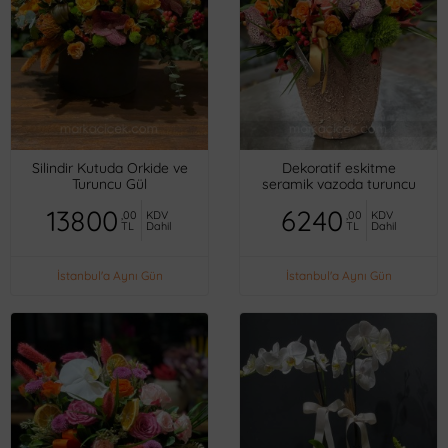
Silindir Kutuda Orkide ve
Dekoratif eskitme
Turuncu Gül
seramik vazoda turuncu
mini güller, orkideler,
13800
6240
,00
KDV
,00
KDV
TL
Dahil
TL
Dahil
İstanbul'a Aynı Gün
İstanbul'a Aynı Gün