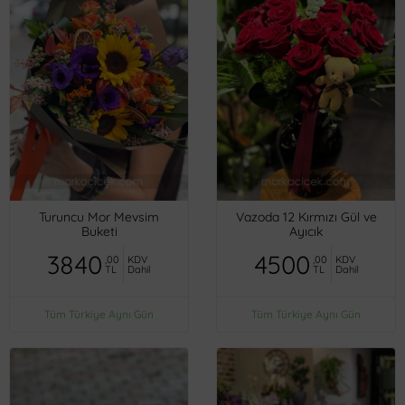
Turuncu Mor Mevsim
Vazoda 12 Kırmızı Gül ve
Buketi
Ayıcık
3840
4500
,00
KDV
,00
KDV
TL
Dahil
TL
Dahil
Tüm Türkiye Aynı Gün
Tüm Türkiye Aynı Gün