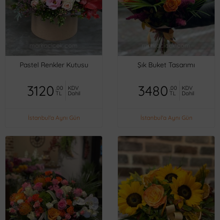
Pastel Renkler Kutusu
Şık Buket Tasarımı
3120
3480
,00
KDV
,00
KDV
TL
Dahil
TL
Dahil
İstanbul'a Aynı Gün
İstanbul'a Aynı Gün