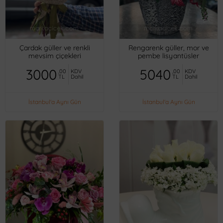
Çardak güller ve renkli
Rengarenk güller, mor ve
mevsim çiçekleri
pembe lisyantüsler
3000
5040
,00
KDV
,00
KDV
TL
Dahil
TL
Dahil
İstanbul'a Aynı Gün
İstanbul'a Aynı Gün