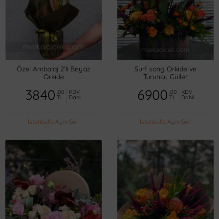
Özel Ambalaj 2'li Beyaz
Surf song Orkide ve
Orkide
Turuncu Güller
3840
6900
,00
KDV
,00
KDV
TL
Dahil
TL
Dahil
İstanbul'a Aynı Gün
İstanbul'a Aynı Gün