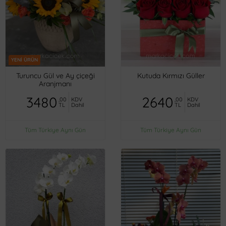
YENİ ÜRÜN
Turuncu Gül ve Ay çiçeği
Kutuda Kırmızı Güller
Aranjmanı
3480
2640
,00
KDV
,00
KDV
TL
Dahil
TL
Dahil
Tüm Türkiye Aynı Gün
Tüm Türkiye Aynı Gün