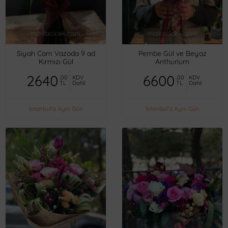
Siyah Cam Vazoda 9 ad
Pembe Gül ve Beyaz
Kırmızı Gül
Anthurium
2640
6600
,00
KDV
,00
KDV
TL
Dahil
TL
Dahil
İstanbul'a Aynı Gün
İstanbul'a Aynı Gün