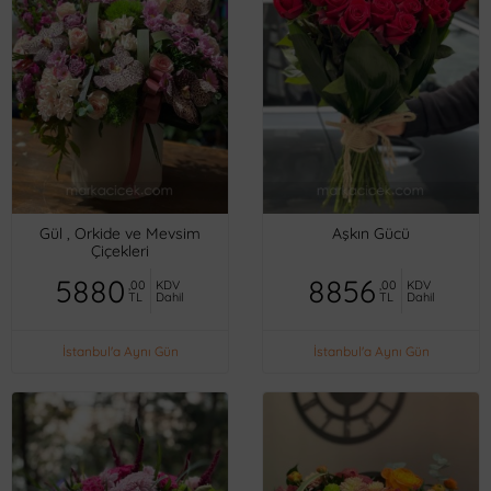
Gül , Orkide ve Mevsim
Aşkın Gücü
Çiçekleri
5880
8856
,00
KDV
,00
KDV
TL
Dahil
TL
Dahil
İstanbul'a Aynı Gün
İstanbul'a Aynı Gün