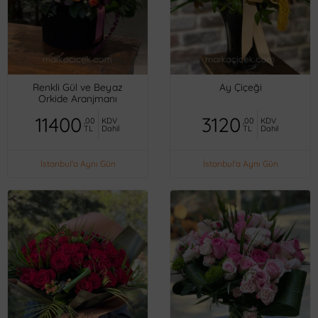
Renkli Gül ve Beyaz
Ay Çiçeği
Orkide Aranjmanı
11400
3120
,00
KDV
,00
KDV
TL
Dahil
TL
Dahil
İstanbul'a Aynı Gün
İstanbul'a Aynı Gün