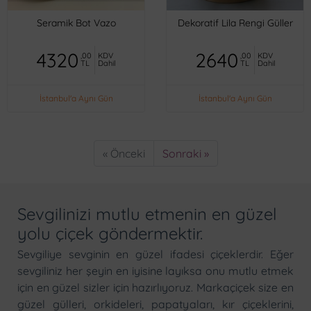
Seramik Bot Vazo
Dekoratif Lila Rengi Güller
4320
2640
,00
KDV
,00
KDV
TL
Dahil
TL
Dahil
İstanbul'a Aynı Gün
İstanbul'a Aynı Gün
« Önceki
Sonraki »
Sevgilinizi mutlu etmenin en güzel
yolu çiçek göndermektir.
Sevgiliye sevginin en güzel ifadesi çiçeklerdir. Eğer
sevgiliniz her şeyin en iyisine layıksa onu mutlu etmek
için en güzel sizler için hazırlıyoruz. Markaçiçek size en
güzel gülleri, orkideleri, papatyaları, kır çiçeklerini,