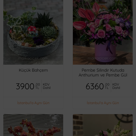
Küçük Bahçem
Pembe Silindir Kutuda
Anthurium ve Pembe Gül
3900
6360
,00
KDV
,00
KDV
TL
Dahil
TL
Dahil
İstanbul'a Aynı Gün
İstanbul'a Aynı Gün