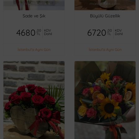
Sade ve Şık
Büyülü Güzellik
4680
6720
,00
KDV
,00
KDV
TL
Dahil
TL
Dahil
İstanbul'a Aynı Gün
İstanbul'a Aynı Gün