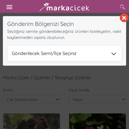
Buradan başlayın
Gönderim Bölgenizi Seçin
Seçtiğiniz semte gönderebileceğiniz ürünleri listeleyelim, vakit
kaybetmeden sipariş oluşturun.
Gönderilecek Semt/İlçe Seçiniz
Marka Çiçek / Çiçekler / Sevgiliye Çiçekler
Sırala
Fiyat Aralığı