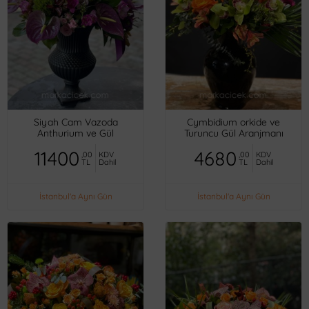
Siyah Cam Vazoda
Cymbidium orkide ve
Anthurium ve Gül
Turuncu Gül Aranjmanı
11400
4680
,00
KDV
,00
KDV
TL
Dahil
TL
Dahil
İstanbul'a Aynı Gün
İstanbul'a Aynı Gün