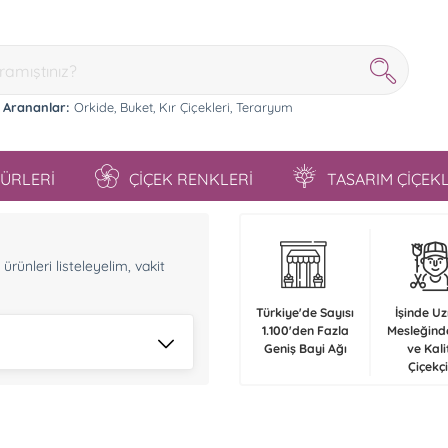
 Arananlar:
Orkide,
Buket,
Kır Çiçekleri,
Teraryum
TÜRLERİ
ÇİÇEK RENKLERİ
TASARIM ÇİÇEK
n
rünleri listeleyelim, vakit
Türkiye'de Sayısı
İşinde U
1.100'den Fazla
Mesleğind
Geniş Bayi Ağı
ve Kali
Çiçekçi