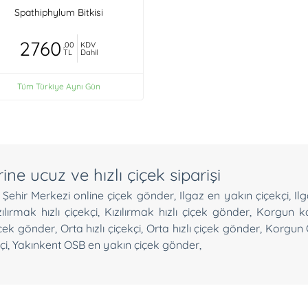
Spathiphylum Bitkisi
2760
,00
KDV
TL
Dahil
Tüm Türkiye Aynı Gün
ne ucuz ve hızlı çiçek siparişi
ı Şehir Merkezi online çiçek gönder
,
Ilgaz en yakın çiçekçi
,
Il
zılırmak hızlı çiçekçi
,
Kızılırmak hızlı çiçek gönder
,
Korgun kal
içek gönder
,
Orta hızlı çiçekçi
,
Orta hızlı çiçek gönder
,
Korgun 
çi
,
Yakınkent OSB en yakın çiçek gönder
,