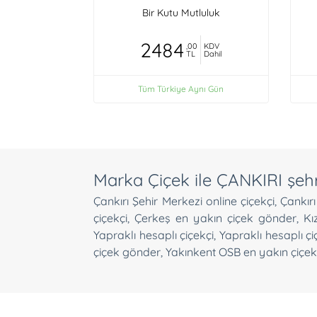
Bir Kutu Mutluluk
2484
,00
KDV
TL
Dahil
Tüm Türkiye Aynı Gün
Marka Çiçek ile ÇANKIRI şehri
Çankırı Şehir Merkezi online çiçekçi
,
Çankır
çiçekçi
,
Çerkeş en yakın çiçek gönder
,
Kı
Yapraklı hesaplı çiçekçi
,
Yapraklı hesaplı ç
çiçek gönder
,
Yakınkent OSB en yakın çiçek