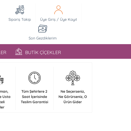
Sipariş Takip
Üye Giriş
/
Üye Kayıt
Son Gezdiklerim
LER
BUTİK ÇİÇEKLER
zman,
Tüm Şehirlere 2
Ne Seçerseniz,
e Usta
Saat İçerisinde
Ne Görürseniz, O
teli
Teslim Garantisi
Ürün Gider
ler