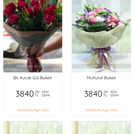
Bir Kucak Gül Buketi
Mutluluk Buketi
3840
3840
,00
KDV
,00
KDV
TL
Dahil
TL
Dahil
İstanbul'a Aynı Gün
İstanbul'a Aynı Gün