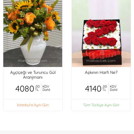
Ayçiçeği ve Turuncu Gül
Aşkının Harfi Ne?
Aranjmanı
4080
4140
,00
KDV
,00
KDV
TL
Dahil
TL
Dahil
İstanbul'a Aynı Gün
Tüm Türkiye Aynı Gün