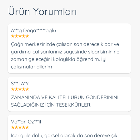
Ürün Yorumları
A***g Doga******oglu
Çağrı merkezinizde çalışan son derece kibar ve
yardımcı çalışanlarınız sayesinde siparişimin ne
zaman geleceğini kolaylıkla öğrendim. İyi
çalışmalar dilerim
S***l A**r
ZAMANINDA VE KALİTELİ ÜRÜN GÖNDERİMİNİ
SAĞLADIĞINIZ İÇİN TEŞEKKÜRLER.
Vo**an Oz***if
İcerigi ile dolu, gorsel olarak da son dereve şık