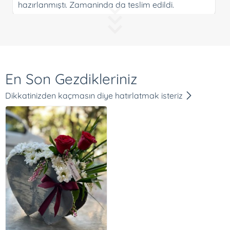
hazırlanmıştı. Zamaninda da teslim edildi.
S***n Y***z
Zamaninda teslimat guleryuz harika cok tesekkur
ederim
En Son Gezdikleriniz
Gu**um Ya**in
Dikkatinizden kaçmasın diye hatırlatmak isteriz
Hizmet kaliteniz ve hızınız için teşekkür ediyorum,
mutlu günler...
B***k A*p
Tam anlamıyla beklediğim gibi geldi...Her şey için
teşekkürler... Harikasınız!
Du*****li Bi**ci