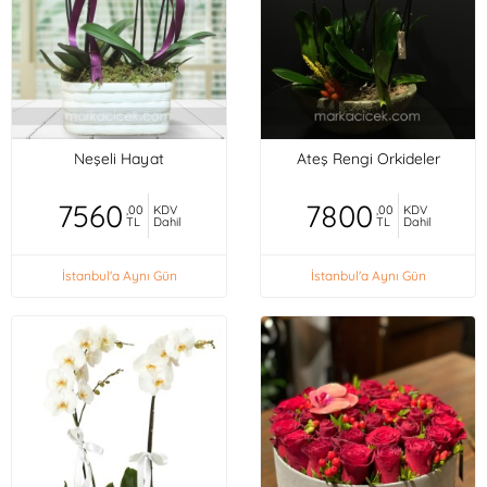
Neşeli Hayat
Ateş Rengi Orkideler
7560
7800
,00
KDV
,00
KDV
TL
Dahil
TL
Dahil
İstanbul'a Aynı Gün
İstanbul'a Aynı Gün