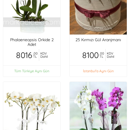
Phalaeneopsis Orkide 2
25 Kırmızı Gül Aranjmanı
Adet
8016
8100
,00
KDV
,00
KDV
TL
Dahil
TL
Dahil
Tüm Türkiye Aynı Gün
İstanbul'a Aynı Gün