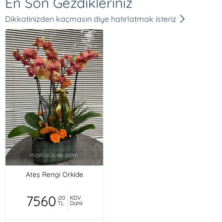
En Son Gezdikleriniz
Dikkatinizden kaçmasın diye hatırlatmak isteriz
Ateş Rengi Orkide
7560
,00
KDV
TL
Dahil