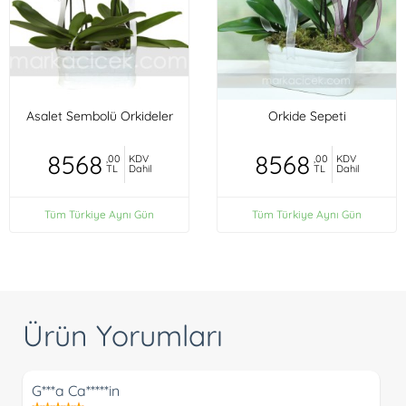
Asalet Sembolü Orkideler
Orkide Sepeti
8568
8568
,00
KDV
,00
KDV
TL
Dahil
TL
Dahil
Tüm Türkiye Aynı Gün
Tüm Türkiye Aynı Gün
Ürün Yorumları
G***a Ca*****in