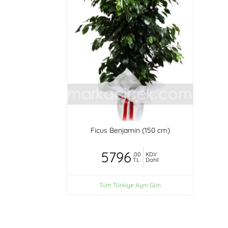
Ficus Benjamin (150 cm)
5796
,00
KDV
TL
Dahil
Tüm Türkiye Aynı Gün