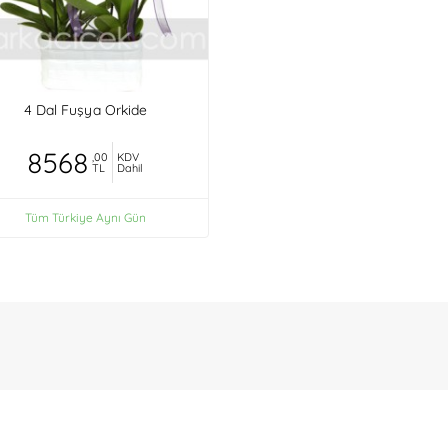
4 Dal Fuşya Orkide
8568
,00
KDV
TL
Dahil
Tüm Türkiye Aynı Gün