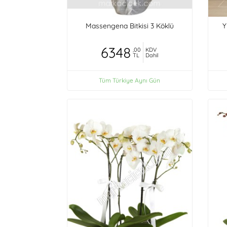
Massengena Bitkisi 3 Köklü
Y
6348
,00
KDV
TL
Dahil
Tüm Türkiye Aynı Gün