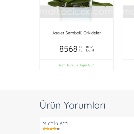
Asalet Sembolü Orkideler
8568
,00
KDV
TL
Dahil
Tüm Türkiye Aynı Gün
Ürün Yorumları
Mu***fa K***l