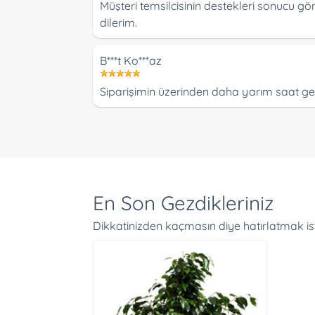
Müşteri temsilcisinin destekleri sonucu gön
dilerim.
B***t Ko***az
Siparişimin üzerinden daha yarım saat gecm
En Son Gezdikleriniz
Dikkatinizden kaçmasın diye hatırlatmak is