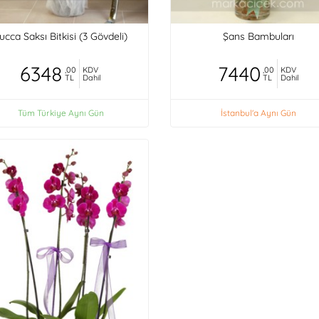
ucca Saksı Bitkisi (3 Gövdeli)
Şans Bambuları
6348
7440
,00
KDV
,00
KDV
TL
Dahil
TL
Dahil
Tüm Türkiye Aynı Gün
İstanbul'a Aynı Gün