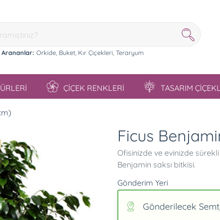
 Arananlar:
Orkide,
Buket,
Kır Çiçekleri,
Teraryum
TÜRLERİ
ÇİÇEK RENKLERİ
TASARIM ÇİÇEK
 cm)
Ficus Benjami
Ofisinizde ve evinizde sürekl
Benjamin saksı bitkisi.
Gönderim Yeri
Gönderilecek Semt/