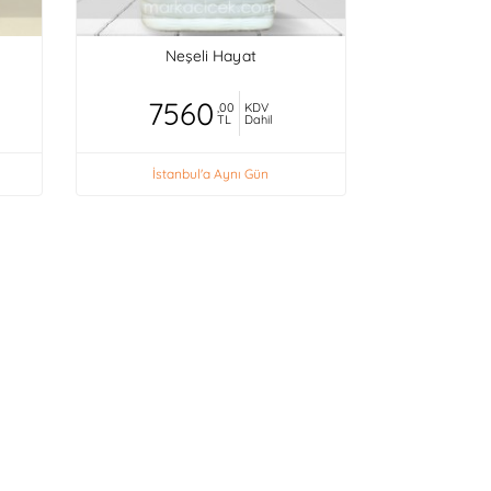
Neşeli Hayat
7560
,00
KDV
TL
Dahil
İstanbul'a Aynı Gün