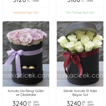
TL
Dahil
TL
Dahil
İstanbul'a Aynı Gün
Tüm Türkiye Aynı Gün
Kutuda Lila Rengi Güller
Silindir Kutuda 10 Adet
ve Çikolatalar
Beyaz Gül
3240
3240
,00
KDV
,00
KDV
TL
Dahil
TL
Dahil