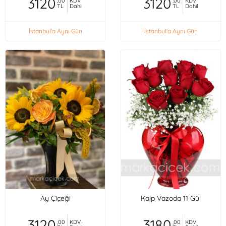
3120
3120
,00
KDV
,00
KDV
TL
Dahil
TL
Dahil
İstanbul'a Aynı Gün
İstanbul'a Aynı Gün
Ay Çiçeği
Kalp Vazoda 11 Gül
3120
3180
,00
KDV
,00
KDV