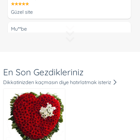
Güzel site
Mu**be
Beklediğimden çok daha güzel ve zamanında
teslimat :))
A***n A**r
En Son Gezdikleriniz
Siparişim verdiğim zamanda yerine ulaştı. Çok
Dikkatinizden kaçmasın diye hatırlatmak isteriz
teşekkürler
Ne**at Oz*****ci
Siparis yapmak ve odemek cok kolay idi. Ayrica
soz verilen zamanda siparisim gonderildi. Cok
memnunum ve tekrar siparis verecegim