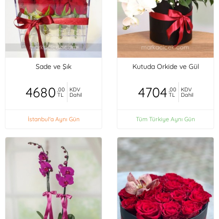
Sade ve Şık
Kutuda Orkide ve Gül
4680
4704
,00
KDV
,00
KDV
TL
Dahil
TL
Dahil
İstanbul'a Aynı Gün
Tüm Türkiye Aynı Gün