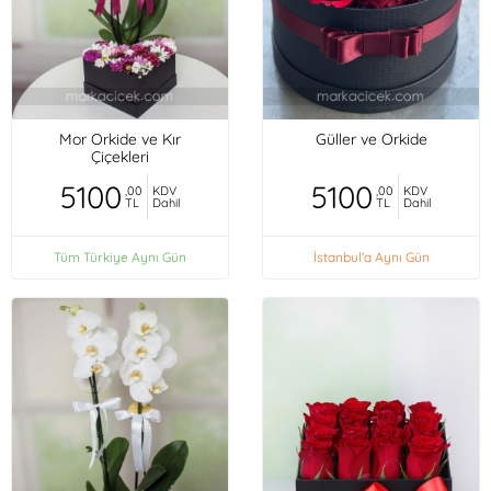
Mor Orkide ve Kır
Güller ve Orkide
Çiçekleri
5100
5100
,00
KDV
,00
KDV
TL
Dahil
TL
Dahil
Tüm Türkiye Aynı Gün
İstanbul'a Aynı Gün