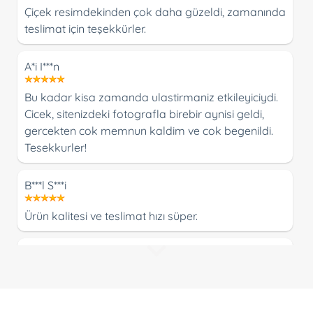
Çiçek resimdekinden çok daha güzeldi, zamanında
teslimat için teşekkürler.
A*i I***n
Bu kadar kisa zamanda ulastirmaniz etkileyiciydi.
Cicek, sitenizdeki fotografla birebir aynisi geldi,
gercekten cok memnun kaldim ve cok begenildi.
Tesekkurler!
B***l S***i
Ürün kalitesi ve teslimat hızı süper.
S***t In**cu
çiçeği tam gününde ( 14.02.2017 ) ve saatinde (
20:25 ) de teslim ettiler istediğim saatde teslim