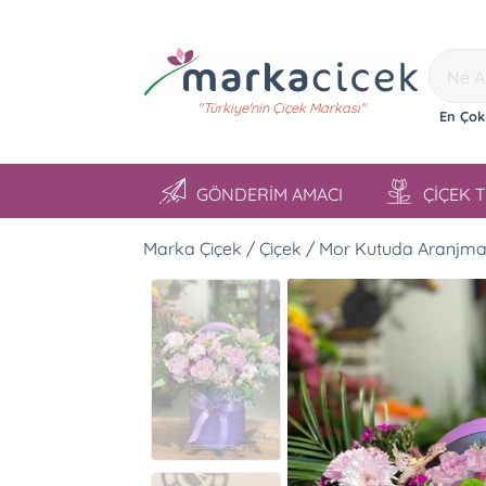
"Türkiye'nin Çiçek Markası"
En Çok
GÖNDERİM AMACI
ÇİÇEK 
Marka Çiçek / Çiçek / Mor Kutuda Aranjm