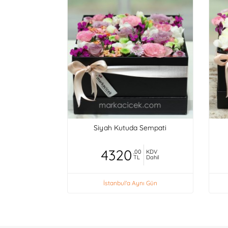
Siyah Kutuda Sempati
4320
,00
KDV
TL
Dahil
İstanbul'a Aynı Gün