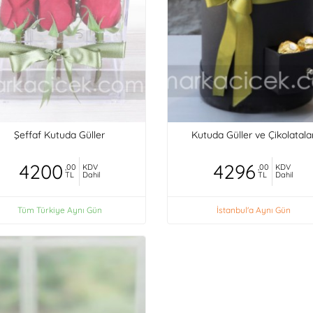
Şeffaf Kutuda Güller
Kutuda Güller ve Çikolatala
4200
4296
,00
KDV
,00
KDV
TL
Dahil
TL
Dahil
Tüm Türkiye Aynı Gün
İstanbul'a Aynı Gün