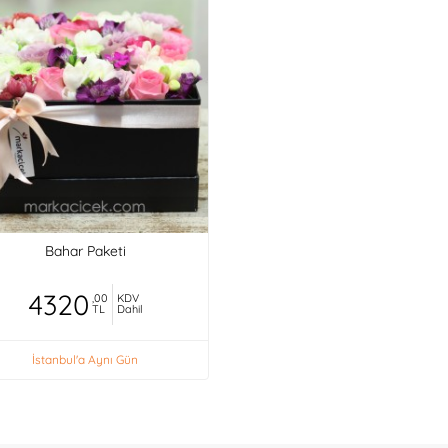
Bahar Paketi
4320
,00
KDV
TL
Dahil
İstanbul'a Aynı Gün