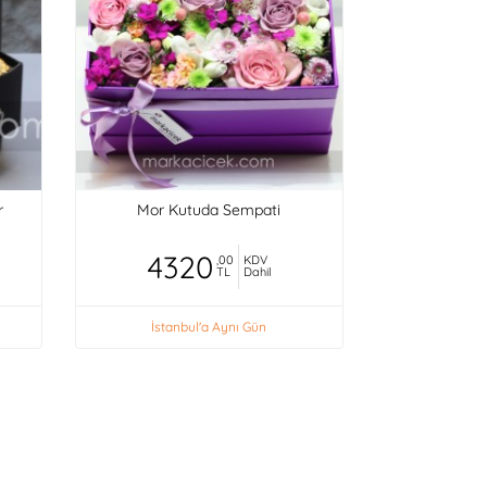
r
Mor Kutuda Sempati
4320
,00
KDV
TL
Dahil
İstanbul'a Aynı Gün