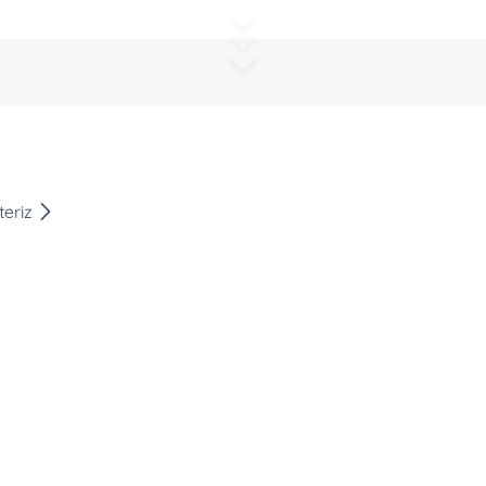
 demiştim. güvenmekte haklıymışım. çok teşekkürler. artık he
teriz
dı..Teşekkürler
m için