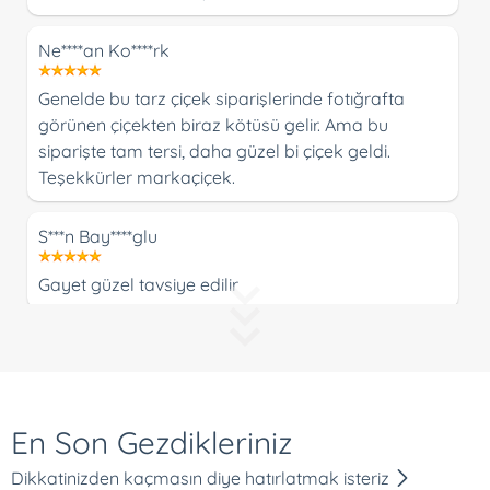
Ne****an Ko****rk
Genelde bu tarz çiçek siparişlerinde fotığrafta
görünen çiçekten biraz kötüsü gelir. Ama bu
siparişte tam tersi, daha güzel bi çiçek geldi.
Teşekkürler markaçiçek.
S***n Bay****glu
Gayet güzel tavsiye edilir
D***z B**e
Hızlı gönderim için teşekkür ederim.
En Son Gezdikleriniz
Du*****li Bi**ci
Dikkatinizden kaçmasın diye hatırlatmak isteriz