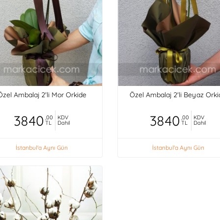
Özel Ambalaj 2'li Mor Orkide
Özel Ambalaj 2'li Beyaz Ork
3840
3840
,00
KDV
,00
KDV
TL
Dahil
TL
Dahil
İstanbul'a Aynı Gün
İstanbul'a Aynı Gün