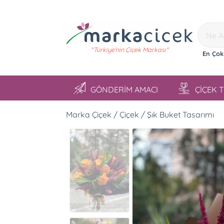
"Türkiye'nin Çiçek Markası"
En Çok
GÖNDERİM AMACI
ÇİÇEK 
Marka Çiçek / Çiçek / Şık Buket Tasarımı