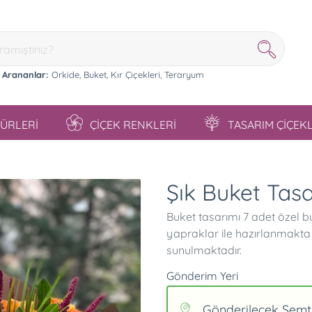
 Arananlar:
Orkide,
Buket,
Kır Çiçekleri,
Teraryum
TÜRLERİ
ÇİÇEK RENKLERİ
TASARIM ÇİÇEK
Şık Buket Tasa
Buket tasarımı 7 adet özel bu
yapraklar ile hazırlanmakta o
sunulmaktadır.
Gönderim Yeri
Gönderilecek Semt/