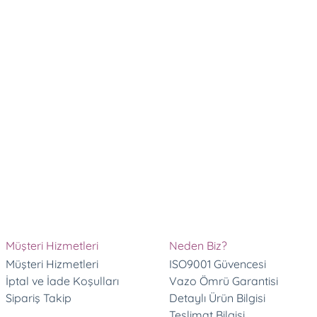
m
de teslim edilmesinden ötürü çok mutlu oldum. İlginize teşekk
Müşteri Hizmetleri
Neden Biz?
Müşteri Hizmetleri
ISO9001 Güvencesi
 görüldüğü gibiydi, zamanında da yetiştirildi, teşekkür eder
İptal ve İade Koşulları
Vazo Ömrü Garantisi
Sipariş Takip
Detaylı Ürün Bilgisi
Teslimat Bilgisi