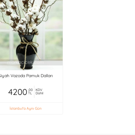
Siyah Vazoda Pamuk Dalları
4200
,00
KDV
TL
Dahil
İstanbul'a Aynı Gün