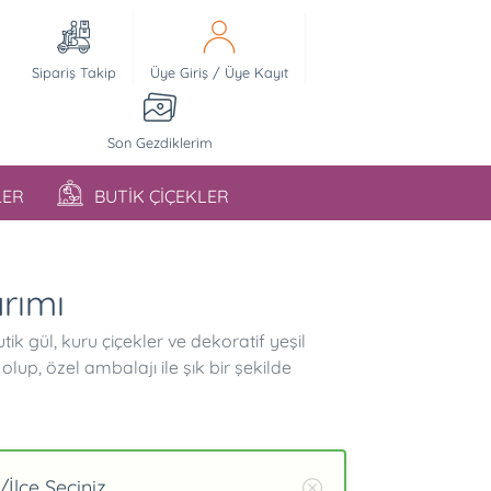
Sipariş Takip
Üye Giriş
/
Üye Kayıt
Son Gezdiklerim
LER
BUTİK ÇİÇEKLER
rımı
tik gül, kuru çiçekler ve dekoratif yeşil
lup, özel ambalajı ile şık bir şekilde
İlçe Seçiniz