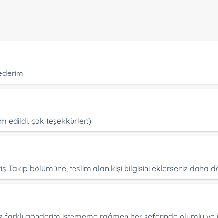
 ederim
 edildi. çok teşekkürler:)
riş Takip bölümüne, teslim alan kişi bilgisini eklerseniz daha d
 kez farklı gönderim istememe rağmen her seferinde olumlu ve m