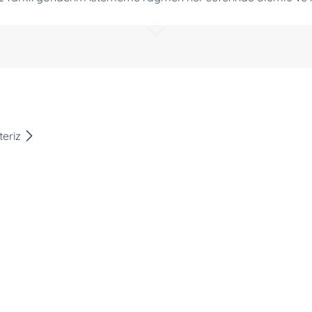
amanında adrese teslim edildi. Duyarlılığınız için teşekkür ede
teriz
iyorum, mutlu günler...
ettiler. Cok tesekkur ederim
aksıyı sordum gayet ilgili cevapladı, sipariş verdim 2 saat için
mış. Beğendim teşekkür ediyorum