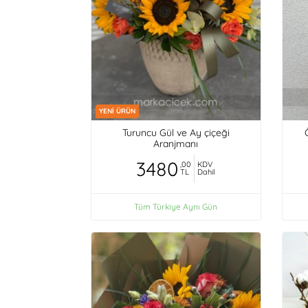
YENİ ÜRÜN
Turuncu Gül ve Ay çiçeği
Aranjmanı
3480
,00
KDV
TL
Dahil
Tüm Türkiye Aynı Gün