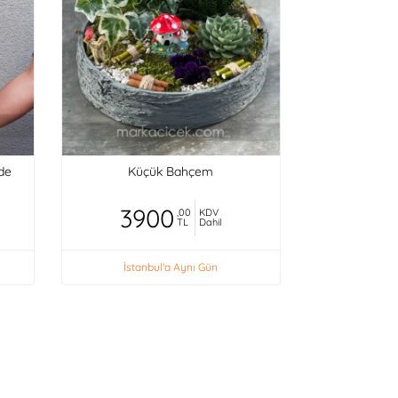
ide
Küçük Bahçem
3900
,00
KDV
TL
Dahil
İstanbul'a Aynı Gün