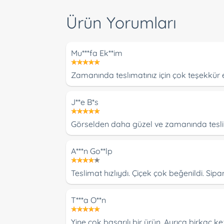
Ürün Yorumları
Mu***fa Ek**im
Zamanında teslımatınız için çok teşekkür
J**e B*s
Görselden daha güzel ve zamanında teslim
A***n Go**lp
Teslimat hızlıydı. Çiçek çok beğenildi. Sipa
T***a O**n
Yine çok başarılı bir ürün. Ayrıca birkaç