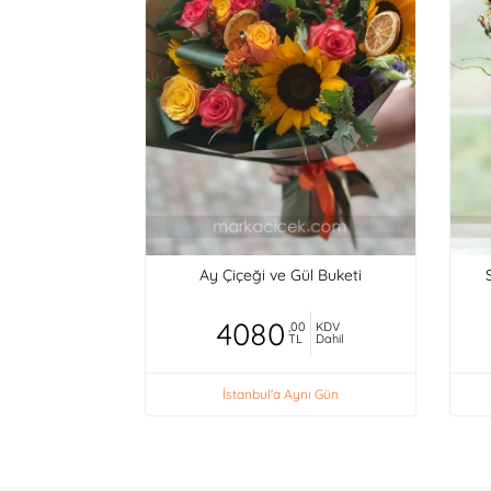
Ay Çiçeği ve Gül Buketi
4080
,00
KDV
TL
Dahil
İstanbul'a Aynı Gün