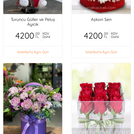
Turuncu Güller ve Peluş
Aşksın Sen
Ayıcık
4200
4200
,00
KDV
,00
KDV
TL
Dahil
TL
Dahil
İstanbul'a Aynı Gün
İstanbul'a Aynı Gün