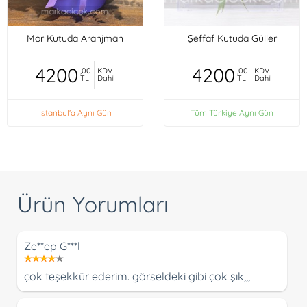
Mor Kutuda Aranjman
Şeffaf Kutuda Güller
4200
4200
,00
KDV
,00
KDV
TL
Dahil
TL
Dahil
İstanbul'a Aynı Gün
Tüm Türkiye Aynı Gün
Ürün Yorumları
Ze**ep G***l
çok teşekkür ederim. görseldeki gibi çok şık,,,