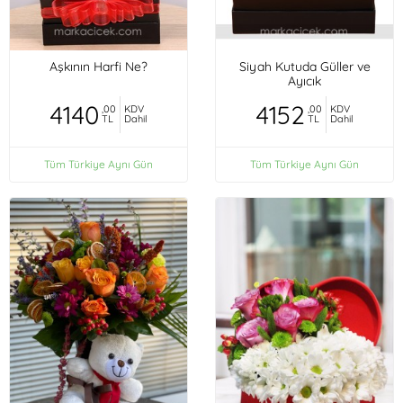
Aşkının Harfi Ne?
Siyah Kutuda Güller ve
Ayıcık
4140
4152
,00
KDV
,00
KDV
TL
Dahil
TL
Dahil
Tüm Türkiye Aynı Gün
Tüm Türkiye Aynı Gün