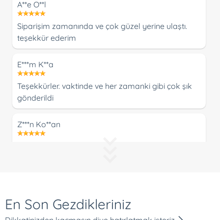
A**e O**l
Siparişim zamanında ve çok güzel yerine ulaştı.
teşekkür ederim
E***m K**a
Teşekkürler. vaktinde ve her zamanki gibi çok şık
gönderildi
Z***n Ko**an
Harika
S***i Ca****an
Merhaba, Siparişim istediğim gibi sabah
En Son Gezdikleriniz
saatlerinde teslim edildi. Çok teşekkür ederim.
Dikkatinizden kaçmasın diye hatırlatmak isteriz