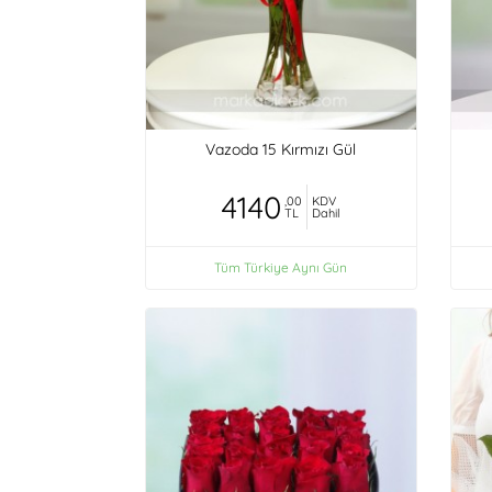
Vazoda 15 Kırmızı Gül
4140
,00
KDV
TL
Dahil
Tüm Türkiye Aynı Gün