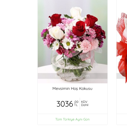
Mevsimin Hoş Kokusu
3036
,00
KDV
TL
Dahil
Tüm Türkiye Aynı Gün