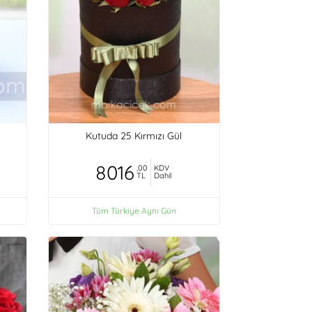
Kutuda 25 Kırmızı Gül
8016
,00
KDV
TL
Dahil
Tüm Türkiye Aynı Gün