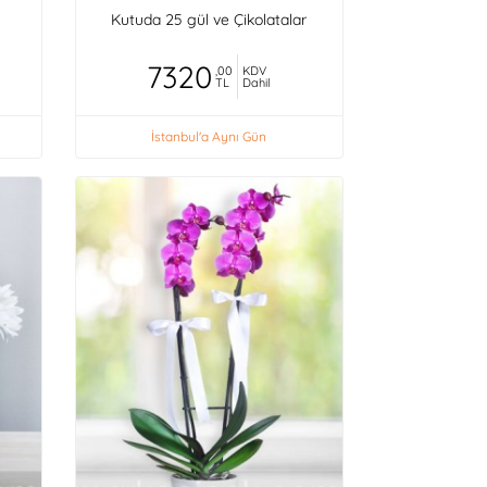
Kutuda 25 gül ve Çikolatalar
7320
,00
KDV
TL
Dahil
İstanbul'a Aynı Gün