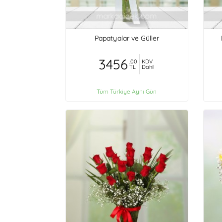
Papatyalar ve Güller
3456
,00
KDV
TL
Dahil
Tüm Türkiye Aynı Gün