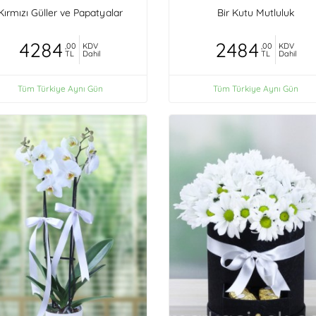
Kırmızı Güller ve Papatyalar
Bir Kutu Mutluluk
4284
2484
,00
KDV
,00
KDV
TL
Dahil
TL
Dahil
Tüm Türkiye Aynı Gün
Tüm Türkiye Aynı Gün