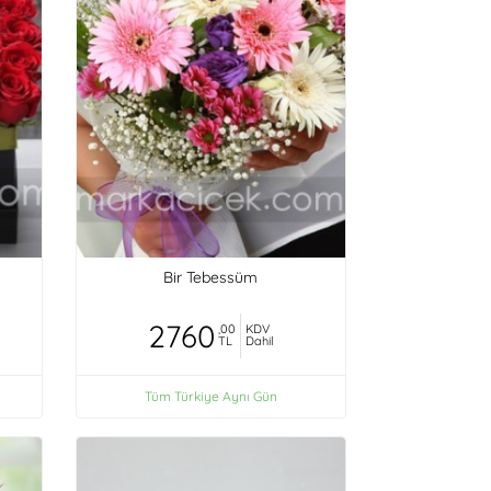
Bir Tebessüm
2760
,00
KDV
TL
Dahil
Tüm Türkiye Aynı Gün