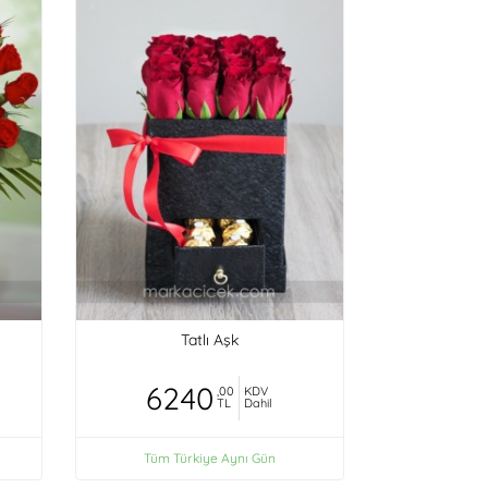
Tatlı Aşk
6240
,00
KDV
TL
Dahil
Tüm Türkiye Aynı Gün