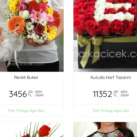
Renkli Buket
Kutuda Harf Tasarım
3456
11352
,00
KDV
,00
KDV
TL
Dahil
TL
Dahil
Tüm Türkiye Aynı Gün
Tüm Türkiye Aynı Gün