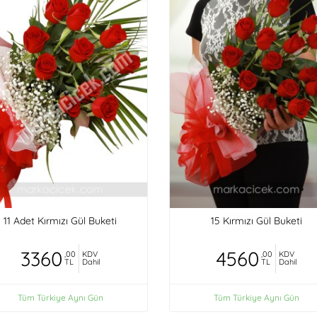
11 Adet Kırmızı Gül Buketi
15 Kırmızı Gül Buketi
3360
4560
,00
KDV
,00
KDV
TL
Dahil
TL
Dahil
Tüm Türkiye Aynı Gün
Tüm Türkiye Aynı Gün