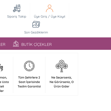
Sipariş Takip
Üye Giriş
/
Üye Kayıt
Son Gezdiklerim
LER
BUTİK ÇİÇEKLER
zman,
Tüm Şehirlere 2
Ne Seçerseniz,
e Usta
Saat İçerisinde
Ne Görürseniz, O
teli
Teslim Garantisi
Ürün Gider
ler