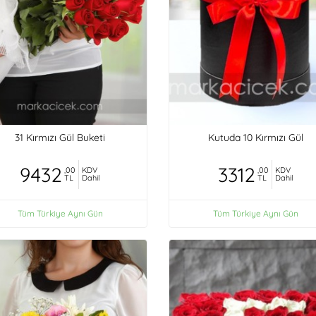
31 Kırmızı Gül Buketi
Kutuda 10 Kırmızı Gül
9432
3312
,00
KDV
,00
KDV
TL
Dahil
TL
Dahil
Tüm Türkiye Aynı Gün
Tüm Türkiye Aynı Gün