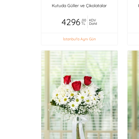
Kutuda Güller ve Çikolatalar
4296
,00
KDV
TL
Dahil
İstanbul'a Aynı Gün