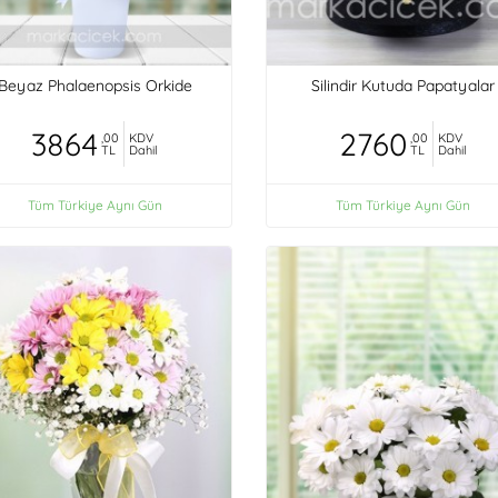
Beyaz Phalaenopsis Orkide
Silindir Kutuda Papatyalar
3864
2760
,00
KDV
,00
KDV
TL
Dahil
TL
Dahil
Tüm Türkiye Aynı Gün
Tüm Türkiye Aynı Gün