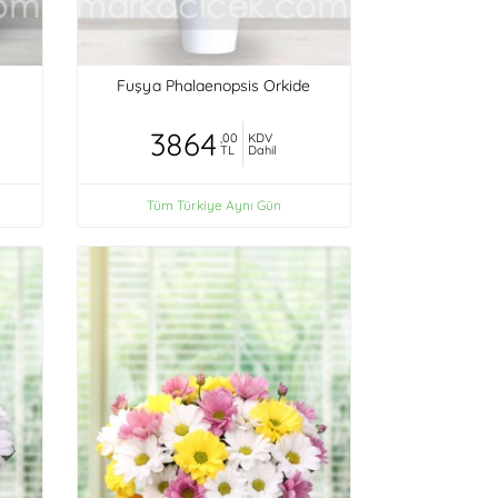
Fuşya Phalaenopsis Orkide
3864
,00
KDV
TL
Dahil
Tüm Türkiye Aynı Gün