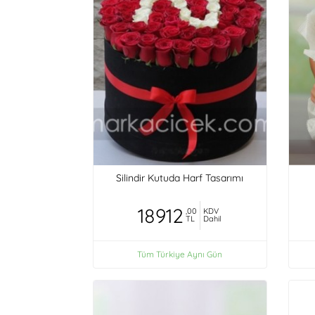
Silindir Kutuda Harf Tasarımı
18912
,00
KDV
TL
Dahil
Tüm Türkiye Aynı Gün