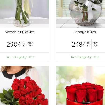
Vazoda Kır Çiçekleri
Papatya Küresi
2904
2484
,00
KDV
,00
KDV
TL
Dahil
TL
Dahil
Tüm Türkiye Aynı Gün
Tüm Türkiye Aynı Gün