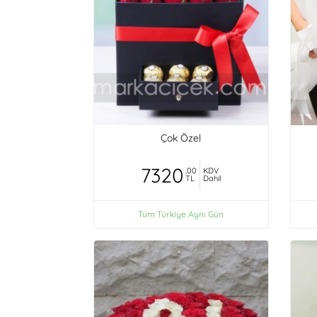
Çok Özel
7320
,00
KDV
TL
Dahil
Tüm Türkiye Aynı Gün