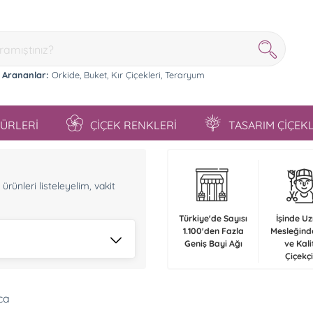
 Arananlar:
Orkide,
Buket,
Kır Çiçekleri,
Teraryum
TÜRLERİ
ÇİÇEK RENKLERİ
TASARIM ÇİÇEK
n
rünleri listeleyelim, vakit
Türkiye'de Sayısı
İşinde U
1.100'den Fazla
Mesleğind
Geniş Bayi Ağı
ve Kali
Çiçekçi
ca