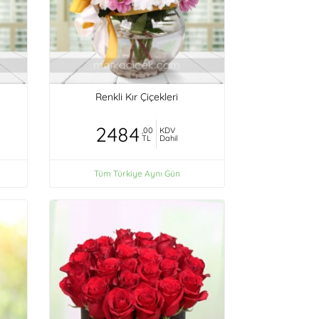
Renkli Kır Çiçekleri
2484
,00
KDV
TL
Dahil
Tüm Türkiye Aynı Gün