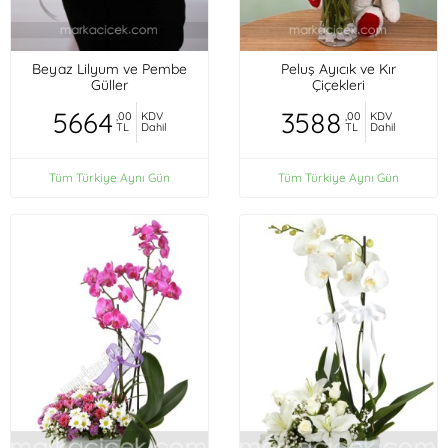
Beyaz Lilyum ve Pembe
Peluş Ayıcık ve Kır
Güller
Çiçekleri
5664
3588
,00
KDV
,00
KDV
TL
Dahil
TL
Dahil
Tüm Türkiye Aynı Gün
Tüm Türkiye Aynı Gün