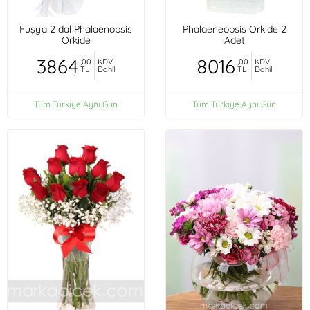
Fuşya 2 dal Phalaenopsis
Phalaeneopsis Orkide 2
Orkide
Adet
3864
8016
,00
KDV
,00
KDV
TL
Dahil
TL
Dahil
Tüm Türkiye Aynı Gün
Tüm Türkiye Aynı Gün