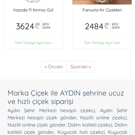
Vazoda 11 Kırmızı Gül
Fanusta Kır Çiçekleri
3624
2484
,00
KDV
,00
KDV
TL
Dahil
TL
Dahil
Tüm Türkiye Aynı Gün
Tüm Türkiye Aynı Gün
« Önceki
Sonraki »
Marka Çiçek ile AYDIN şehrine ucuz
ve hızlı çiçek siparişi
Aydın Şehir Merkezi hesaplı çiçekçi
,
Aydın Şehir
Merkezi hesaplı çiçek gönder
,
Nazilli online çiçekçi
,
Nazilli online çiçek gönder
,
Didim kaliteli çiçekçi
,
Didim
kaliteli çiçek gönder
,
Kuyucak hızlı çiçekçi
,
Kuyucak