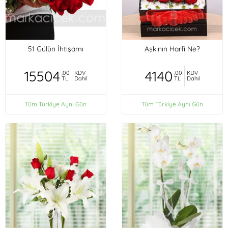
51 Gülün İhtişamı
Aşkının Harfi Ne?
15504
4140
,00
KDV
,00
KDV
TL
Dahil
TL
Dahil
Tüm Türkiye Aynı Gün
Tüm Türkiye Aynı Gün