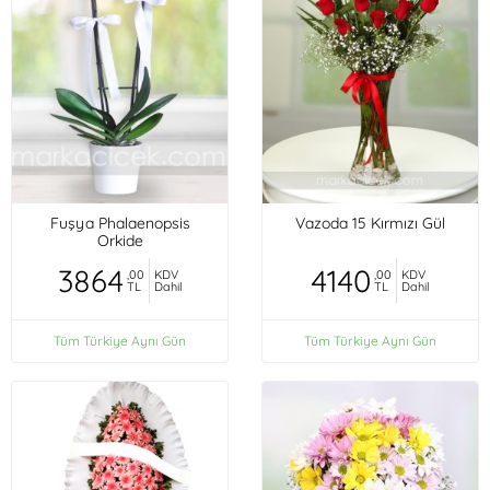
Fuşya Phalaenopsis
Vazoda 15 Kırmızı Gül
Orkide
3864
4140
,00
KDV
,00
KDV
TL
Dahil
TL
Dahil
Tüm Türkiye Aynı Gün
Tüm Türkiye Aynı Gün