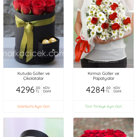
Kutuda Güller ve
Kırmızı Güller ve
Çikolatalar
Papatyalar
4296
4284
,00
KDV
,00
KDV
TL
Dahil
TL
Dahil
İstanbul'a Aynı Gün
Tüm Türkiye Aynı Gün