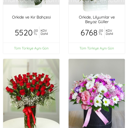
Orkide ve Kır Bahçesi
Orkide, Lilyumlar ve
Beyaz Güller
5520
6768
,00
KDV
,00
KDV
TL
Dahil
TL
Dahil
Tüm Türkiye Aynı Gün
Tüm Türkiye Aynı Gün