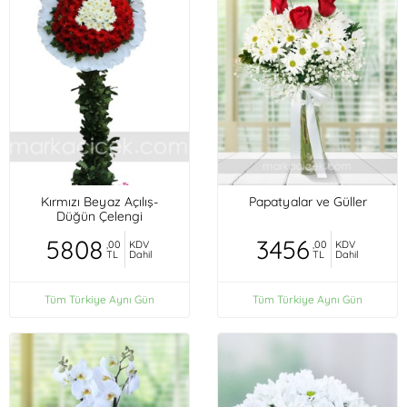
Kırmızı Beyaz Açılış-
Papatyalar ve Güller
Düğün Çelengi
5808
3456
,00
KDV
,00
KDV
TL
Dahil
TL
Dahil
Tüm Türkiye Aynı Gün
Tüm Türkiye Aynı Gün