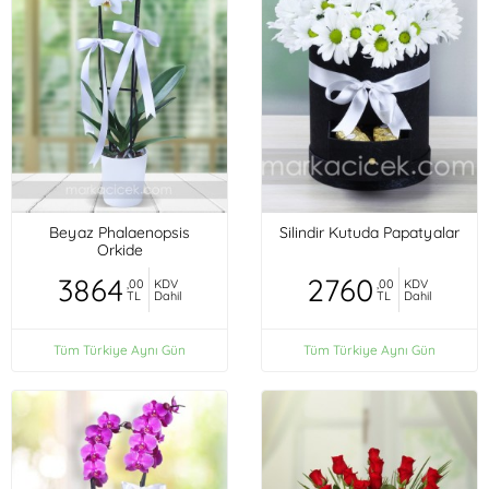
Beyaz Phalaenopsis
Silindir Kutuda Papatyalar
Orkide
3864
2760
,00
KDV
,00
KDV
TL
Dahil
TL
Dahil
Tüm Türkiye Aynı Gün
Tüm Türkiye Aynı Gün