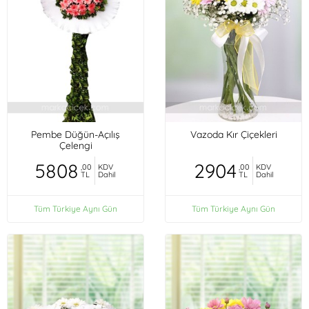
Pembe Düğün-Açılış
Vazoda Kır Çiçekleri
Çelengi
5808
2904
,00
KDV
,00
KDV
TL
Dahil
TL
Dahil
Tüm Türkiye Aynı Gün
Tüm Türkiye Aynı Gün