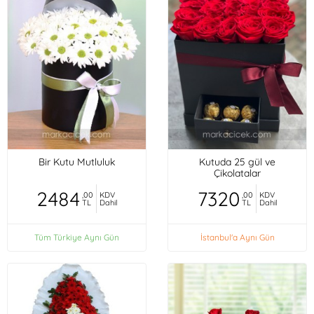
Bir Kutu Mutluluk
Kutuda 25 gül ve
Çikolatalar
2484
7320
,00
KDV
,00
KDV
TL
Dahil
TL
Dahil
Tüm Türkiye Aynı Gün
İstanbul'a Aynı Gün