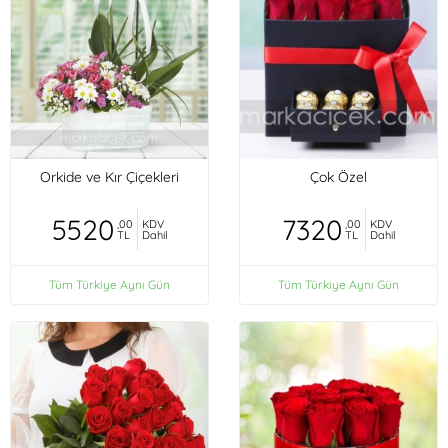
Orkide ve Kır Çiçekleri
Çok Özel
5520
7320
,00
KDV
,00
KDV
TL
Dahil
TL
Dahil
Tüm Türkiye Aynı Gün
Tüm Türkiye Aynı Gün