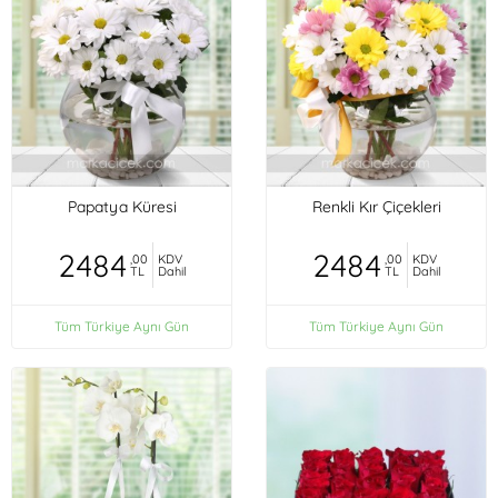
Papatya Küresi
Renkli Kır Çiçekleri
2484
2484
,00
KDV
,00
KDV
TL
Dahil
TL
Dahil
Tüm Türkiye Aynı Gün
Tüm Türkiye Aynı Gün