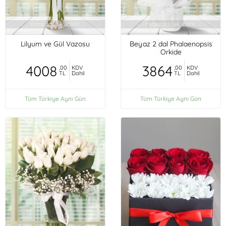
Lilyum ve Gül Vazosu
Beyaz 2 dal Phalaenopsis
Orkide
4008
3864
,00
KDV
,00
KDV
TL
Dahil
TL
Dahil
Tüm Türkiye Aynı Gün
Tüm Türkiye Aynı Gün