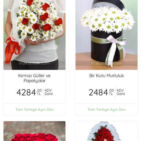
Kırmızı Güller ve
Bir Kutu Mutluluk
Papatyalar
4284
2484
,00
KDV
,00
KDV
TL
Dahil
TL
Dahil
Tüm Türkiye Aynı Gün
Tüm Türkiye Aynı Gün