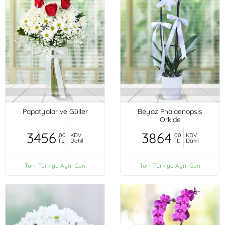
Papatyalar ve Güller
Beyaz Phalaenopsis
Orkide
3456
3864
,00
KDV
,00
KDV
TL
Dahil
TL
Dahil
Tüm Türkiye Aynı Gün
Tüm Türkiye Aynı Gün