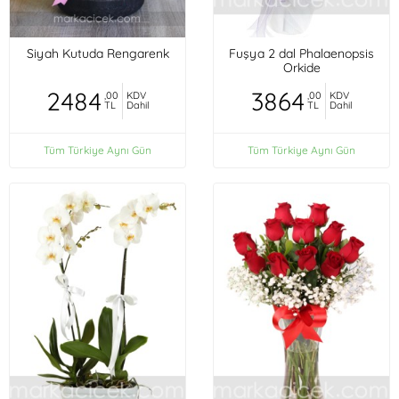
Siyah Kutuda Rengarenk
Fuşya 2 dal Phalaenopsis
Orkide
2484
3864
,00
KDV
,00
KDV
TL
Dahil
TL
Dahil
Tüm Türkiye Aynı Gün
Tüm Türkiye Aynı Gün