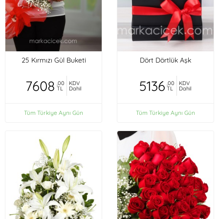
25 Kırmızı Gül Buketi
Dört Dörtlük Aşk
7608
5136
,00
KDV
,00
KDV
TL
Dahil
TL
Dahil
Tüm Türkiye Aynı Gün
Tüm Türkiye Aynı Gün