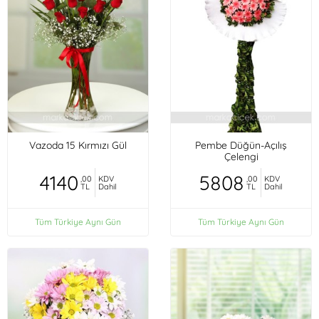
Vazoda 15 Kırmızı Gül
Pembe Düğün-Açılış
Çelengi
4140
5808
,00
KDV
,00
KDV
TL
Dahil
TL
Dahil
Tüm Türkiye Aynı Gün
Tüm Türkiye Aynı Gün