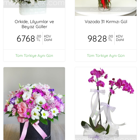
Orkide, Lilyumlar ve
Vazoda 31 Kırmızı Gül
Beyaz Güller
6768
9828
,00
KDV
,00
KDV
TL
Dahil
TL
Dahil
Tüm Türkiye Aynı Gün
Tüm Türkiye Aynı Gün