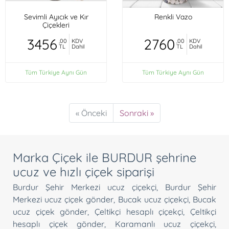
Sevimli Ayıcık ve Kır
Renkli Vazo
Çiçekleri
3456
2760
,00
KDV
,00
KDV
TL
Dahil
TL
Dahil
Tüm Türkiye Aynı Gün
Tüm Türkiye Aynı Gün
« Önceki
Sonraki »
Marka Çiçek ile BURDUR şehrine
ucuz ve hızlı çiçek siparişi
Burdur Şehir Merkezi ucuz çiçekçi
,
Burdur Şehir
Merkezi ucuz çiçek gönder
,
Bucak ucuz çiçekçi
,
Bucak
ucuz çiçek gönder
,
Çeltikçi hesaplı çiçekçi
,
Çeltikçi
hesaplı çiçek gönder
,
Karamanlı ucuz çiçekçi
,