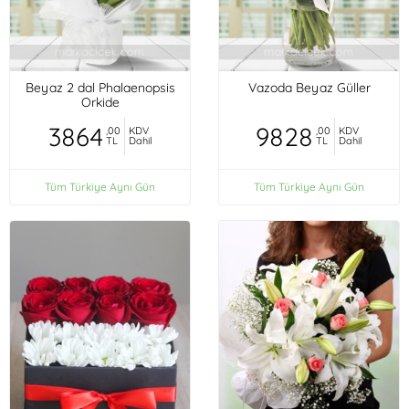
Beyaz 2 dal Phalaenopsis
Vazoda Beyaz Güller
Orkide
3864
9828
,00
KDV
,00
KDV
TL
Dahil
TL
Dahil
Tüm Türkiye Aynı Gün
Tüm Türkiye Aynı Gün