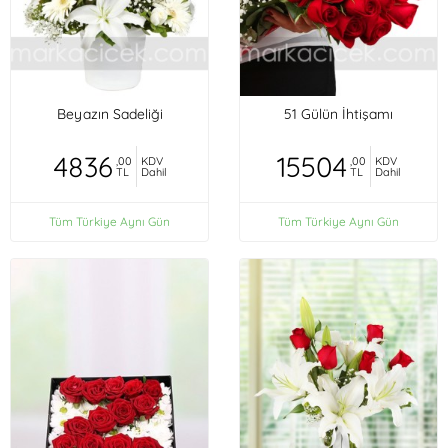
Beyazın Sadeliği
51 Gülün İhtişamı
4836
15504
,00
KDV
,00
KDV
TL
Dahil
TL
Dahil
Tüm Türkiye Aynı Gün
Tüm Türkiye Aynı Gün