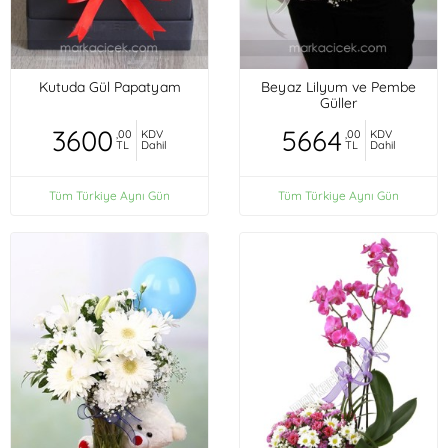
Kutuda Gül Papatyam
Beyaz Lilyum ve Pembe
Güller
3600
5664
,00
KDV
,00
KDV
TL
Dahil
TL
Dahil
Tüm Türkiye Aynı Gün
Tüm Türkiye Aynı Gün