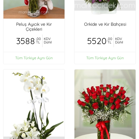
Peluş Ayıcık ve Kır
Orkide ve Kır Bahçesi
Çiçekleri
3588
5520
,00
KDV
,00
KDV
TL
Dahil
TL
Dahil
Tüm Türkiye Aynı Gün
Tüm Türkiye Aynı Gün