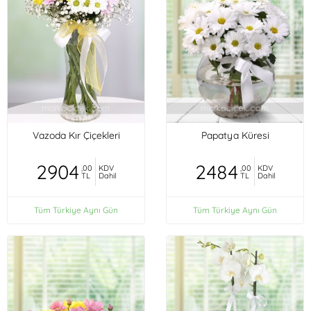
Vazoda Kır Çiçekleri
Papatya Küresi
2904
2484
,00
KDV
,00
KDV
TL
Dahil
TL
Dahil
Tüm Türkiye Aynı Gün
Tüm Türkiye Aynı Gün