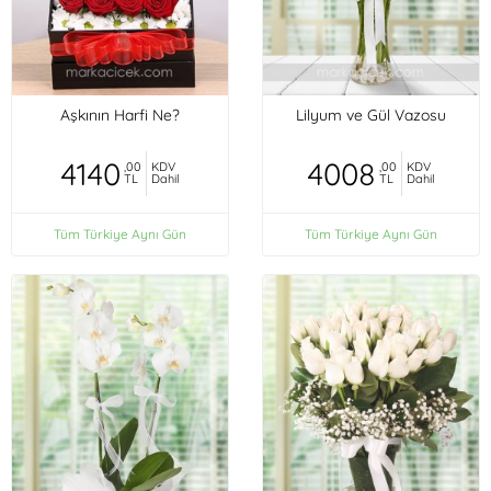
Aşkının Harfi Ne?
Lilyum ve Gül Vazosu
4140
4008
,00
KDV
,00
KDV
TL
Dahil
TL
Dahil
Tüm Türkiye Aynı Gün
Tüm Türkiye Aynı Gün