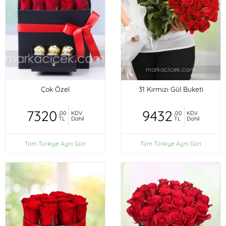
Çok Özel
31 Kırmızı Gül Buketi
7320
9432
,00
KDV
,00
KDV
TL
Dahil
TL
Dahil
Tüm Türkiye Aynı Gün
Tüm Türkiye Aynı Gün