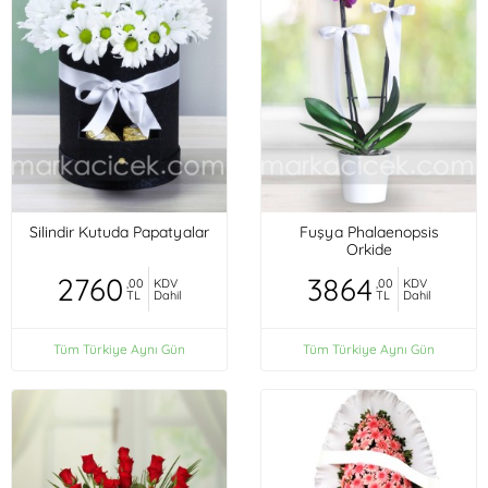
Silindir Kutuda Papatyalar
Fuşya Phalaenopsis
Orkide
2760
3864
,00
KDV
,00
KDV
TL
Dahil
TL
Dahil
Tüm Türkiye Aynı Gün
Tüm Türkiye Aynı Gün