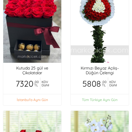
Kutuda 25 gül ve
Kırmızı Beyaz Açılış-
Çikolatalar
Düğün Çelengi
7320
5808
,00
KDV
,00
KDV
TL
Dahil
TL
Dahil
İstanbul'a Aynı Gün
Tüm Türkiye Aynı Gün