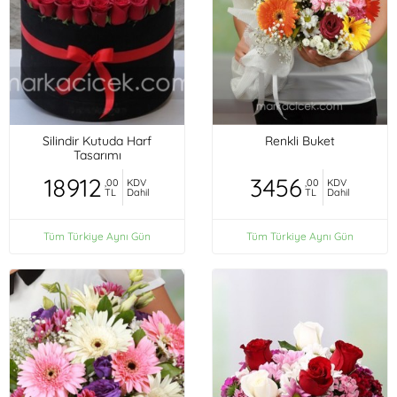
Silindir Kutuda Harf
Renkli Buket
Tasarımı
18912
3456
,00
KDV
,00
KDV
TL
Dahil
TL
Dahil
Tüm Türkiye Aynı Gün
Tüm Türkiye Aynı Gün