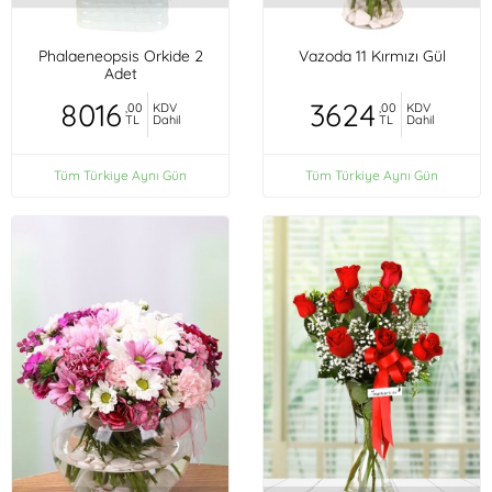
Phalaeneopsis Orkide 2
Vazoda 11 Kırmızı Gül
Adet
8016
3624
,00
KDV
,00
KDV
TL
Dahil
TL
Dahil
Tüm Türkiye Aynı Gün
Tüm Türkiye Aynı Gün