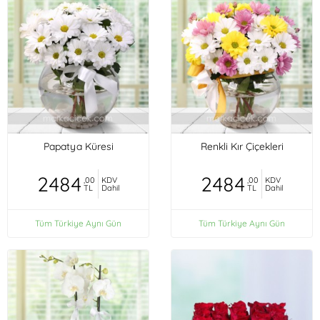
Papatya Küresi
Renkli Kır Çiçekleri
2484
2484
,00
KDV
,00
KDV
TL
Dahil
TL
Dahil
Tüm Türkiye Aynı Gün
Tüm Türkiye Aynı Gün