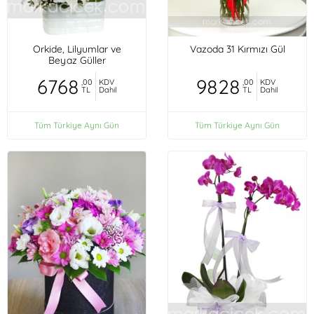
Orkide, Lilyumlar ve
Vazoda 31 Kırmızı Gül
Beyaz Güller
6768
9828
,00
KDV
,00
KDV
TL
Dahil
TL
Dahil
Tüm Türkiye Aynı Gün
Tüm Türkiye Aynı Gün