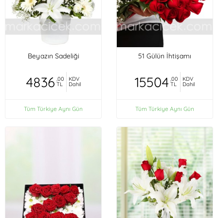
Beyazın Sadeliği
51 Gülün İhtişamı
4836
15504
,00
KDV
,00
KDV
TL
Dahil
TL
Dahil
Tüm Türkiye Aynı Gün
Tüm Türkiye Aynı Gün