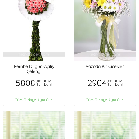
Pembe Düğün-Açılış
Vazoda Kır Çiçekleri
Çelengi
5808
2904
,00
KDV
,00
KDV
TL
Dahil
TL
Dahil
Tüm Türkiye Aynı Gün
Tüm Türkiye Aynı Gün