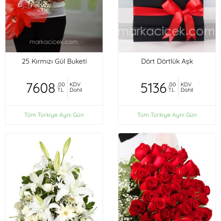
25 Kırmızı Gül Buketi
Dört Dörtlük Aşk
7608
5136
,00
KDV
,00
KDV
TL
Dahil
TL
Dahil
Tüm Türkiye Aynı Gün
Tüm Türkiye Aynı Gün