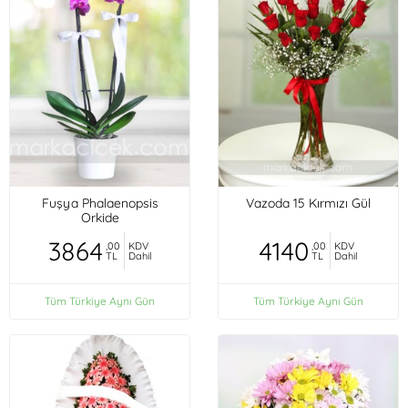
Fuşya Phalaenopsis
Vazoda 15 Kırmızı Gül
Orkide
3864
4140
,00
KDV
,00
KDV
TL
Dahil
TL
Dahil
Tüm Türkiye Aynı Gün
Tüm Türkiye Aynı Gün