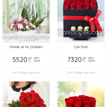
Orkide ve Kır Çiçekleri
Çok Özel
5520
7320
,00
KDV
,00
KDV
TL
Dahil
TL
Dahil
Tüm Türkiye Aynı Gün
Tüm Türkiye Aynı Gün