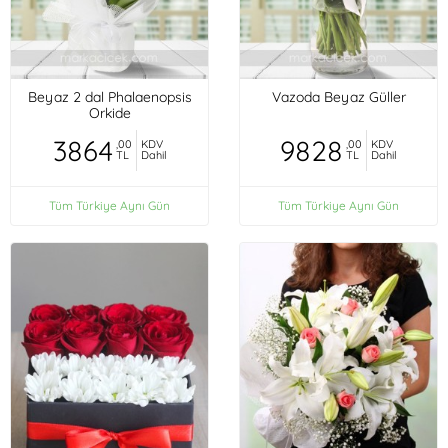
Beyaz 2 dal Phalaenopsis
Vazoda Beyaz Güller
Orkide
3864
9828
,00
KDV
,00
KDV
TL
Dahil
TL
Dahil
Tüm Türkiye Aynı Gün
Tüm Türkiye Aynı Gün