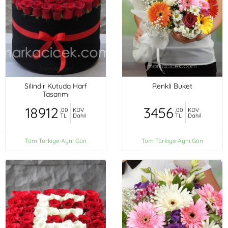
Silindir Kutuda Harf
Renkli Buket
Tasarımı
18912
3456
,00
KDV
,00
KDV
TL
Dahil
TL
Dahil
Tüm Türkiye Aynı Gün
Tüm Türkiye Aynı Gün