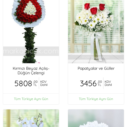
Kırmızı Beyaz Açılış-
Papatyalar ve Güller
Düğün Çelengi
5808
3456
,00
KDV
,00
KDV
TL
Dahil
TL
Dahil
Tüm Türkiye Aynı Gün
Tüm Türkiye Aynı Gün