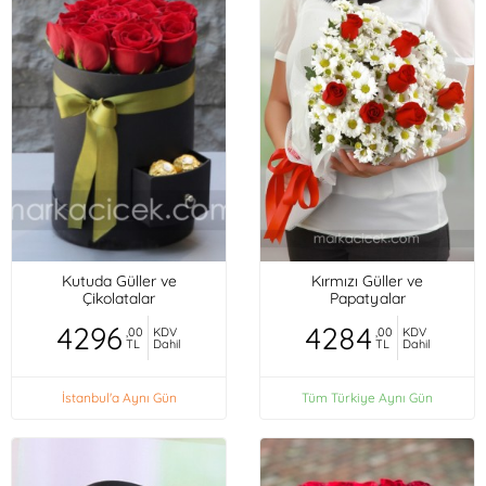
Kutuda Güller ve
Kırmızı Güller ve
Çikolatalar
Papatyalar
4296
4284
,00
KDV
,00
KDV
TL
Dahil
TL
Dahil
İstanbul'a Aynı Gün
Tüm Türkiye Aynı Gün