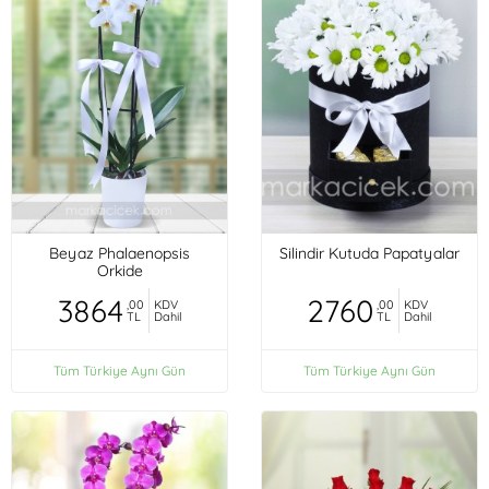
Beyaz Phalaenopsis
Silindir Kutuda Papatyalar
Orkide
3864
2760
,00
KDV
,00
KDV
TL
Dahil
TL
Dahil
Tüm Türkiye Aynı Gün
Tüm Türkiye Aynı Gün