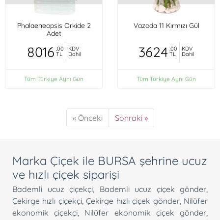
Phalaeneopsis Orkide 2
Vazoda 11 Kırmızı Gül
Adet
8016
3624
,00
KDV
,00
KDV
TL
Dahil
TL
Dahil
Tüm Türkiye Aynı Gün
Tüm Türkiye Aynı Gün
« Önceki
Sonraki »
Marka Çiçek ile BURSA şehrine ucuz
ve hızlı çiçek siparişi
Bademli ucuz çiçekçi
,
Bademli ucuz çiçek gönder
,
Çekirge hızlı çiçekçi
,
Çekirge hızlı çiçek gönder
,
Nilüfer
ekonomik çiçekçi
,
Nilüfer ekonomik çiçek gönder
,