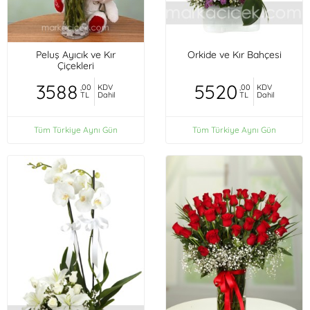
Peluş Ayıcık ve Kır
Orkide ve Kır Bahçesi
Çiçekleri
3588
5520
,00
KDV
,00
KDV
TL
Dahil
TL
Dahil
Tüm Türkiye Aynı Gün
Tüm Türkiye Aynı Gün