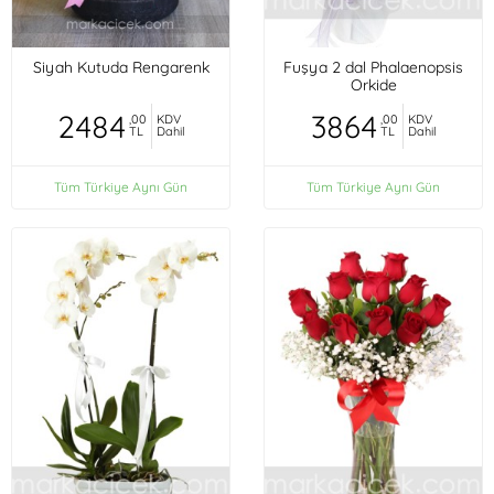
Siyah Kutuda Rengarenk
Fuşya 2 dal Phalaenopsis
Orkide
2484
3864
,00
KDV
,00
KDV
TL
Dahil
TL
Dahil
Tüm Türkiye Aynı Gün
Tüm Türkiye Aynı Gün