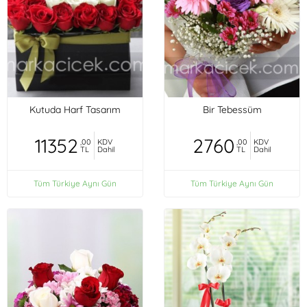
Kutuda Harf Tasarım
Bir Tebessüm
11352
2760
,00
KDV
,00
KDV
TL
Dahil
TL
Dahil
Tüm Türkiye Aynı Gün
Tüm Türkiye Aynı Gün