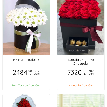
Bir Kutu Mutluluk
Kutuda 25 gül ve
Çikolatalar
2484
7320
,00
KDV
,00
KDV
TL
Dahil
TL
Dahil
Tüm Türkiye Aynı Gün
İstanbul'a Aynı Gün