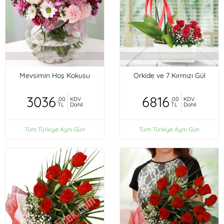
Mevsimin Hoş Kokusu
Orkide ve 7 Kırmızı Gül
3036
6816
,00
KDV
,00
KDV
TL
Dahil
TL
Dahil
Tüm Türkiye Aynı Gün
Tüm Türkiye Aynı Gün