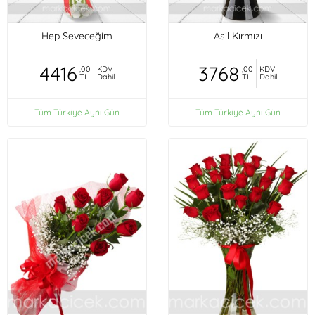
Hep Seveceğim
Asil Kırmızı
4416
3768
,00
KDV
,00
KDV
TL
Dahil
TL
Dahil
Tüm Türkiye Aynı Gün
Tüm Türkiye Aynı Gün