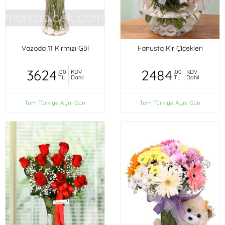
Vazoda 11 Kırmızı Gül
Fanusta Kır Çiçekleri
3624
2484
,00
KDV
,00
KDV
TL
Dahil
TL
Dahil
Tüm Türkiye Aynı Gün
Tüm Türkiye Aynı Gün