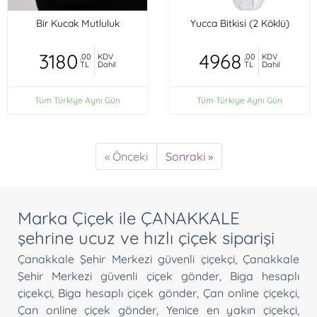
Bir Kucak Mutluluk
Yucca Bitkisi (2 Köklü)
3180
4968
,00
KDV
,00
KDV
TL
Dahil
TL
Dahil
Tüm Türkiye Aynı Gün
Tüm Türkiye Aynı Gün
« Önceki
Sonraki »
Marka Çiçek ile ÇANAKKALE
şehrine ucuz ve hızlı çiçek siparişi
Çanakkale Şehir Merkezi güvenli çiçekçi
,
Çanakkale
Şehir Merkezi güvenli çiçek gönder
,
Biga hesaplı
çiçekçi
,
Biga hesaplı çiçek gönder
,
Çan online çiçekçi
,
Çan online çiçek gönder
,
Yenice en yakın çiçekçi
,