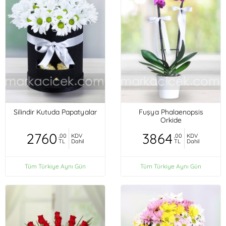
Silindir Kutuda Papatyalar
Fuşya Phalaenopsis
Orkide
2760
3864
,00
KDV
,00
KDV
TL
Dahil
TL
Dahil
Tüm Türkiye Aynı Gün
Tüm Türkiye Aynı Gün