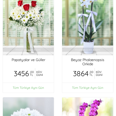
Papatyalar ve Güller
Beyaz Phalaenopsis
Orkide
3456
3864
,00
KDV
,00
KDV
TL
Dahil
TL
Dahil
Tüm Türkiye Aynı Gün
Tüm Türkiye Aynı Gün