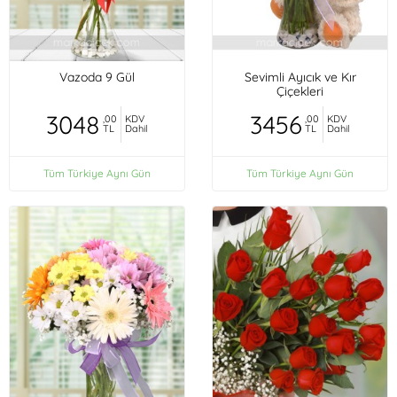
Vazoda 9 Gül
Sevimli Ayıcık ve Kır
Çiçekleri
3048
3456
,00
KDV
,00
KDV
TL
Dahil
TL
Dahil
Tüm Türkiye Aynı Gün
Tüm Türkiye Aynı Gün