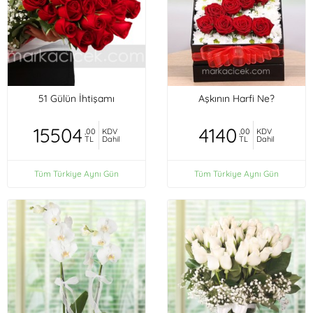
51 Gülün İhtişamı
Aşkının Harfi Ne?
15504
4140
,00
KDV
,00
KDV
TL
Dahil
TL
Dahil
Tüm Türkiye Aynı Gün
Tüm Türkiye Aynı Gün