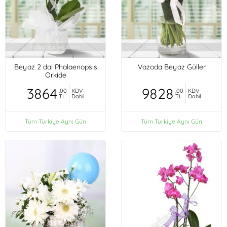
Beyaz 2 dal Phalaenopsis
Vazoda Beyaz Güller
Orkide
3864
9828
,00
KDV
,00
KDV
TL
Dahil
TL
Dahil
Tüm Türkiye Aynı Gün
Tüm Türkiye Aynı Gün