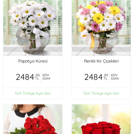
Papatya Küresi
Renkli Kır Çiçekleri
2484
2484
,00
KDV
,00
KDV
TL
Dahil
TL
Dahil
Tüm Türkiye Aynı Gün
Tüm Türkiye Aynı Gün