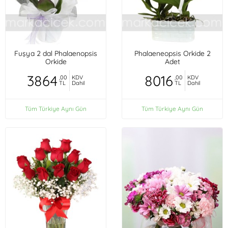
Fuşya 2 dal Phalaenopsis
Phalaeneopsis Orkide 2
Orkide
Adet
3864
8016
,00
KDV
,00
KDV
TL
Dahil
TL
Dahil
Tüm Türkiye Aynı Gün
Tüm Türkiye Aynı Gün