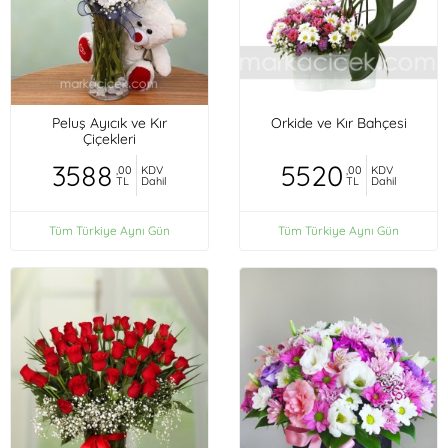
Peluş Ayıcık ve Kır
Orkide ve Kır Bahçesi
Çiçekleri
3588
5520
,00
KDV
,00
KDV
TL
Dahil
TL
Dahil
Tüm Türkiye Aynı Gün
Tüm Türkiye Aynı Gün