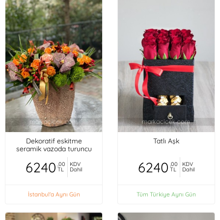
Dekoratif eskitme
Tatlı Aşk
seramik vazoda turuncu
mini güller, orkideler,
6240
6240
,00
KDV
,00
KDV
TL
Dahil
TL
Dahil
İstanbul'a Aynı Gün
Tüm Türkiye Aynı Gün