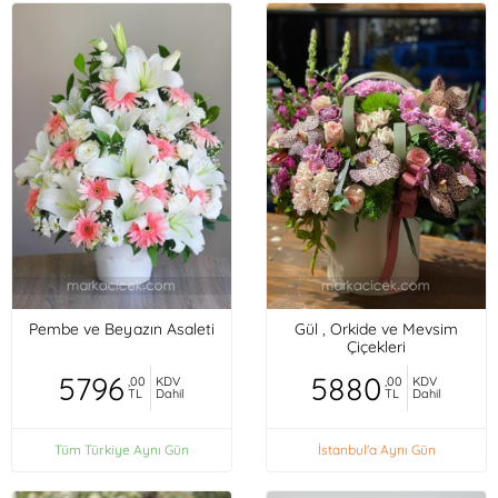
Pembe ve Beyazın Asaleti
Gül , Orkide ve Mevsim
Çiçekleri
5796
5880
,00
KDV
,00
KDV
TL
Dahil
TL
Dahil
Tüm Türkiye Aynı Gün
İstanbul'a Aynı Gün