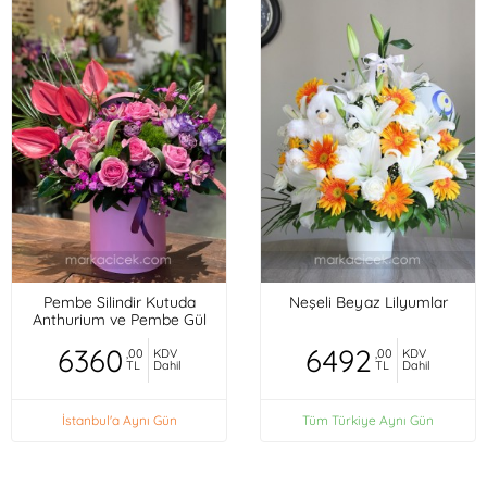
Pembe Silindir Kutuda
Neşeli Beyaz Lilyumlar
Anthurium ve Pembe Gül
6360
6492
,00
KDV
,00
KDV
TL
Dahil
TL
Dahil
İstanbul'a Aynı Gün
Tüm Türkiye Aynı Gün