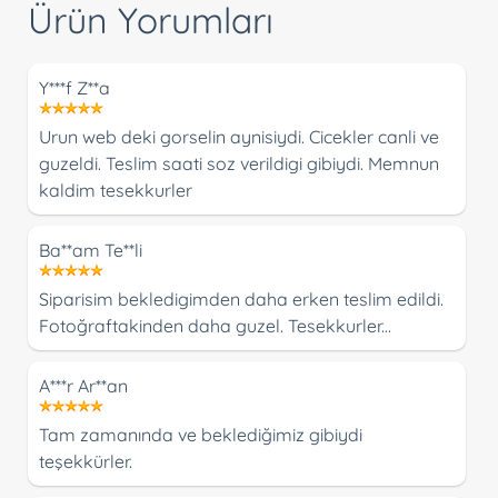
Ürün Yorumları
Y***f Z**a
Urun web deki gorselin aynisiydi. Cicekler canli ve
guzeldi. Teslim saati soz verildigi gibiydi. Memnun
kaldim tesekkurler
Ba**am Te**li
Siparisim bekledigimden daha erken teslim edildi.
Fotoğraftakinden daha guzel. Tesekkurler...
A***r Ar**an
Tam zamanında ve beklediğimiz gibiydi
teşekkürler.