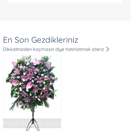
B***a T**k
Marka çiçekten 2.defa sipariş yapıyorum ikisinde
de hiç bir aksama olmadan işlemim gerçekleşti.
İlginize teşekkür ederim,özellikle Sevilay Hanım'a :)
En Son Gezdikleriniz
D***t Ke**ci
Dikkatinizden kaçmasın diye hatırlatmak isteriz
Bu çiçeğinizi bir açılışa gönderdim, ve gerçekten
dediğiniz gibi oradaki en güzel çiçek benim
çiçeğimdi. marka çiçeğe ve ekibine teşekkürler.
E***m K**a
çok teşekkür ederim özenilerek hazırlandığı ve
zamanında ulaştırıldığı için :)
A***t A***z