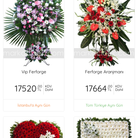
Vip Ferforge
Ferforge Aranjmanı
17520
17664
,00
KDV
,00
KDV
TL
Dahil
TL
Dahil
İstanbul'a Aynı Gün
Tüm Türkiye Aynı Gün