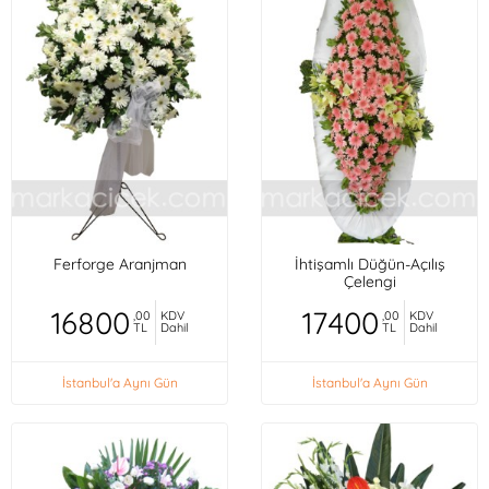
Ferforge Aranjman
İhtişamlı Düğün-Açılış
Çelengi
16800
17400
,00
KDV
,00
KDV
TL
Dahil
TL
Dahil
İstanbul'a Aynı Gün
İstanbul'a Aynı Gün