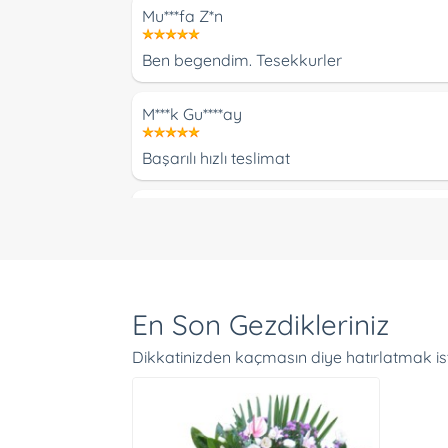
Mu***fa Z*n
Ben begendim. Tesekkurler
M***k Gu****ay
Başarılı hızlı teslimat
Se**ac Ku***cu
Her zamanki gibi yine hiç sorunsuz ve süper
Se**an Ka*****al
En Son Gezdikleriniz
Siparişim yarım saat gecikmeli de olsa ul
Dikkatinizden kaçmasın diye hatırlatmak is
B***e G***s