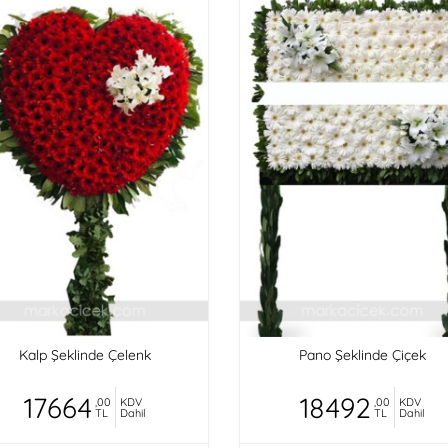
Kalp Şeklinde Çelenk
Pano Şeklinde Çiçek
17664
18492
,00
KDV
,00
KDV
TL
Dahil
TL
Dahil