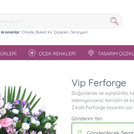
 Arananlar:
Orkide,
Buket,
Kır Çiçekleri,
Teraryum
TÜRLERİ
ÇİÇEK RENKLERİ
TASARIM ÇİÇEK
Vip Ferforge
Düğünlerde ve açılışlarda, 
istemiyorsanız; tamamı ile ka
2 katlı Ferforge tasarımı sizi 
Gönderim Yeri
Gönderilecek Semt/