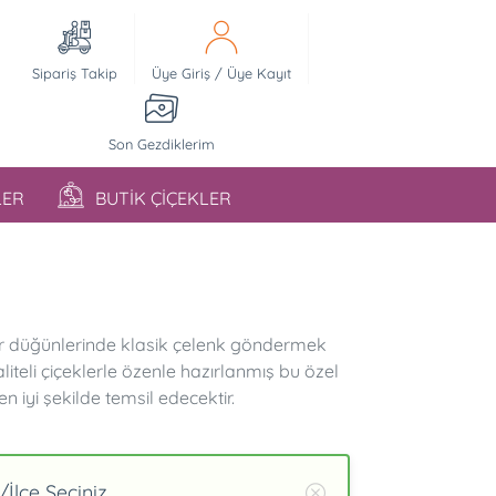
Sipariş Takip
Üye Giriş
/
Üye Kayıt
Son Gezdiklerim
LER
BUTİK ÇİÇEKLER
kır düğünlerinde klasik çelenk göndermek
liteli çiçeklerle özenle hazırlanmış bu özel
en iyi şekilde temsil edecektir.
İlçe Seçiniz