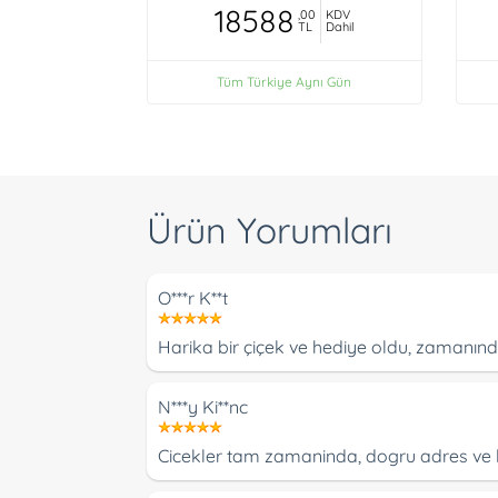
18588
,00
KDV
TL
Dahil
Tüm Türkiye Aynı Gün
Ürün Yorumları
O***r K**t
Harika bir çiçek ve hediye oldu, zamanında
N***y Ki**nc
Cicekler tam zamaninda, dogru adres ve kis