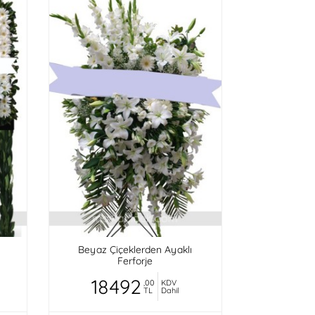
Beyaz Çiçeklerden Ayaklı
Ferforje
18492
,00
KDV
TL
Dahil