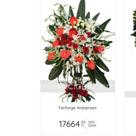
Ferforge Aranjmanı
17664
,00
KDV
TL
Dahil