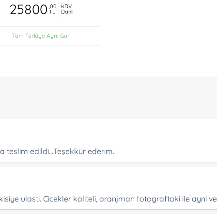
25800
,00
KDV
TL
Dahil
Tüm Türkiye Aynı Gün
 teslim edildi...Teşekkür ederim..
iye ulasti. Cicekler kaliteli, aranjman fotograftaki ile ayni 