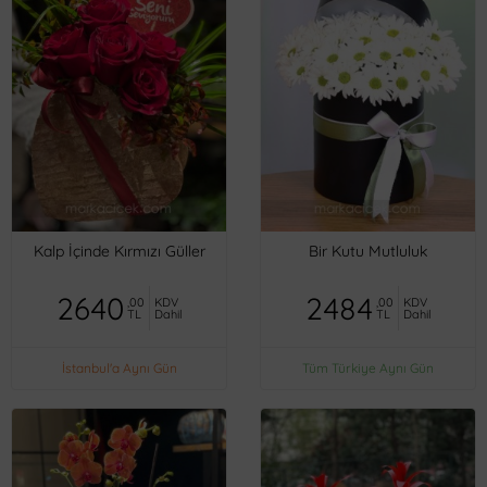
Kalp İçinde Kırmızı Güller
Bir Kutu Mutluluk
2640
2484
,00
KDV
,00
KDV
TL
Dahil
TL
Dahil
İstanbul'a Aynı Gün
Tüm Türkiye Aynı Gün