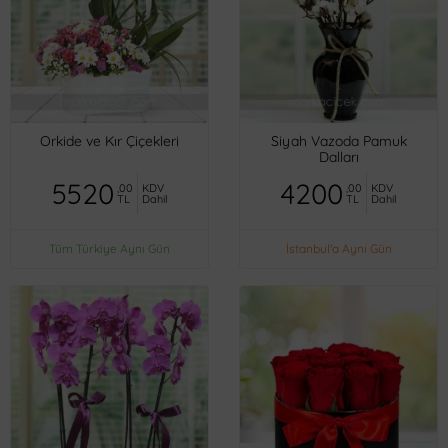
Orkide ve Kır Çiçekleri
Siyah Vazoda Pamuk
Dalları
5520
4200
,00
KDV
,00
KDV
TL
Dahil
TL
Dahil
Tüm Türkiye Aynı Gün
İstanbul'a Aynı Gün