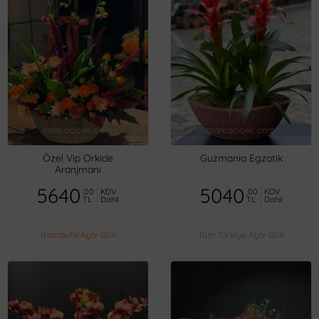
Özel Vip Orkide
Guzmania Egzotik
Aranjmanı
5640
5040
,00
KDV
,00
KDV
TL
Dahil
TL
Dahil
İstanbul'a Aynı Gün
Tüm Türkiye Aynı Gün