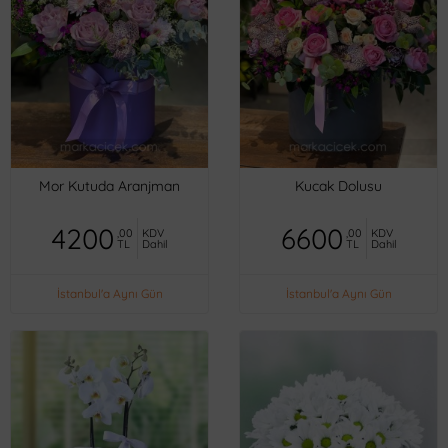
Mor Kutuda Aranjman
Kucak Dolusu
4200
6600
,00
KDV
,00
KDV
TL
Dahil
TL
Dahil
İstanbul'a Aynı Gün
İstanbul'a Aynı Gün