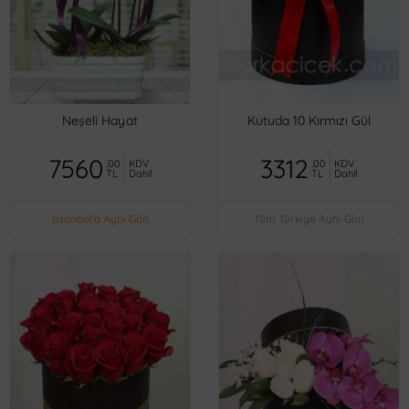
Neşeli Hayat
Kutuda 10 Kırmızı Gül
7560
3312
,00
KDV
,00
KDV
TL
Dahil
TL
Dahil
İstanbul'a Aynı Gün
Tüm Türkiye Aynı Gün