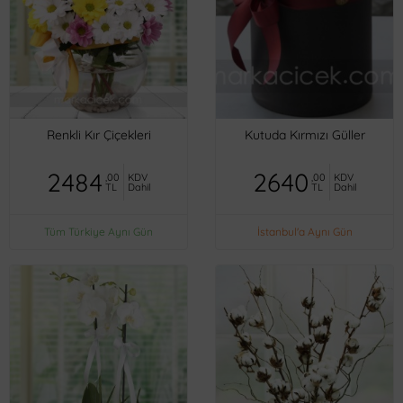
Renkli Kır Çiçekleri
Kutuda Kırmızı Güller
2484
2640
,00
KDV
,00
KDV
TL
Dahil
TL
Dahil
Tüm Türkiye Aynı Gün
İstanbul'a Aynı Gün