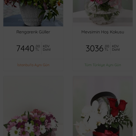
Rengarenk Güller
Mevsimin Hoş Kokusu
7440
3036
,00
KDV
,00
KDV
TL
Dahil
TL
Dahil
İstanbul'a Aynı Gün
Tüm Türkiye Aynı Gün