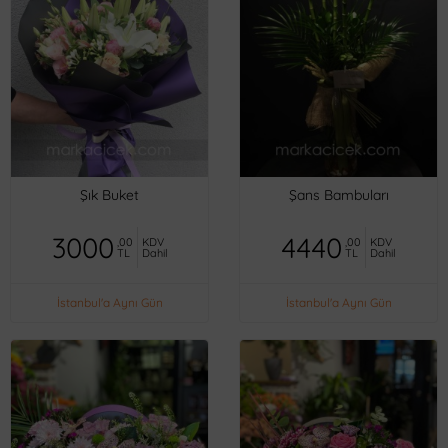
Şık Buket
Şans Bambuları
3000
4440
,00
KDV
,00
KDV
TL
Dahil
TL
Dahil
İstanbul'a Aynı Gün
İstanbul'a Aynı Gün