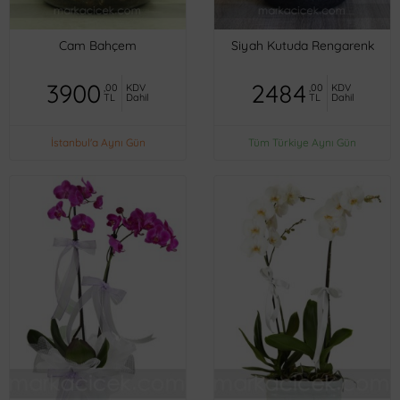
Cam Bahçem
Siyah Kutuda Rengarenk
3900
2484
,00
KDV
,00
KDV
TL
Dahil
TL
Dahil
İstanbul'a Aynı Gün
Tüm Türkiye Aynı Gün