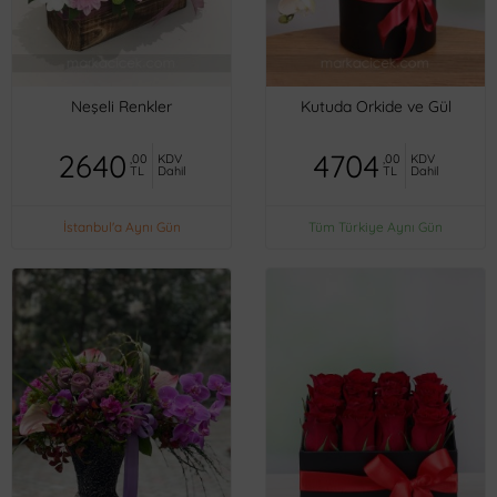
Neşeli Renkler
Kutuda Orkide ve Gül
2640
4704
,00
KDV
,00
KDV
TL
Dahil
TL
Dahil
İstanbul'a Aynı Gün
Tüm Türkiye Aynı Gün