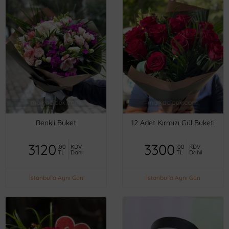
Renkli Buket
12 Adet Kırmızı Gül Buketi
3120
3300
,00
KDV
,00
KDV
TL
Dahil
TL
Dahil
İstanbul'a Aynı Gün
İstanbul'a Aynı Gün