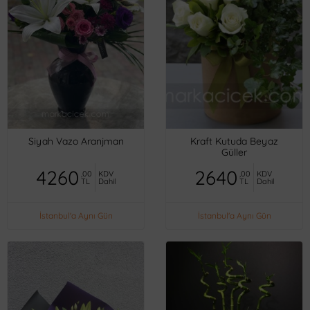
Siyah Vazo Aranjman
Kraft Kutuda Beyaz
Güller
4260
2640
,00
KDV
,00
KDV
TL
Dahil
TL
Dahil
İstanbul'a Aynı Gün
İstanbul'a Aynı Gün