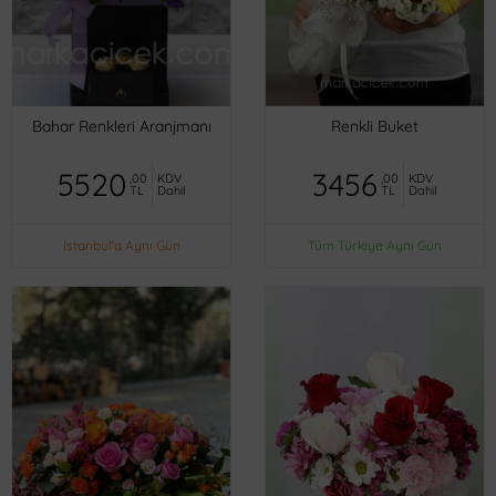
Bahar Renkleri Aranjmanı
Renkli Buket
5520
3456
,00
KDV
,00
KDV
TL
Dahil
TL
Dahil
İstanbul'a Aynı Gün
Tüm Türkiye Aynı Gün