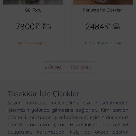
Gül Topu
Fanusta Kır Çiçekleri
7800
2484
,00
KDV
,00
KDV
TL
Dahil
TL
Dahil
İstanbul'a Aynı Gün
Tüm Türkiye Aynı Gün
« Önceki
Sonraki »
Teşekkür İçin Çiçekler
Bazen koruyucu meleklerimiz bize hissettirmeden
işlerimizin yolunda gitmesine sağlarlar... Kimi zaman
doktor kimi zaman iş arkadaşımız, eşimiz dostumuz
olarak karşımıza çıkar. Hissettiğimiz bu minnet
duygusunu karşımızdaki kişiyi de onore ederek