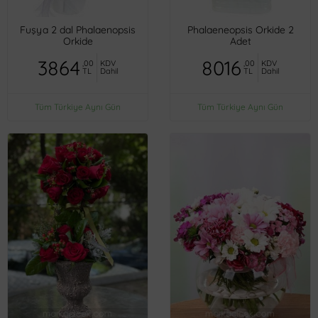
Fuşya 2 dal Phalaenopsis
Phalaeneopsis Orkide 2
Orkide
Adet
3864
8016
,00
KDV
,00
KDV
TL
Dahil
TL
Dahil
Tüm Türkiye Aynı Gün
Tüm Türkiye Aynı Gün