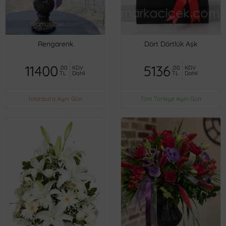
Rengarenk
Dört Dörtlük Aşk
11400
5136
,00
KDV
,00
KDV
TL
Dahil
TL
Dahil
İstanbul'a Aynı Gün
Tüm Türkiye Aynı Gün