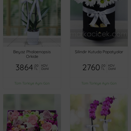
Beyaz Phalaenopsis
Silindir Kutuda Papatyalar
Orkide
3864
2760
,00
KDV
,00
KDV
TL
Dahil
TL
Dahil
Tüm Türkiye Aynı Gün
Tüm Türkiye Aynı Gün