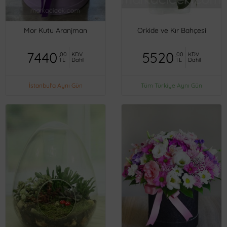
Mor Kutu Aranjman
Orkide ve Kır Bahçesi
7440
5520
,00
KDV
,00
KDV
TL
Dahil
TL
Dahil
İstanbul'a Aynı Gün
Tüm Türkiye Aynı Gün