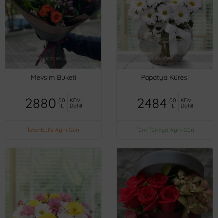
Mevsim Buketi
Papatya Küresi
2880
2484
,00
KDV
,00
KDV
TL
Dahil
TL
Dahil
İstanbul'a Aynı Gün
Tüm Türkiye Aynı Gün