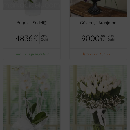
Beyazın Sadeliği
Gösterişli Aranjman
4836
9000
,00
KDV
,00
KDV
TL
Dahil
TL
Dahil
Tüm Türkiye Aynı Gün
İstanbul'a Aynı Gün