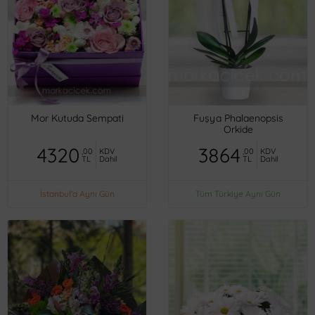
Mor Kutuda Sempati
Fuşya Phalaenopsis
Orkide
4320
3864
,00
KDV
,00
KDV
TL
Dahil
TL
Dahil
İstanbul'a Aynı Gün
Tüm Türkiye Aynı Gün