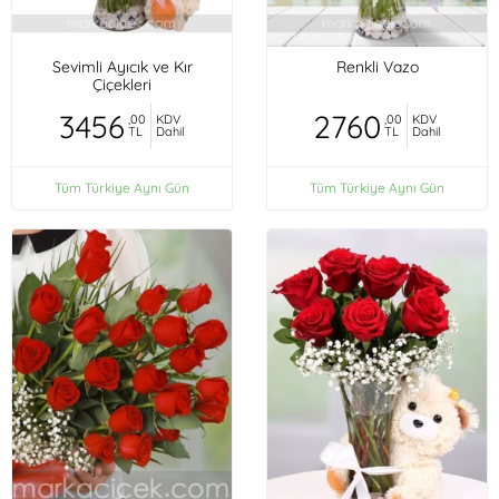
Sevimli Ayıcık ve Kır
Renkli Vazo
Çiçekleri
3456
2760
,00
KDV
,00
KDV
TL
Dahil
TL
Dahil
Tüm Türkiye Aynı Gün
Tüm Türkiye Aynı Gün