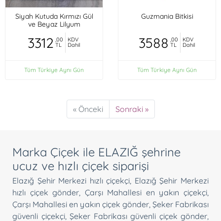
Siyah Kutuda Kırmızı Gül
Guzmania Bitkisi
ve Beyaz Lilyum
3312
3588
,00
KDV
,00
KDV
TL
Dahil
TL
Dahil
Tüm Türkiye Aynı Gün
Tüm Türkiye Aynı Gün
« Önceki
Sonraki »
Marka Çiçek ile ELAZIĞ şehrine
ucuz ve hızlı çiçek siparişi
Elazığ Şehir Merkezi hızlı çiçekçi
,
Elazığ Şehir Merkezi
hızlı çiçek gönder
,
Çarşı Mahallesi en yakın çiçekçi
,
Çarşı Mahallesi en yakın çiçek gönder
,
Şeker Fabrikası
güvenli çiçekçi
,
Şeker Fabrikası güvenli çiçek gönder
,