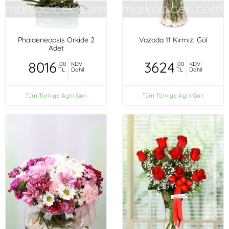
Phalaeneopsis Orkide 2
Vazoda 11 Kırmızı Gül
Adet
8016
3624
,00
KDV
,00
KDV
TL
Dahil
TL
Dahil
Tüm Türkiye Aynı Gün
Tüm Türkiye Aynı Gün