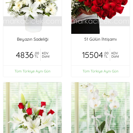
Beyazın Sadeliği
51 Gülün İhtişamı
4836
15504
,00
KDV
,00
KDV
TL
Dahil
TL
Dahil
Tüm Türkiye Aynı Gün
Tüm Türkiye Aynı Gün