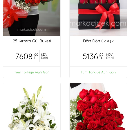
25 Kırmızı Gül Buketi
Dört Dörtlük Aşk
7608
5136
,00
KDV
,00
KDV
TL
Dahil
TL
Dahil
Tüm Türkiye Aynı Gün
Tüm Türkiye Aynı Gün