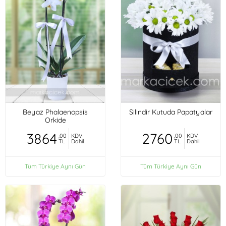
Beyaz Phalaenopsis
Silindir Kutuda Papatyalar
Orkide
3864
2760
,00
KDV
,00
KDV
TL
Dahil
TL
Dahil
Tüm Türkiye Aynı Gün
Tüm Türkiye Aynı Gün