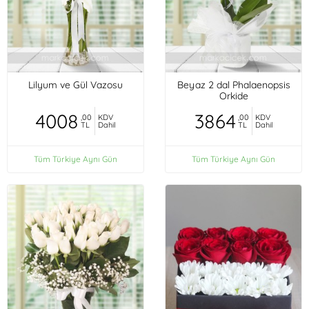
Lilyum ve Gül Vazosu
Beyaz 2 dal Phalaenopsis
Orkide
4008
3864
,00
KDV
,00
KDV
TL
Dahil
TL
Dahil
Tüm Türkiye Aynı Gün
Tüm Türkiye Aynı Gün