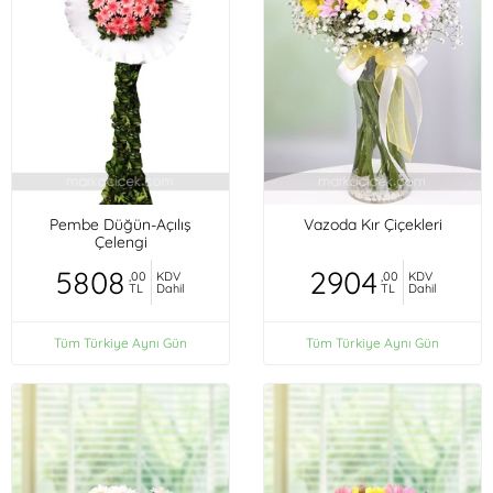
Pembe Düğün-Açılış
Vazoda Kır Çiçekleri
Çelengi
5808
2904
,00
KDV
,00
KDV
TL
Dahil
TL
Dahil
Tüm Türkiye Aynı Gün
Tüm Türkiye Aynı Gün