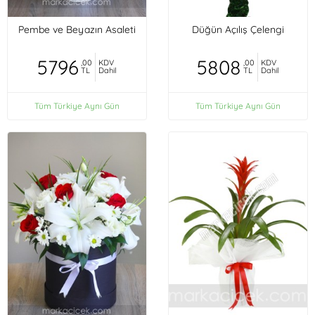
Pembe ve Beyazın Asaleti
Düğün Açılış Çelengi
5796
5808
,00
KDV
,00
KDV
TL
Dahil
TL
Dahil
Tüm Türkiye Aynı Gün
Tüm Türkiye Aynı Gün