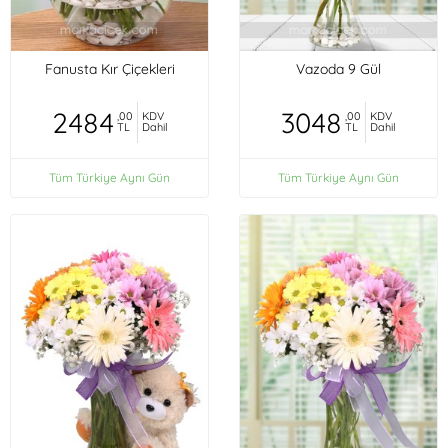
Fanusta Kır Çiçekleri
Vazoda 9 Gül
2484
3048
,00
KDV
,00
KDV
TL
Dahil
TL
Dahil
Tüm Türkiye Aynı Gün
Tüm Türkiye Aynı Gün