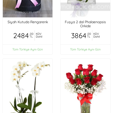
Siyah Kutuda Rengarenk
Fuşya 2 dal Phalaenopsis
Orkide
2484
3864
,00
KDV
,00
KDV
TL
Dahil
TL
Dahil
Tüm Türkiye Aynı Gün
Tüm Türkiye Aynı Gün