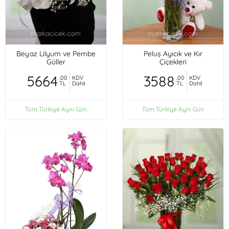
Beyaz Lilyum ve Pembe
Peluş Ayıcık ve Kır
Güller
Çiçekleri
5664
3588
,00
KDV
,00
KDV
TL
Dahil
TL
Dahil
Tüm Türkiye Aynı Gün
Tüm Türkiye Aynı Gün