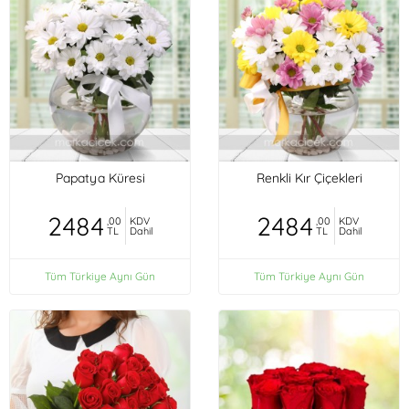
Papatya Küresi
Renkli Kır Çiçekleri
2484
2484
,00
KDV
,00
KDV
TL
Dahil
TL
Dahil
Tüm Türkiye Aynı Gün
Tüm Türkiye Aynı Gün