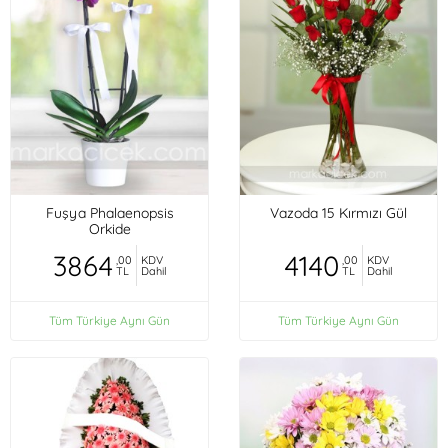
Fuşya Phalaenopsis
Vazoda 15 Kırmızı Gül
Orkide
3864
4140
,00
KDV
,00
KDV
TL
Dahil
TL
Dahil
Tüm Türkiye Aynı Gün
Tüm Türkiye Aynı Gün