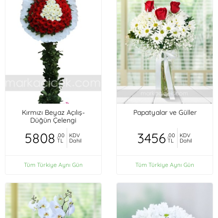
Kırmızı Beyaz Açılış-
Papatyalar ve Güller
Düğün Çelengi
5808
3456
,00
KDV
,00
KDV
TL
Dahil
TL
Dahil
Tüm Türkiye Aynı Gün
Tüm Türkiye Aynı Gün