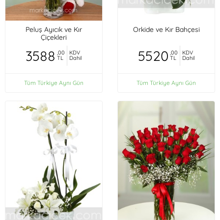
Peluş Ayıcık ve Kır
Orkide ve Kır Bahçesi
Çiçekleri
3588
5520
,00
KDV
,00
KDV
TL
Dahil
TL
Dahil
Tüm Türkiye Aynı Gün
Tüm Türkiye Aynı Gün