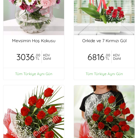
Mevsimin Hoş Kokusu
Orkide ve 7 Kırmızı Gül
3036
6816
,00
KDV
,00
KDV
TL
Dahil
TL
Dahil
Tüm Türkiye Aynı Gün
Tüm Türkiye Aynı Gün