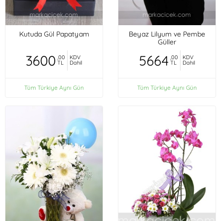
Kutuda Gül Papatyam
Beyaz Lilyum ve Pembe
Güller
3600
5664
,00
KDV
,00
KDV
TL
Dahil
TL
Dahil
Tüm Türkiye Aynı Gün
Tüm Türkiye Aynı Gün