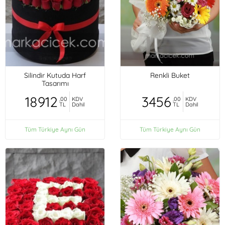
Silindir Kutuda Harf
Renkli Buket
Tasarımı
18912
3456
,00
KDV
,00
KDV
TL
Dahil
TL
Dahil
Tüm Türkiye Aynı Gün
Tüm Türkiye Aynı Gün