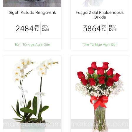
Siyah Kutuda Rengarenk
Fuşya 2 dal Phalaenopsis
Orkide
2484
3864
,00
KDV
,00
KDV
TL
Dahil
TL
Dahil
Tüm Türkiye Aynı Gün
Tüm Türkiye Aynı Gün