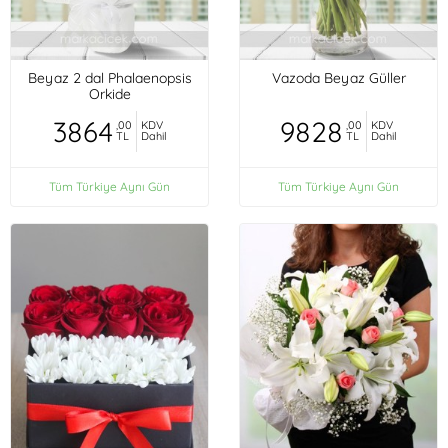
Beyaz 2 dal Phalaenopsis
Vazoda Beyaz Güller
Orkide
3864
9828
,00
KDV
,00
KDV
TL
Dahil
TL
Dahil
Tüm Türkiye Aynı Gün
Tüm Türkiye Aynı Gün