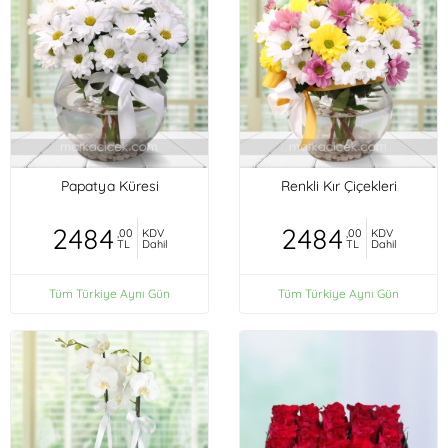
Papatya Küresi
Renkli Kır Çiçekleri
2484
2484
,00
KDV
,00
KDV
TL
Dahil
TL
Dahil
Tüm Türkiye Aynı Gün
Tüm Türkiye Aynı Gün