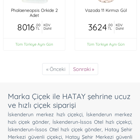
Phalaeneopsis Orkide 2
Vazoda 11 Kırmızı Gül
Adet
8016
3624
,00
KDV
,00
KDV
TL
Dahil
TL
Dahil
Tüm Türkiye Aynı Gün
Tüm Türkiye Aynı Gün
« Önceki
Sonraki »
Marka Çiçek ile HATAY şehrine ucuz
ve hızlı çiçek siparişi
İskenderun merkez hızlı çiçekçi
,
İskenderun merkez
hızlı çiçek gönder
,
İskenderun-İssos Otel hızlı çiçekçi
,
İskenderun-İssos Otel hızlı çiçek gönder
,
Hatay Şehir
Merkezi güvenli çiçekçi
,
Hatay Şehir Merkezi güvenli