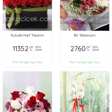
Kutuda Harf Tasarım
Bir Tebessüm
11352
2760
,00
KDV
,00
KDV
TL
Dahil
TL
Dahil
Tüm Türkiye Aynı Gün
Tüm Türkiye Aynı Gün