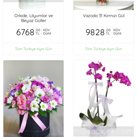
Orkide, Lilyumlar ve
Vazoda 31 Kırmızı Gül
Beyaz Güller
6768
9828
,00
KDV
,00
KDV
TL
Dahil
TL
Dahil
Tüm Türkiye Aynı Gün
Tüm Türkiye Aynı Gün