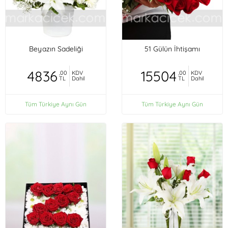
Beyazın Sadeliği
51 Gülün İhtişamı
4836
15504
,00
KDV
,00
KDV
TL
Dahil
TL
Dahil
Tüm Türkiye Aynı Gün
Tüm Türkiye Aynı Gün