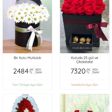
Bir Kutu Mutluluk
Kutuda 25 gül ve
Çikolatalar
2484
7320
,00
KDV
,00
KDV
TL
Dahil
TL
Dahil
Tüm Türkiye Aynı Gün
İstanbul'a Aynı Gün