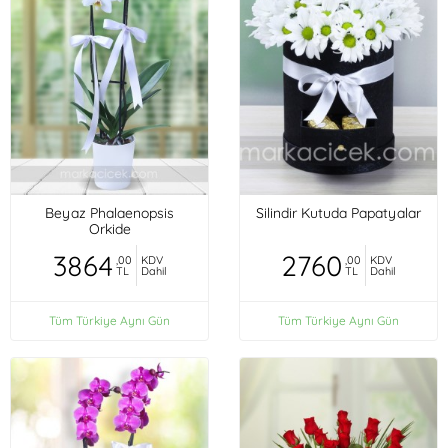
Beyaz Phalaenopsis
Silindir Kutuda Papatyalar
Orkide
3864
2760
,00
KDV
,00
KDV
TL
Dahil
TL
Dahil
Tüm Türkiye Aynı Gün
Tüm Türkiye Aynı Gün