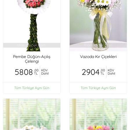
Pembe Düğün-Açılış
Vazoda Kır Çiçekleri
Çelengi
5808
2904
,00
KDV
,00
KDV
TL
Dahil
TL
Dahil
Tüm Türkiye Aynı Gün
Tüm Türkiye Aynı Gün