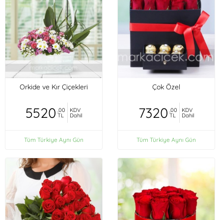
Orkide ve Kır Çiçekleri
Çok Özel
5520
7320
,00
KDV
,00
KDV
TL
Dahil
TL
Dahil
Tüm Türkiye Aynı Gün
Tüm Türkiye Aynı Gün