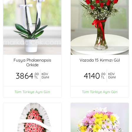
Fuşya Phalaenopsis
Vazoda 15 Kırmızı Gül
Orkide
3864
4140
,00
KDV
,00
KDV
TL
Dahil
TL
Dahil
Tüm Türkiye Aynı Gün
Tüm Türkiye Aynı Gün