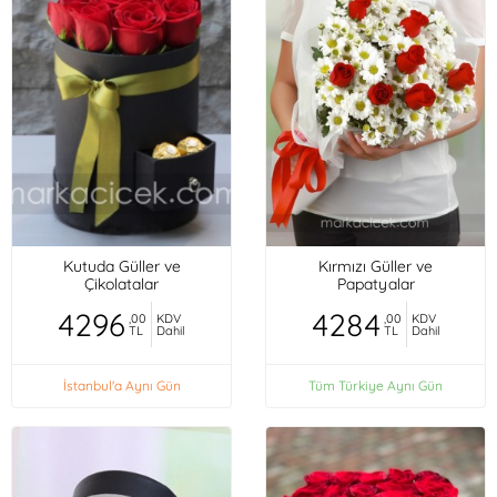
Kutuda Güller ve
Kırmızı Güller ve
Çikolatalar
Papatyalar
4296
4284
,00
KDV
,00
KDV
TL
Dahil
TL
Dahil
İstanbul'a Aynı Gün
Tüm Türkiye Aynı Gün