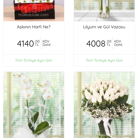
Aşkının Harfi Ne?
Lilyum ve Gül Vazosu
4140
4008
,00
KDV
,00
KDV
TL
Dahil
TL
Dahil
Tüm Türkiye Aynı Gün
Tüm Türkiye Aynı Gün