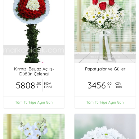
Kırmızı Beyaz Açılış-
Papatyalar ve Güller
Düğün Çelengi
5808
3456
,00
KDV
,00
KDV
TL
Dahil
TL
Dahil
Tüm Türkiye Aynı Gün
Tüm Türkiye Aynı Gün