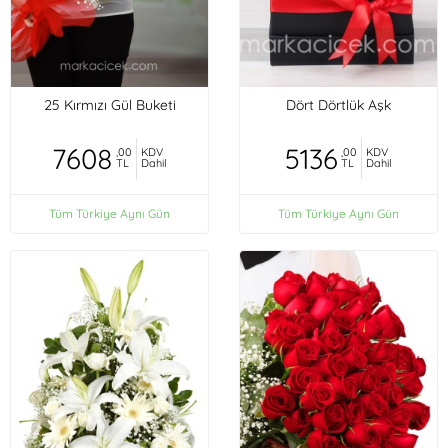
25 Kırmızı Gül Buketi
Dört Dörtlük Aşk
7608
5136
,00
KDV
,00
KDV
TL
Dahil
TL
Dahil
Tüm Türkiye Aynı Gün
Tüm Türkiye Aynı Gün