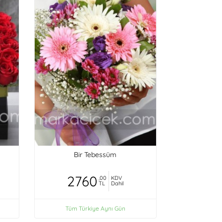
Bir Tebessüm
2760
,00
KDV
TL
Dahil
Tüm Türkiye Aynı Gün