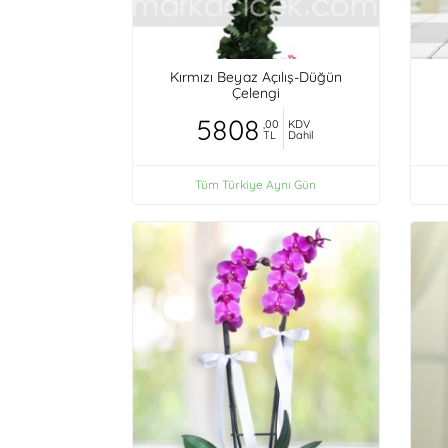
Kırmızı Beyaz Açılış-Düğün
Çelengi
5808
,00
KDV
TL
Dahil
Tüm Türkiye Aynı Gün