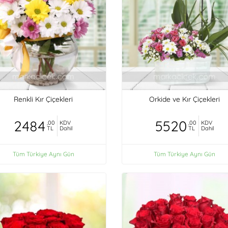
Renkli Kır Çiçekleri
Orkide ve Kır Çiçekleri
2484
5520
,00
KDV
,00
KDV
TL
Dahil
TL
Dahil
Tüm Türkiye Aynı Gün
Tüm Türkiye Aynı Gün