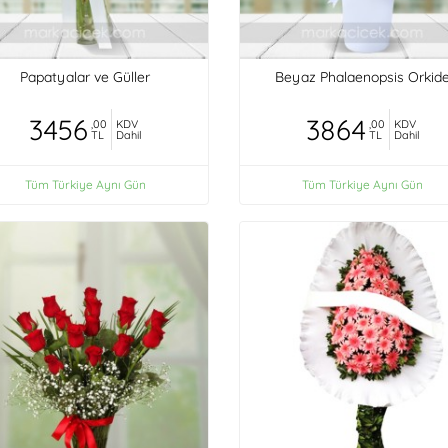
Papatyalar ve Güller
Beyaz Phalaenopsis Orkid
3456
3864
,00
KDV
,00
KDV
TL
Dahil
TL
Dahil
Tüm Türkiye Aynı Gün
Tüm Türkiye Aynı Gün