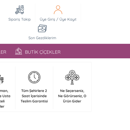
Sipariş Takip
Üye Giriş
/
Üye Kayıt
Son Gezdiklerim
LER
BUTİK ÇİÇEKLER
zman,
Tüm Şehirlere 2
Ne Seçerseniz,
e Usta
Saat İçerisinde
Ne Görürseniz, O
teli
Teslim Garantisi
Ürün Gider
ler