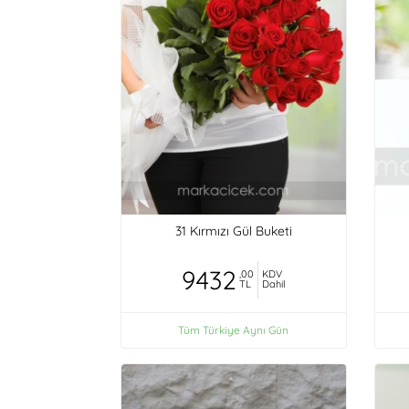
31 Kırmızı Gül Buketi
9432
,00
KDV
TL
Dahil
Tüm Türkiye Aynı Gün