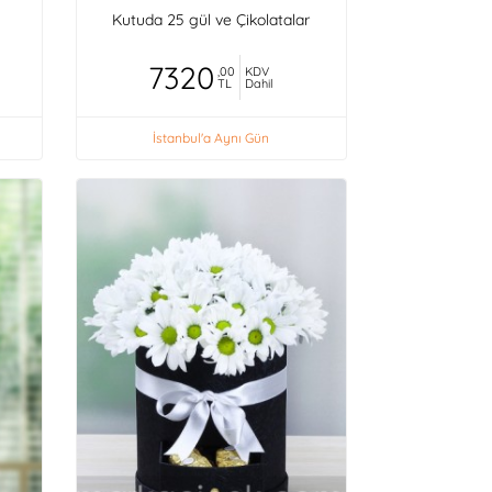
Kutuda 25 gül ve Çikolatalar
7320
,00
KDV
TL
Dahil
İstanbul'a Aynı Gün