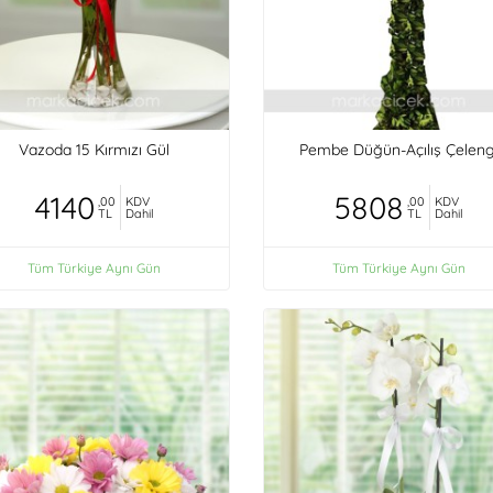
Vazoda 15 Kırmızı Gül
Pembe Düğün-Açılış Çeleng
4140
5808
,00
KDV
,00
KDV
TL
Dahil
TL
Dahil
Tüm Türkiye Aynı Gün
Tüm Türkiye Aynı Gün