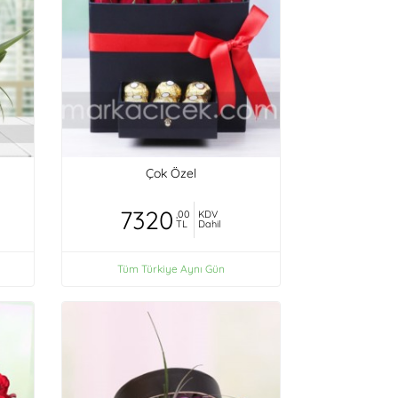
Çok Özel
7320
,00
KDV
TL
Dahil
Tüm Türkiye Aynı Gün