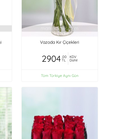
i
Vazoda Kır Çiçekleri
2904
,00
KDV
TL
Dahil
Tüm Türkiye Aynı Gün