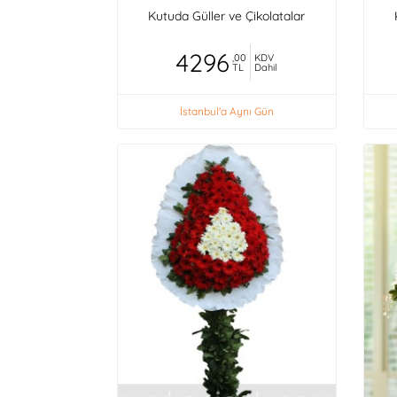
Kutuda Güller ve Çikolatalar
4296
,00
KDV
TL
Dahil
İstanbul'a Aynı Gün