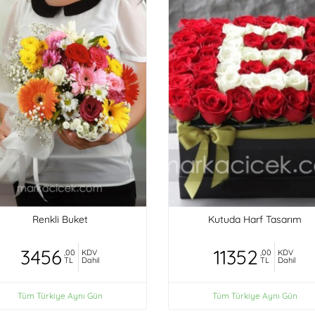
Renkli Buket
Kutuda Harf Tasarım
3456
11352
,00
KDV
,00
KDV
TL
Dahil
TL
Dahil
Tüm Türkiye Aynı Gün
Tüm Türkiye Aynı Gün