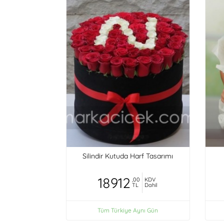
Silindir Kutuda Harf Tasarımı
18912
,00
KDV
TL
Dahil
Tüm Türkiye Aynı Gün