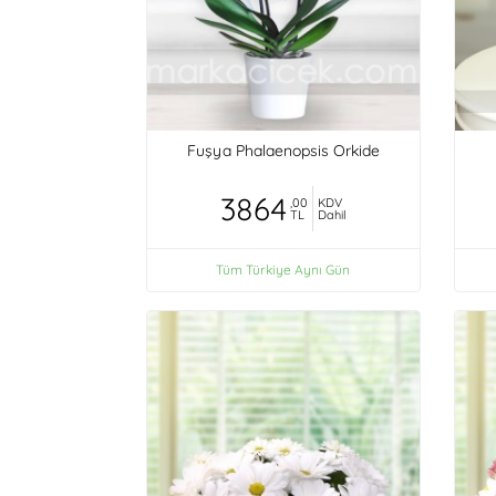
Fuşya Phalaenopsis Orkide
3864
,00
KDV
TL
Dahil
Tüm Türkiye Aynı Gün