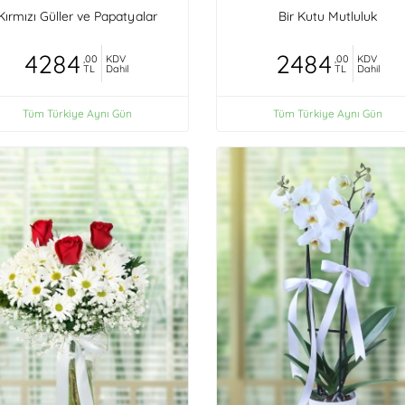
Kırmızı Güller ve Papatyalar
Bir Kutu Mutluluk
4284
2484
,00
KDV
,00
KDV
TL
Dahil
TL
Dahil
Tüm Türkiye Aynı Gün
Tüm Türkiye Aynı Gün