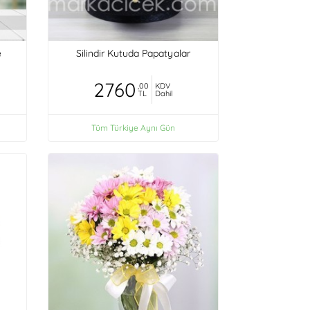
e
Silindir Kutuda Papatyalar
2760
,00
KDV
TL
Dahil
Tüm Türkiye Aynı Gün