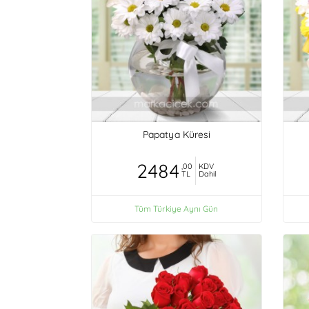
Papatya Küresi
2484
,00
KDV
TL
Dahil
Tüm Türkiye Aynı Gün