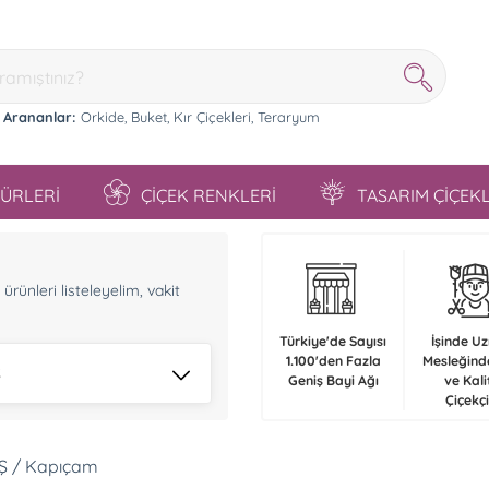
 Arananlar:
Orkide,
Buket,
Kır Çiçekleri,
Teraryum
TÜRLERİ
ÇİÇEK RENKLERİ
TASARIM ÇİÇEK
n
rünleri listeleyelim, vakit
Türkiye'de Sayısı
İşinde U
1.100'den Fazla
Mesleğind
Ş
Geniş Bayi Ağı
ve Kali
Çiçekçi
Ş / Kapıçam