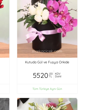
Kutuda Gül ve Fuşya Orkide
5520
,00
KDV
TL
Dahil
Tüm Türkiye Aynı Gün