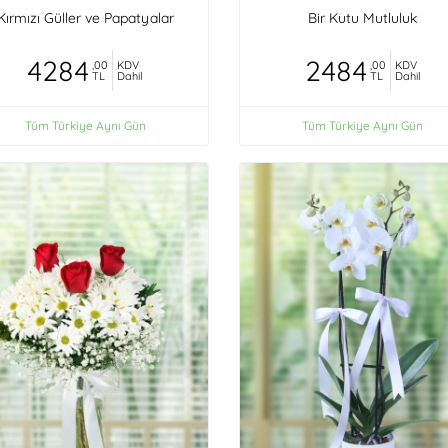
Kırmızı Güller ve Papatyalar
Bir Kutu Mutluluk
4284
2484
,00
KDV
,00
KDV
TL
Dahil
TL
Dahil
Tüm Türkiye Aynı Gün
Tüm Türkiye Aynı Gün