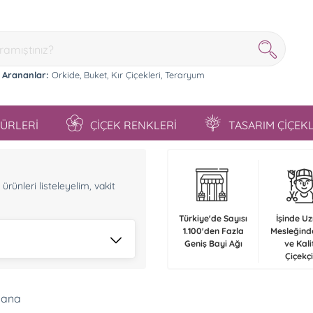
 Arananlar:
Orkide,
Buket,
Kır Çiçekleri,
Teraryum
TÜRLERİ
ÇİÇEK RENKLERİ
TASARIM ÇİÇEK
n
rünleri listeleyelim, vakit
Türkiye'de Sayısı
İşinde U
1.100'den Fazla
Mesleğind
Geniş Bayi Ağı
ve Kali
Çiçekçi
sana