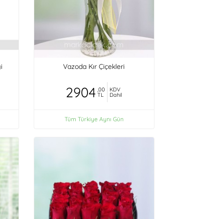
i
Vazoda Kır Çiçekleri
2904
,00
KDV
TL
Dahil
Tüm Türkiye Aynı Gün