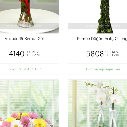
Vazoda 15 Kırmızı Gül
Pembe Düğün-Açılış Çeleng
4140
5808
,00
KDV
,00
KDV
TL
Dahil
TL
Dahil
Tüm Türkiye Aynı Gün
Tüm Türkiye Aynı Gün