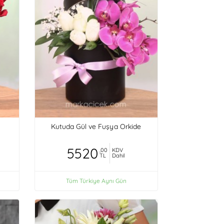
Kutuda Gül ve Fuşya Orkide
5520
,00
KDV
TL
Dahil
Tüm Türkiye Aynı Gün