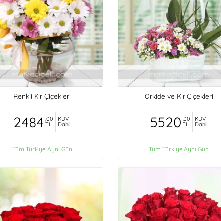
Renkli Kır Çiçekleri
Orkide ve Kır Çiçekleri
2484
5520
,00
KDV
,00
KDV
TL
Dahil
TL
Dahil
Tüm Türkiye Aynı Gün
Tüm Türkiye Aynı Gün