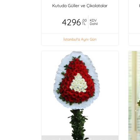
Kutuda Güller ve Çikolatalar
4296
,00
KDV
TL
Dahil
İstanbul'a Aynı Gün