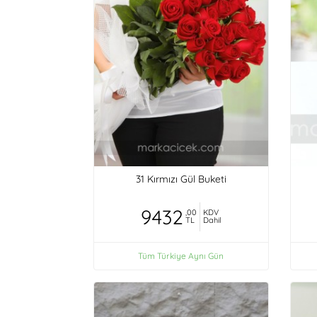
31 Kırmızı Gül Buketi
9432
,00
KDV
TL
Dahil
Tüm Türkiye Aynı Gün