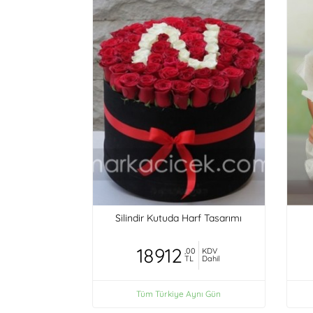
Silindir Kutuda Harf Tasarımı
18912
,00
KDV
TL
Dahil
Tüm Türkiye Aynı Gün