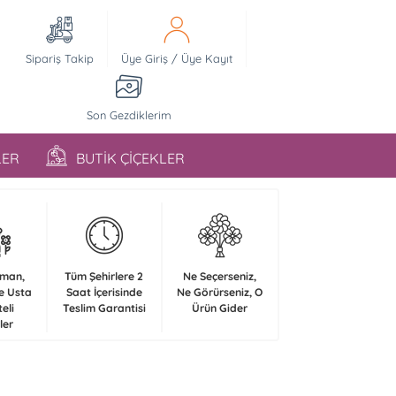
Sipariş Takip
Üye Giriş
/
Üye Kayıt
Son Gezdiklerim
LER
BUTİK ÇİÇEKLER
zman,
Tüm Şehirlere 2
Ne Seçerseniz,
e Usta
Saat İçerisinde
Ne Görürseniz, O
teli
Teslim Garantisi
Ürün Gider
ler