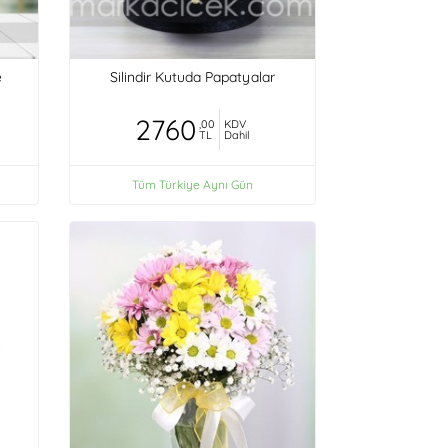
e
Silindir Kutuda Papatyalar
2760
,00
KDV
TL
Dahil
Tüm Türkiye Aynı Gün