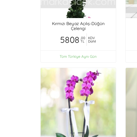
Kırmızı Beyaz Açılış-Düğün
Çelengi
5808
,00
KDV
TL
Dahil
Tüm Türkiye Aynı Gün