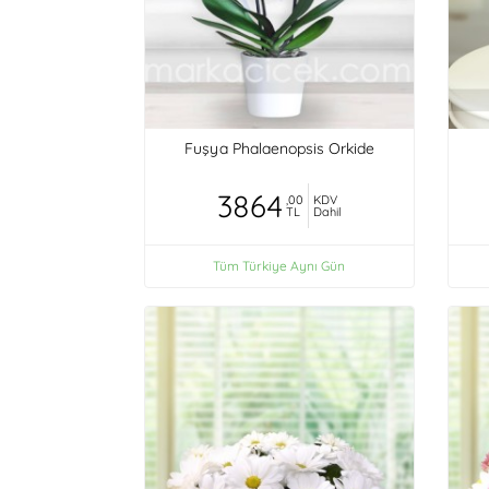
Fuşya Phalaenopsis Orkide
3864
,00
KDV
TL
Dahil
Tüm Türkiye Aynı Gün