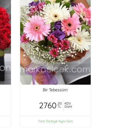
Bir Tebessüm
2760
,00
KDV
TL
Dahil
Tüm Türkiye Aynı Gün