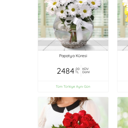
Papatya Küresi
2484
,00
KDV
TL
Dahil
Tüm Türkiye Aynı Gün