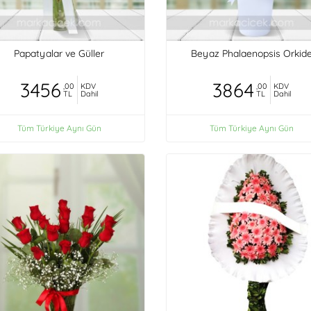
Papatyalar ve Güller
Beyaz Phalaenopsis Orkid
3456
3864
,00
KDV
,00
KDV
TL
Dahil
TL
Dahil
Tüm Türkiye Aynı Gün
Tüm Türkiye Aynı Gün