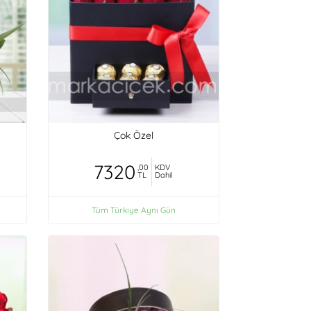
Çok Özel
7320
,00
KDV
TL
Dahil
Tüm Türkiye Aynı Gün