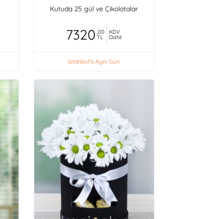
Kutuda 25 gül ve Çikolatalar
7320
,00
KDV
TL
Dahil
İstanbul'a Aynı Gün