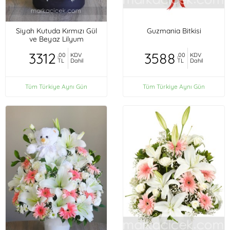
Siyah Kutuda Kırmızı Gül
Guzmania Bitkisi
ve Beyaz Lilyum
3312
3588
,00
KDV
,00
KDV
TL
Dahil
TL
Dahil
Tüm Türkiye Aynı Gün
Tüm Türkiye Aynı Gün