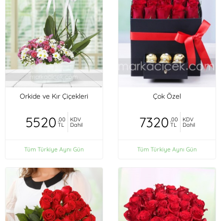
Orkide ve Kır Çiçekleri
Çok Özel
5520
7320
,00
KDV
,00
KDV
TL
Dahil
TL
Dahil
Tüm Türkiye Aynı Gün
Tüm Türkiye Aynı Gün