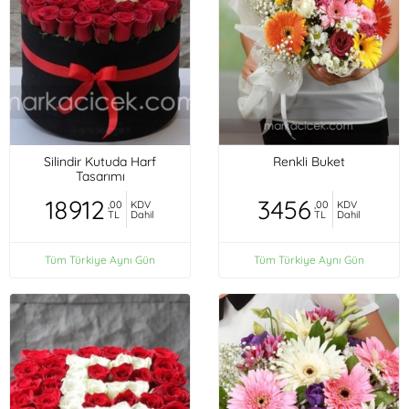
Silindir Kutuda Harf
Renkli Buket
Tasarımı
18912
3456
,00
KDV
,00
KDV
TL
Dahil
TL
Dahil
Tüm Türkiye Aynı Gün
Tüm Türkiye Aynı Gün