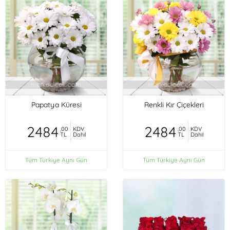
Papatya Küresi
Renkli Kır Çiçekleri
2484
2484
,00
KDV
,00
KDV
TL
Dahil
TL
Dahil
Tüm Türkiye Aynı Gün
Tüm Türkiye Aynı Gün