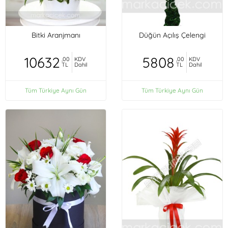
Bitki Aranjmanı
Düğün Açılış Çelengi
10632
5808
,00
KDV
,00
KDV
TL
Dahil
TL
Dahil
Tüm Türkiye Aynı Gün
Tüm Türkiye Aynı Gün