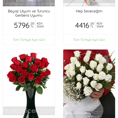
Beyaz Lilyum ve Turuncu
Hep Seveceğim
Gerbera Uyumu
5796
4416
,00
KDV
,00
KDV
TL
Dahil
TL
Dahil
Tüm Türkiye Aynı Gün
Tüm Türkiye Aynı Gün