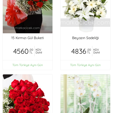
15 Kırmızı Gül Buketi
Beyazın Sadeliği
4560
4836
,00
KDV
,00
KDV
TL
Dahil
TL
Dahil
Tüm Türkiye Aynı Gün
Tüm Türkiye Aynı Gün