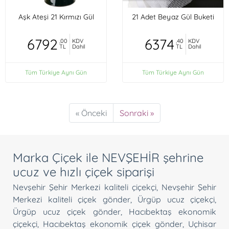
Aşk Ateşi 21 Kırmızı Gül
21 Adet Beyaz Gül Buketi
6792
6374
,00
KDV
,40
KDV
TL
Dahil
TL
Dahil
Tüm Türkiye Aynı Gün
Tüm Türkiye Aynı Gün
« Önceki
Sonraki »
Marka Çiçek ile NEVŞEHİR şehrine
ucuz ve hızlı çiçek siparişi
Nevşehir Şehir Merkezi kaliteli çiçekçi
,
Nevşehir Şehir
Merkezi kaliteli çiçek gönder
,
Ürgüp ucuz çiçekçi
,
Ürgüp ucuz çiçek gönder
,
Hacıbektaş ekonomik
çiçekçi
,
Hacıbektaş ekonomik çiçek gönder
,
Uçhisar