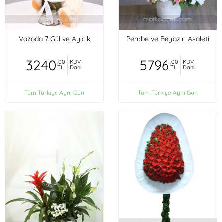
Vazoda 7 Gül ve Ayıcık
Pembe ve Beyazın Asaleti
3240
5796
,00
KDV
,00
KDV
TL
Dahil
TL
Dahil
Tüm Türkiye Aynı Gün
Tüm Türkiye Aynı Gün