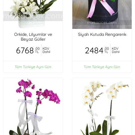
Orkide, Lilyumlar ve
Siyah Kutuda Rengarenk
Beyaz Güller
6768
2484
,00
KDV
,00
KDV
TL
Dahil
TL
Dahil
Tüm Türkiye Aynı Gün
Tüm Türkiye Aynı Gün