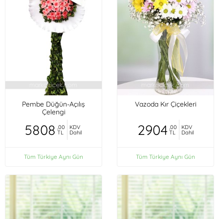
Pembe Düğün-Açılış
Vazoda Kır Çiçekleri
Çelengi
5808
2904
,00
KDV
,00
KDV
TL
Dahil
TL
Dahil
Tüm Türkiye Aynı Gün
Tüm Türkiye Aynı Gün