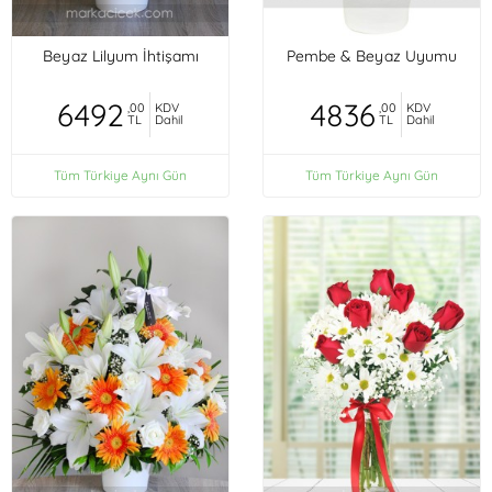
Beyaz Lilyum İhtişamı
Pembe & Beyaz Uyumu
6492
4836
,00
KDV
,00
KDV
TL
Dahil
TL
Dahil
Tüm Türkiye Aynı Gün
Tüm Türkiye Aynı Gün