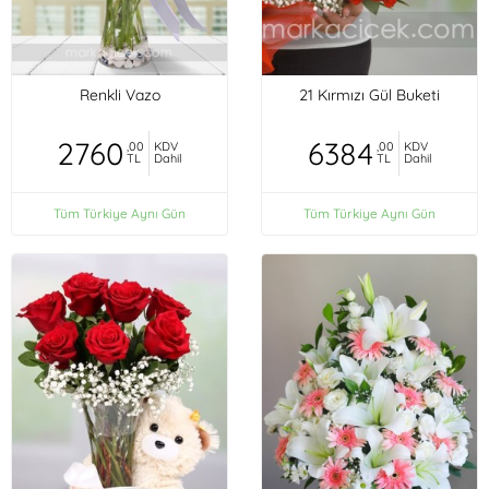
Renkli Vazo
21 Kırmızı Gül Buketi
2760
6384
,00
KDV
,00
KDV
TL
Dahil
TL
Dahil
Tüm Türkiye Aynı Gün
Tüm Türkiye Aynı Gün