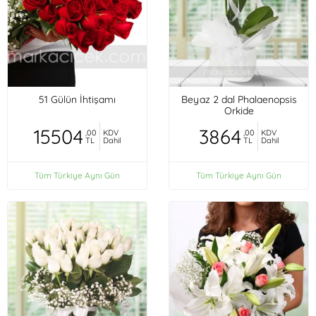
51 Gülün İhtişamı
Beyaz 2 dal Phalaenopsis
Orkide
15504
3864
,00
KDV
,00
KDV
TL
Dahil
TL
Dahil
Tüm Türkiye Aynı Gün
Tüm Türkiye Aynı Gün