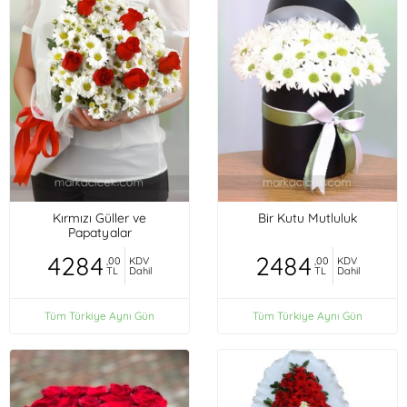
Kırmızı Güller ve
Bir Kutu Mutluluk
Papatyalar
4284
2484
,00
KDV
,00
KDV
TL
Dahil
TL
Dahil
Tüm Türkiye Aynı Gün
Tüm Türkiye Aynı Gün