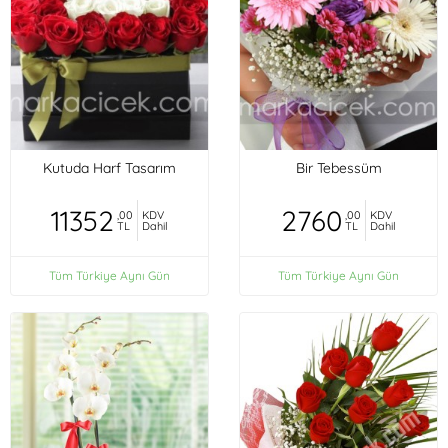
Kutuda Harf Tasarım
Bir Tebessüm
11352
2760
,00
KDV
,00
KDV
TL
Dahil
TL
Dahil
Tüm Türkiye Aynı Gün
Tüm Türkiye Aynı Gün