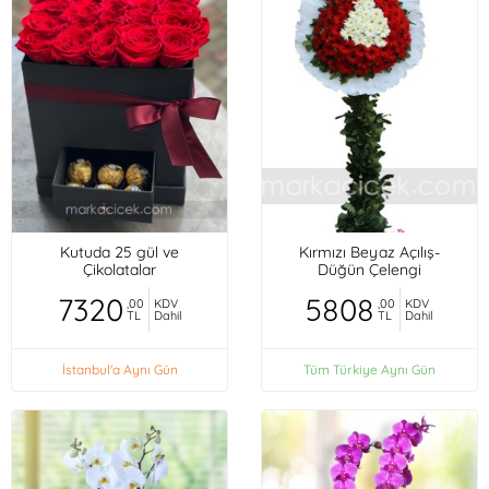
Kutuda 25 gül ve
Kırmızı Beyaz Açılış-
Çikolatalar
Düğün Çelengi
7320
5808
,00
KDV
,00
KDV
TL
Dahil
TL
Dahil
İstanbul'a Aynı Gün
Tüm Türkiye Aynı Gün