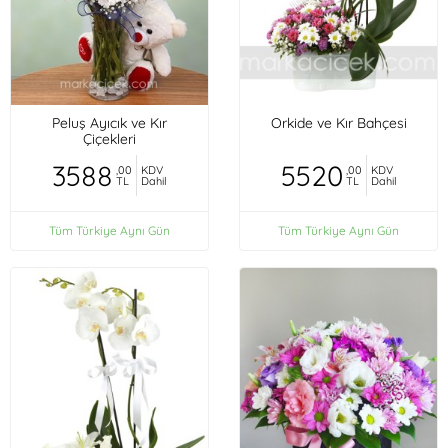
Peluş Ayıcık ve Kır
Orkide ve Kır Bahçesi
Çiçekleri
3588
5520
,00
KDV
,00
KDV
TL
Dahil
TL
Dahil
Tüm Türkiye Aynı Gün
Tüm Türkiye Aynı Gün