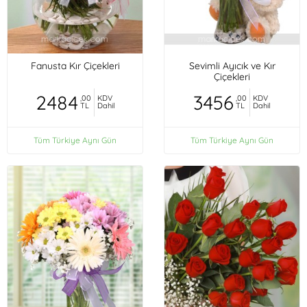
Fanusta Kır Çiçekleri
Sevimli Ayıcık ve Kır
Çiçekleri
2484
3456
,00
KDV
,00
KDV
TL
Dahil
TL
Dahil
Tüm Türkiye Aynı Gün
Tüm Türkiye Aynı Gün