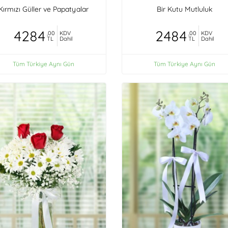
Kırmızı Güller ve Papatyalar
Bir Kutu Mutluluk
4284
2484
,00
KDV
,00
KDV
TL
Dahil
TL
Dahil
Tüm Türkiye Aynı Gün
Tüm Türkiye Aynı Gün