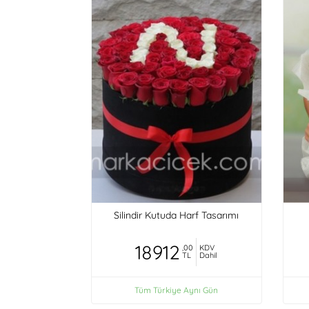
Silindir Kutuda Harf Tasarımı
18912
,00
KDV
TL
Dahil
Tüm Türkiye Aynı Gün