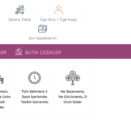
Sipariş Takip
Üye Giriş
/
Üye Kayıt
Son Gezdiklerim
LER
BUTİK ÇİÇEKLER
zman,
Tüm Şehirlere 2
Ne Seçerseniz,
e Usta
Saat İçerisinde
Ne Görürseniz, O
teli
Teslim Garantisi
Ürün Gider
ler