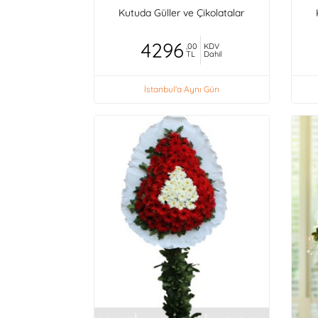
Kutuda Güller ve Çikolatalar
4296
,00
KDV
TL
Dahil
İstanbul'a Aynı Gün