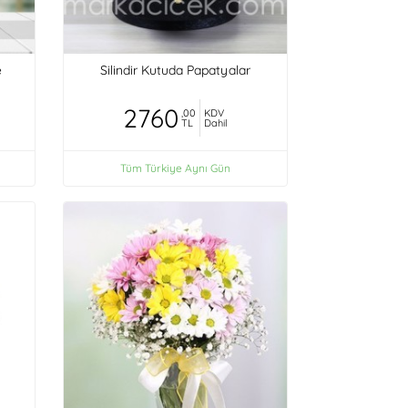
e
Silindir Kutuda Papatyalar
2760
,00
KDV
TL
Dahil
Tüm Türkiye Aynı Gün