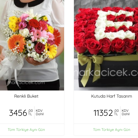
Renkli Buket
Kutuda Harf Tasarım
3456
11352
,00
KDV
,00
KDV
TL
Dahil
TL
Dahil
Tüm Türkiye Aynı Gün
Tüm Türkiye Aynı Gün