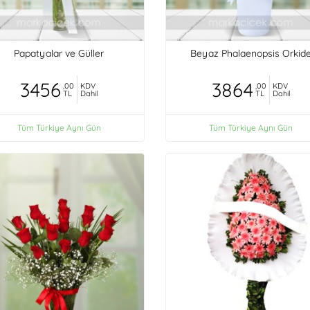
Papatyalar ve Güller
Beyaz Phalaenopsis Orkid
3456
3864
,00
KDV
,00
KDV
TL
Dahil
TL
Dahil
Tüm Türkiye Aynı Gün
Tüm Türkiye Aynı Gün