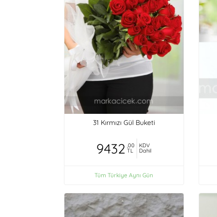
31 Kırmızı Gül Buketi
9432
,00
KDV
TL
Dahil
Tüm Türkiye Aynı Gün