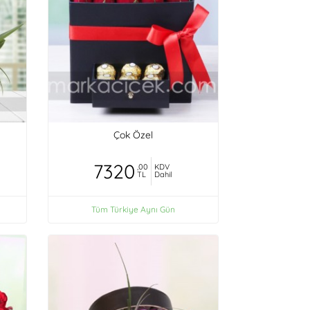
Çok Özel
7320
,00
KDV
TL
Dahil
Tüm Türkiye Aynı Gün