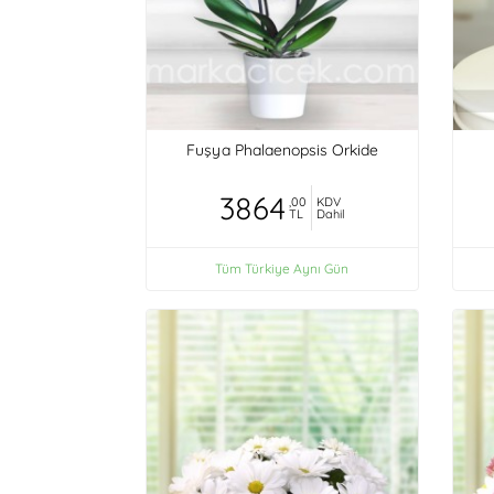
Fuşya Phalaenopsis Orkide
3864
,00
KDV
TL
Dahil
Tüm Türkiye Aynı Gün