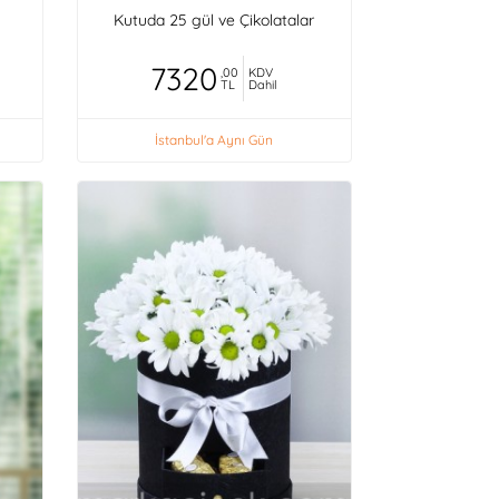
Kutuda 25 gül ve Çikolatalar
7320
,00
KDV
TL
Dahil
İstanbul'a Aynı Gün