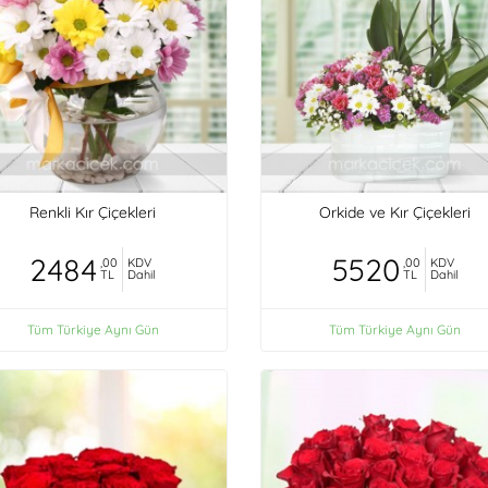
Renkli Kır Çiçekleri
Orkide ve Kır Çiçekleri
2484
5520
,00
KDV
,00
KDV
TL
Dahil
TL
Dahil
Tüm Türkiye Aynı Gün
Tüm Türkiye Aynı Gün