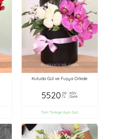
Kutuda Gül ve Fuşya Orkide
5520
,00
KDV
TL
Dahil
Tüm Türkiye Aynı Gün