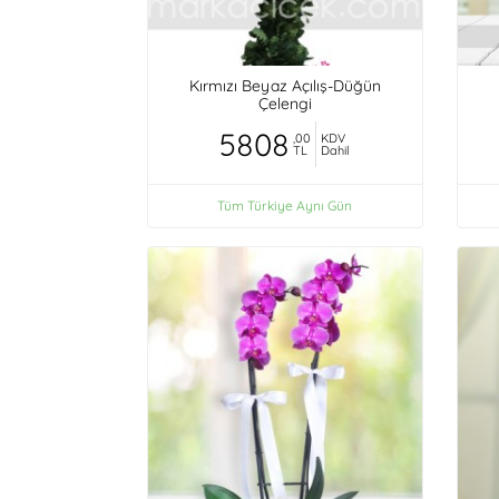
Kırmızı Beyaz Açılış-Düğün
Çelengi
5808
,00
KDV
TL
Dahil
Tüm Türkiye Aynı Gün