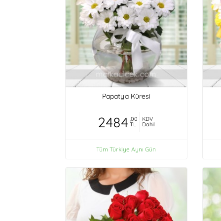
Papatya Küresi
2484
,00
KDV
TL
Dahil
Tüm Türkiye Aynı Gün