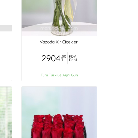
i
Vazoda Kır Çiçekleri
2904
,00
KDV
TL
Dahil
Tüm Türkiye Aynı Gün