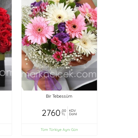
Bir Tebessüm
2760
,00
KDV
TL
Dahil
Tüm Türkiye Aynı Gün