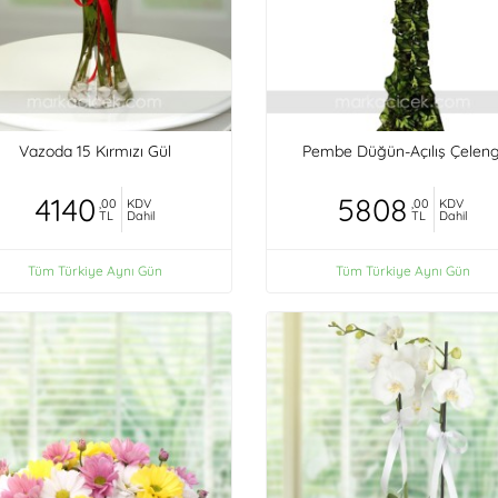
Vazoda 15 Kırmızı Gül
Pembe Düğün-Açılış Çeleng
4140
5808
,00
KDV
,00
KDV
TL
Dahil
TL
Dahil
Tüm Türkiye Aynı Gün
Tüm Türkiye Aynı Gün