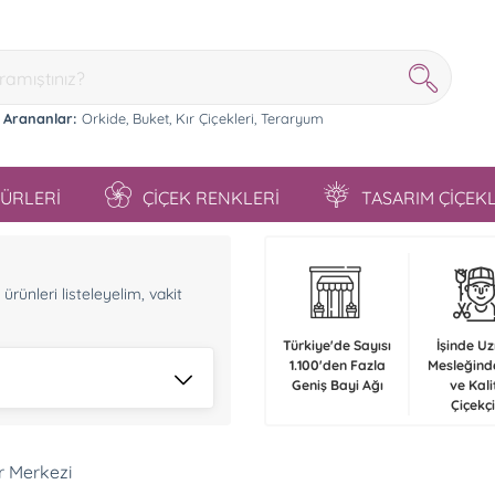
 Arananlar:
Orkide,
Buket,
Kır Çiçekleri,
Teraryum
TÜRLERİ
ÇİÇEK RENKLERİ
TASARIM ÇİÇEK
n
rünleri listeleyelim, vakit
Türkiye'de Sayısı
İşinde U
1.100'den Fazla
Mesleğind
Geniş Bayi Ağı
ve Kali
Çiçekçi
r Merkezi