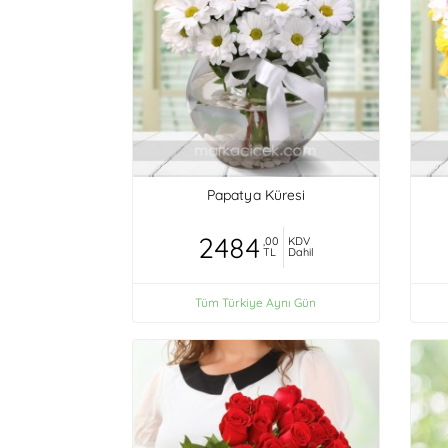
Papatya Küresi
2484
,00
KDV
TL
Dahil
Tüm Türkiye Aynı Gün