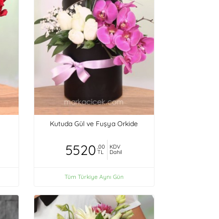
Kutuda Gül ve Fuşya Orkide
5520
,00
KDV
TL
Dahil
Tüm Türkiye Aynı Gün