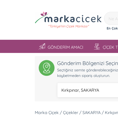
"Türkiye'nin Çiçek Markası"
En Çok
GÖNDERİM AMACI
ÇİÇEK 
Gönderim Bölgenizi Seçi
Seçtiğiniz semte gönderebileceğiniz ü
kaybetmeden sipariş oluşturun.
Kırkpınar, SAKARYA
Marka Çiçek / Çiçekler / SAKARYA / Kırkpı