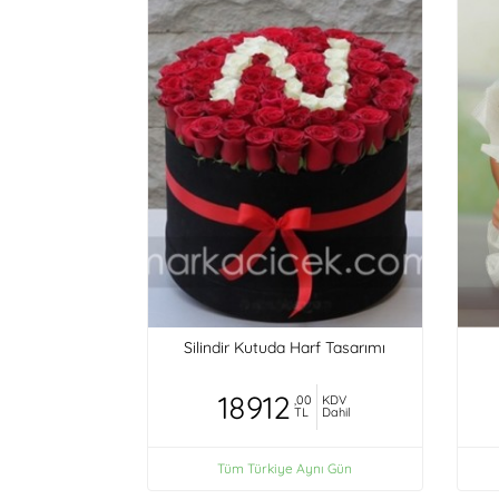
Silindir Kutuda Harf Tasarımı
18912
,00
KDV
TL
Dahil
Tüm Türkiye Aynı Gün