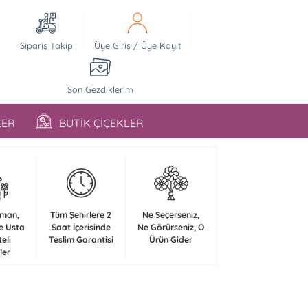
Sipariş Takip
Üye Giriş
/
Üye Kayıt
Son Gezdiklerim
LER
BUTİK ÇİÇEKLER
zman,
Tüm Şehirlere 2
Ne Seçerseniz,
e Usta
Saat İçerisinde
Ne Görürseniz, O
teli
Teslim Garantisi
Ürün Gider
ler