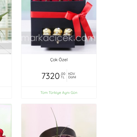
Çok Özel
7320
,00
KDV
TL
Dahil
Tüm Türkiye Aynı Gün