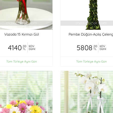
Vazoda 15 Kırmızı Gül
Pembe Düğün-Açılış Çeleng
4140
5808
,00
KDV
,00
KDV
TL
Dahil
TL
Dahil
Tüm Türkiye Aynı Gün
Tüm Türkiye Aynı Gün