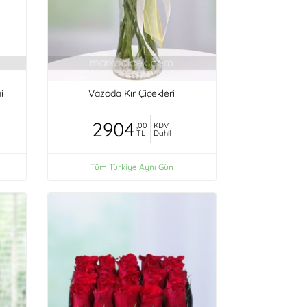
i
Vazoda Kır Çiçekleri
2904
,00
KDV
TL
Dahil
Tüm Türkiye Aynı Gün