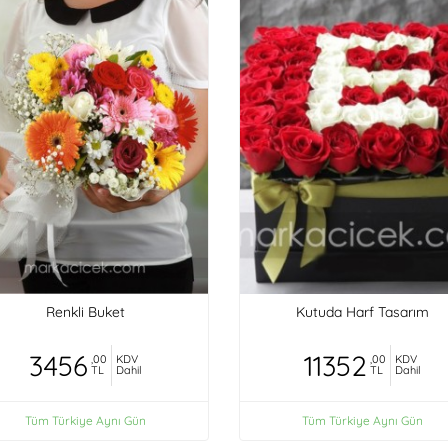
Renkli Buket
Kutuda Harf Tasarım
3456
11352
,00
KDV
,00
KDV
TL
Dahil
TL
Dahil
Tüm Türkiye Aynı Gün
Tüm Türkiye Aynı Gün