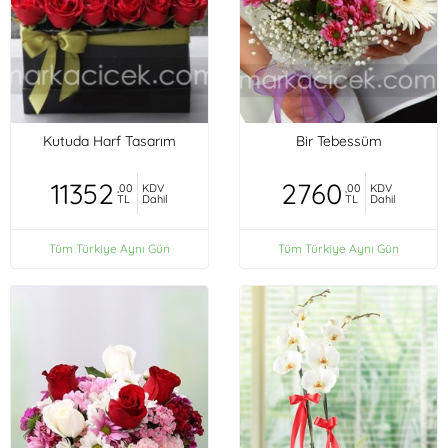
Kutuda Harf Tasarım
Bir Tebessüm
11352
2760
,00
KDV
,00
KDV
TL
Dahil
TL
Dahil
Tüm Türkiye Aynı Gün
Tüm Türkiye Aynı Gün