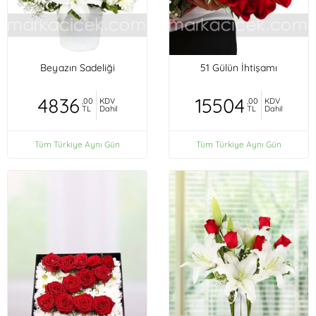
Beyazın Sadeliği
51 Gülün İhtişamı
4836
15504
,00
KDV
,00
KDV
TL
Dahil
TL
Dahil
Tüm Türkiye Aynı Gün
Tüm Türkiye Aynı Gün