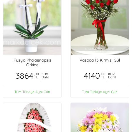
Fuşya Phalaenopsis
Vazoda 15 Kırmızı Gül
Orkide
3864
4140
,00
KDV
,00
KDV
TL
Dahil
TL
Dahil
Tüm Türkiye Aynı Gün
Tüm Türkiye Aynı Gün