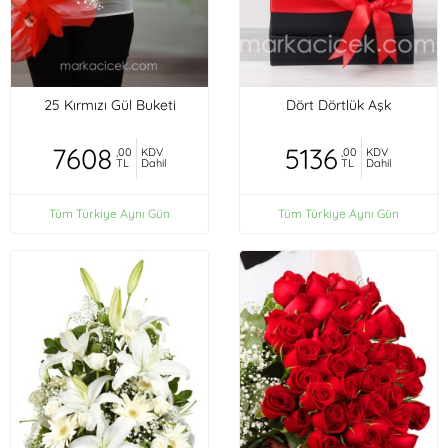
25 Kırmızı Gül Buketi
Dört Dörtlük Aşk
7608
5136
,00
KDV
,00
KDV
TL
Dahil
TL
Dahil
Tüm Türkiye Aynı Gün
Tüm Türkiye Aynı Gün