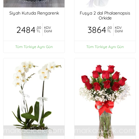
Siyah Kutuda Rengarenk
Fuşya 2 dal Phalaenopsis
Orkide
2484
3864
,00
KDV
,00
KDV
TL
Dahil
TL
Dahil
Tüm Türkiye Aynı Gün
Tüm Türkiye Aynı Gün