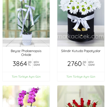
Beyaz Phalaenopsis
Silindir Kutuda Papatyalar
Orkide
3864
2760
,00
KDV
,00
KDV
TL
Dahil
TL
Dahil
Tüm Türkiye Aynı Gün
Tüm Türkiye Aynı Gün