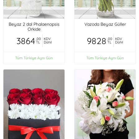
Beyaz 2 dal Phalaenopsis
Vazoda Beyaz Güller
Orkide
3864
9828
,00
KDV
,00
KDV
TL
Dahil
TL
Dahil
Tüm Türkiye Aynı Gün
Tüm Türkiye Aynı Gün