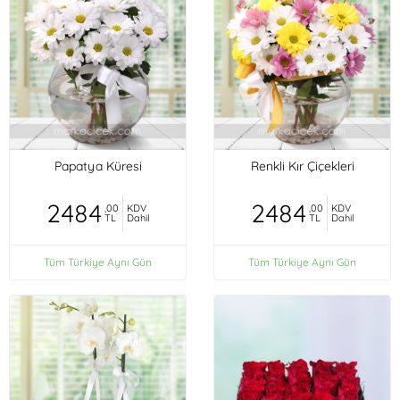
Papatya Küresi
Renkli Kır Çiçekleri
2484
2484
,00
KDV
,00
KDV
TL
Dahil
TL
Dahil
Tüm Türkiye Aynı Gün
Tüm Türkiye Aynı Gün