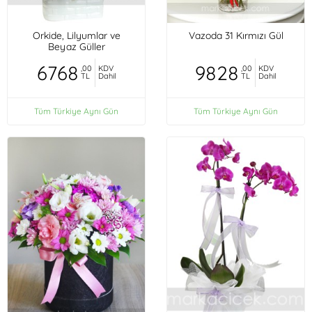
Orkide, Lilyumlar ve
Vazoda 31 Kırmızı Gül
Beyaz Güller
6768
9828
,00
KDV
,00
KDV
TL
Dahil
TL
Dahil
Tüm Türkiye Aynı Gün
Tüm Türkiye Aynı Gün