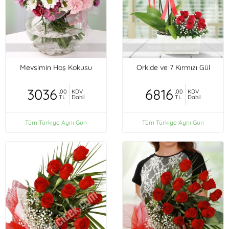
Mevsimin Hoş Kokusu
Orkide ve 7 Kırmızı Gül
3036
6816
,00
KDV
,00
KDV
TL
Dahil
TL
Dahil
Tüm Türkiye Aynı Gün
Tüm Türkiye Aynı Gün