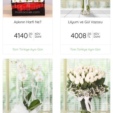
Aşkının Harfi Ne?
Lilyum ve Gül Vazosu
4140
4008
,00
KDV
,00
KDV
TL
Dahil
TL
Dahil
Tüm Türkiye Aynı Gün
Tüm Türkiye Aynı Gün