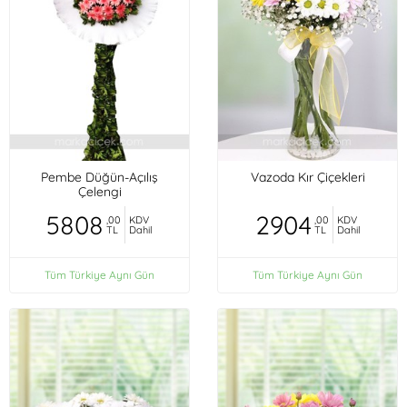
Pembe Düğün-Açılış
Vazoda Kır Çiçekleri
Çelengi
5808
2904
,00
KDV
,00
KDV
TL
Dahil
TL
Dahil
Tüm Türkiye Aynı Gün
Tüm Türkiye Aynı Gün