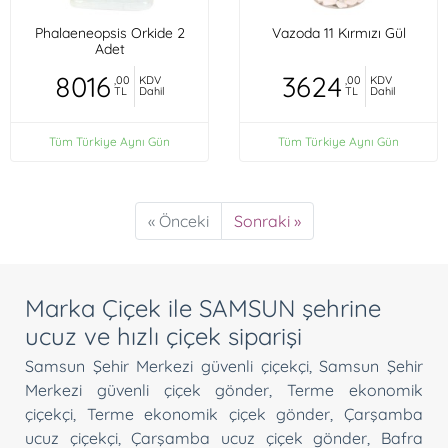
Phalaeneopsis Orkide 2
Vazoda 11 Kırmızı Gül
Adet
8016
3624
,00
KDV
,00
KDV
TL
Dahil
TL
Dahil
Tüm Türkiye Aynı Gün
Tüm Türkiye Aynı Gün
« Önceki
Sonraki »
Marka Çiçek ile SAMSUN şehrine
ucuz ve hızlı çiçek siparişi
Samsun Şehir Merkezi güvenli çiçekçi
,
Samsun Şehir
Merkezi güvenli çiçek gönder
,
Terme ekonomik
çiçekçi
,
Terme ekonomik çiçek gönder
,
Çarşamba
ucuz çiçekçi
,
Çarşamba ucuz çiçek gönder
,
Bafra