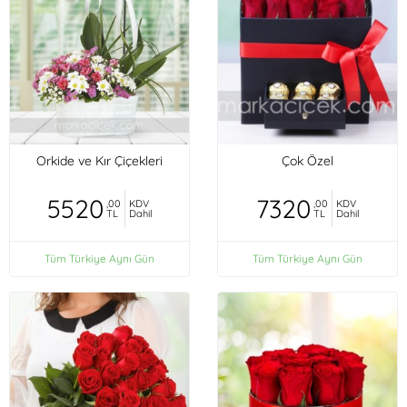
Orkide ve Kır Çiçekleri
Çok Özel
5520
7320
,00
KDV
,00
KDV
TL
Dahil
TL
Dahil
Tüm Türkiye Aynı Gün
Tüm Türkiye Aynı Gün