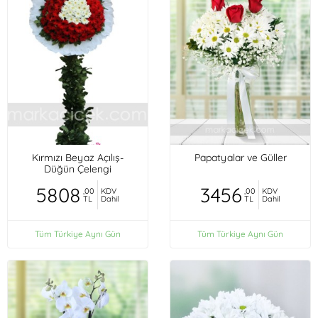
Kırmızı Beyaz Açılış-
Papatyalar ve Güller
Düğün Çelengi
5808
3456
,00
KDV
,00
KDV
TL
Dahil
TL
Dahil
Tüm Türkiye Aynı Gün
Tüm Türkiye Aynı Gün