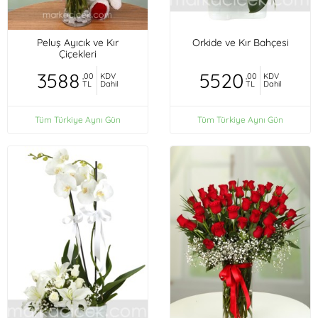
Peluş Ayıcık ve Kır
Orkide ve Kır Bahçesi
Çiçekleri
3588
5520
,00
KDV
,00
KDV
TL
Dahil
TL
Dahil
Tüm Türkiye Aynı Gün
Tüm Türkiye Aynı Gün