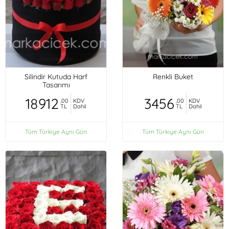
Silindir Kutuda Harf
Renkli Buket
Tasarımı
18912
3456
,00
KDV
,00
KDV
TL
Dahil
TL
Dahil
Tüm Türkiye Aynı Gün
Tüm Türkiye Aynı Gün