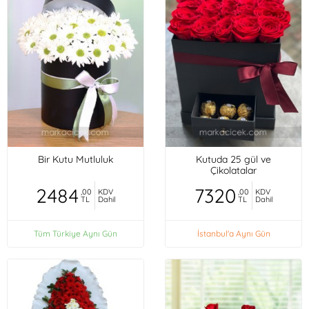
Bir Kutu Mutluluk
Kutuda 25 gül ve
Çikolatalar
2484
7320
,00
KDV
,00
KDV
TL
Dahil
TL
Dahil
Tüm Türkiye Aynı Gün
İstanbul'a Aynı Gün