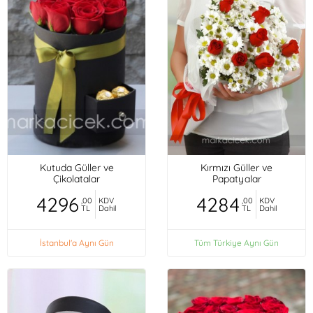
Kutuda Güller ve
Kırmızı Güller ve
Çikolatalar
Papatyalar
4296
4284
,00
KDV
,00
KDV
TL
Dahil
TL
Dahil
İstanbul'a Aynı Gün
Tüm Türkiye Aynı Gün