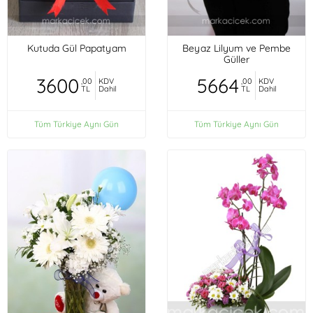
Kutuda Gül Papatyam
Beyaz Lilyum ve Pembe
Güller
3600
5664
,00
KDV
,00
KDV
TL
Dahil
TL
Dahil
Tüm Türkiye Aynı Gün
Tüm Türkiye Aynı Gün