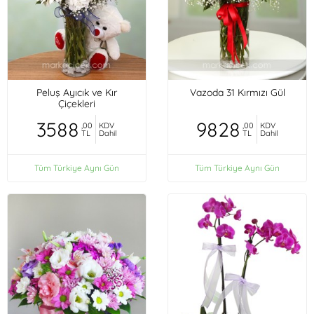
Peluş Ayıcık ve Kır
Vazoda 31 Kırmızı Gül
Çiçekleri
3588
9828
,00
KDV
,00
KDV
TL
Dahil
TL
Dahil
Tüm Türkiye Aynı Gün
Tüm Türkiye Aynı Gün