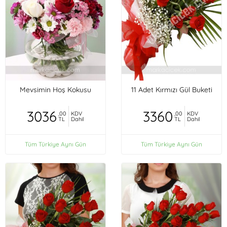
Mevsimin Hoş Kokusu
11 Adet Kırmızı Gül Buketi
3036
3360
,00
KDV
,00
KDV
TL
Dahil
TL
Dahil
Tüm Türkiye Aynı Gün
Tüm Türkiye Aynı Gün