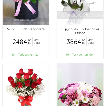
Siyah Kutuda Rengarenk
Fuşya 2 dal Phalaenopsis
Orkide
2484
3864
,00
KDV
,00
KDV
TL
Dahil
TL
Dahil
Tüm Türkiye Aynı Gün
Tüm Türkiye Aynı Gün