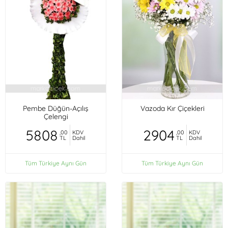
Pembe Düğün-Açılış
Vazoda Kır Çiçekleri
Çelengi
5808
2904
,00
KDV
,00
KDV
TL
Dahil
TL
Dahil
Tüm Türkiye Aynı Gün
Tüm Türkiye Aynı Gün