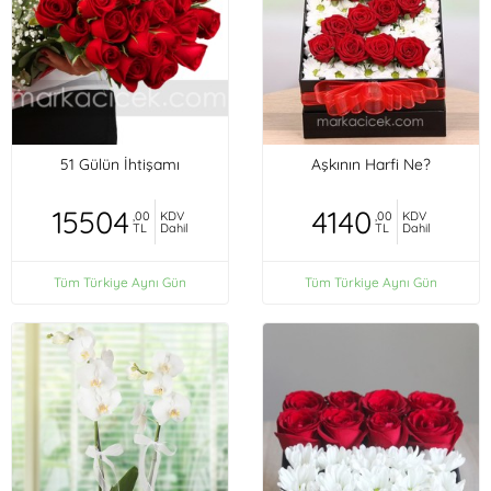
51 Gülün İhtişamı
Aşkının Harfi Ne?
15504
4140
,00
KDV
,00
KDV
TL
Dahil
TL
Dahil
Tüm Türkiye Aynı Gün
Tüm Türkiye Aynı Gün