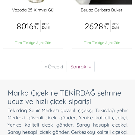
Vazoda 25 Kırmızı Gül
Beyaz Gerbera Buketi
8016
2628
,00
KDV
,00
KDV
TL
Dahil
TL
Dahil
Tüm Türkiye Aynı Gün
Tüm Türkiye Aynı Gün
« Önceki
Sonraki »
Marka Çiçek ile TEKİRDAĞ şehrine
ucuz ve hızlı çiçek siparişi
Tekirdağ Şehir Merkezi güvenli çiçekçi
,
Tekirdağ Şehir
Merkezi güvenli çiçek gönder
,
Yenice kaliteli çiçekçi
,
Yenice kaliteli çiçek gönder
,
Saray hesaplı çiçekçi
,
Saray hesaplı çiçek gönder
,
Çerkezköy kaliteli çiçekçi
,