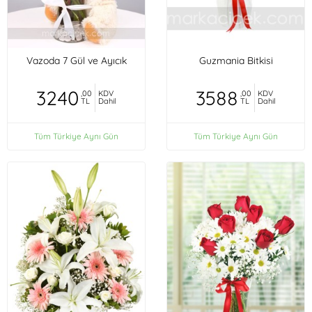
Vazoda 7 Gül ve Ayıcık
Guzmania Bitkisi
3240
3588
,00
KDV
,00
KDV
TL
Dahil
TL
Dahil
Tüm Türkiye Aynı Gün
Tüm Türkiye Aynı Gün