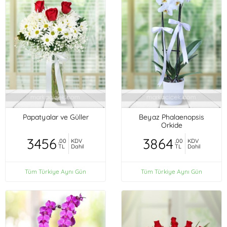
Papatyalar ve Güller
Beyaz Phalaenopsis
Orkide
3456
3864
,00
KDV
,00
KDV
TL
Dahil
TL
Dahil
Tüm Türkiye Aynı Gün
Tüm Türkiye Aynı Gün