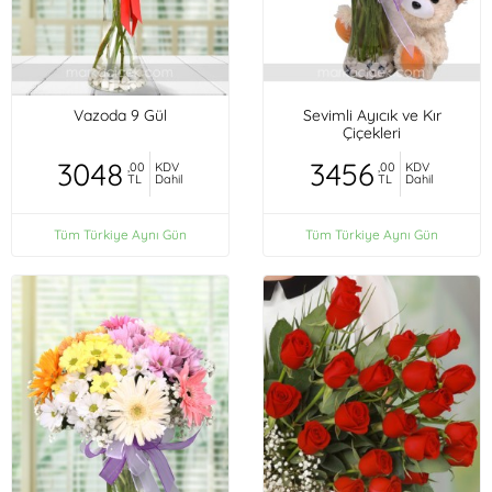
Vazoda 9 Gül
Sevimli Ayıcık ve Kır
Çiçekleri
3048
3456
,00
KDV
,00
KDV
TL
Dahil
TL
Dahil
Tüm Türkiye Aynı Gün
Tüm Türkiye Aynı Gün