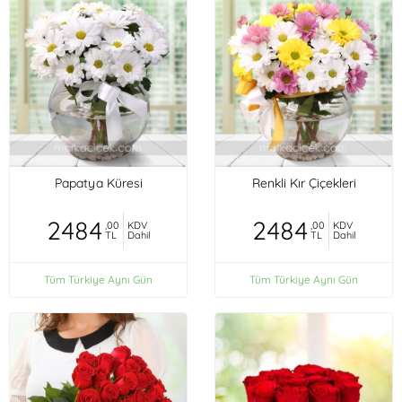
Papatya Küresi
Renkli Kır Çiçekleri
2484
2484
,00
KDV
,00
KDV
TL
Dahil
TL
Dahil
Tüm Türkiye Aynı Gün
Tüm Türkiye Aynı Gün