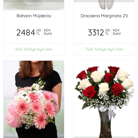
Baharın Müjdecisi
Dracaena Marginata 2'li
2484
3312
,00
KDV
,00
KDV
TL
Dahil
TL
Dahil
Tüm Türkiye Aynı Gün
Tüm Türkiye Aynı Gün