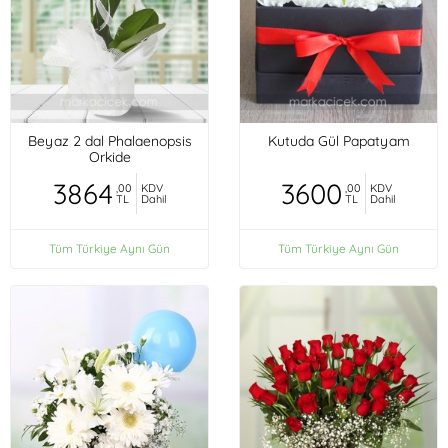
Beyaz 2 dal Phalaenopsis
Kutuda Gül Papatyam
Orkide
3864
3600
,00
KDV
,00
KDV
TL
Dahil
TL
Dahil
Tüm Türkiye Aynı Gün
Tüm Türkiye Aynı Gün