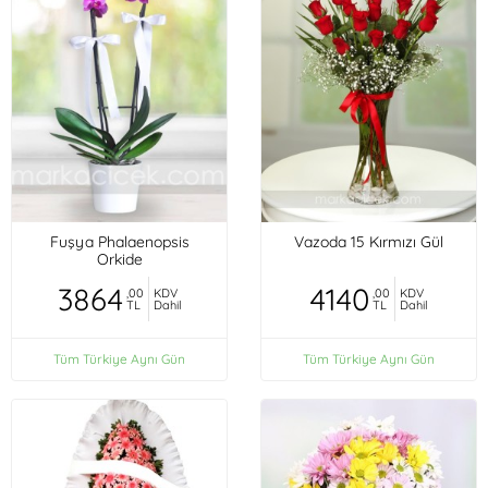
Fuşya Phalaenopsis
Vazoda 15 Kırmızı Gül
Orkide
3864
4140
,00
KDV
,00
KDV
TL
Dahil
TL
Dahil
Tüm Türkiye Aynı Gün
Tüm Türkiye Aynı Gün