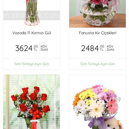
Vazoda 11 Kırmızı Gül
Fanusta Kır Çiçekleri
3624
2484
,00
KDV
,00
KDV
TL
Dahil
TL
Dahil
Tüm Türkiye Aynı Gün
Tüm Türkiye Aynı Gün