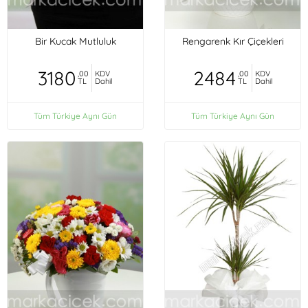
Bir Kucak Mutluluk
Rengarenk Kır Çiçekleri
3180
2484
,00
KDV
,00
KDV
TL
Dahil
TL
Dahil
Tüm Türkiye Aynı Gün
Tüm Türkiye Aynı Gün