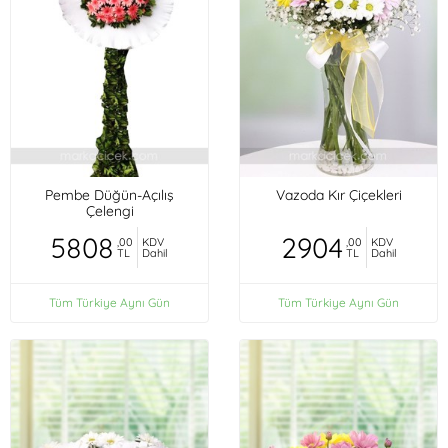
Pembe Düğün-Açılış
Vazoda Kır Çiçekleri
Çelengi
5808
2904
,00
KDV
,00
KDV
TL
Dahil
TL
Dahil
Tüm Türkiye Aynı Gün
Tüm Türkiye Aynı Gün