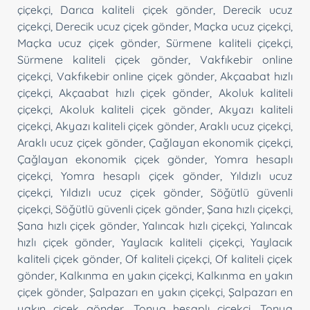
çiçekçi
,
Darıca kaliteli çiçek gönder
,
Derecik ucuz
çiçekçi
,
Derecik ucuz çiçek gönder
,
Maçka ucuz çiçekçi
,
Maçka ucuz çiçek gönder
,
Sürmene kaliteli çiçekçi
,
Sürmene kaliteli çiçek gönder
,
Vakfıkebir online
çiçekçi
,
Vakfıkebir online çiçek gönder
,
Akçaabat hızlı
çiçekçi
,
Akçaabat hızlı çiçek gönder
,
Akoluk kaliteli
çiçekçi
,
Akoluk kaliteli çiçek gönder
,
Akyazı kaliteli
çiçekçi
,
Akyazı kaliteli çiçek gönder
,
Araklı ucuz çiçekçi
,
Araklı ucuz çiçek gönder
,
Çağlayan ekonomik çiçekçi
,
Çağlayan ekonomik çiçek gönder
,
Yomra hesaplı
çiçekçi
,
Yomra hesaplı çiçek gönder
,
Yıldızlı ucuz
çiçekçi
,
Yıldızlı ucuz çiçek gönder
,
Söğütlü güvenli
çiçekçi
,
Söğütlü güvenli çiçek gönder
,
Şana hızlı çiçekçi
,
Şana hızlı çiçek gönder
,
Yalıncak hızlı çiçekçi
,
Yalıncak
hızlı çiçek gönder
,
Yaylacık kaliteli çiçekçi
,
Yaylacık
kaliteli çiçek gönder
,
Of kaliteli çiçekçi
,
Of kaliteli çiçek
gönder
,
Kalkınma en yakın çiçekçi
,
Kalkınma en yakın
çiçek gönder
,
Şalpazarı en yakın çiçekçi
,
Şalpazarı en
yakın çiçek gönder
,
Tonya hesaplı çiçekçi
,
Tonya