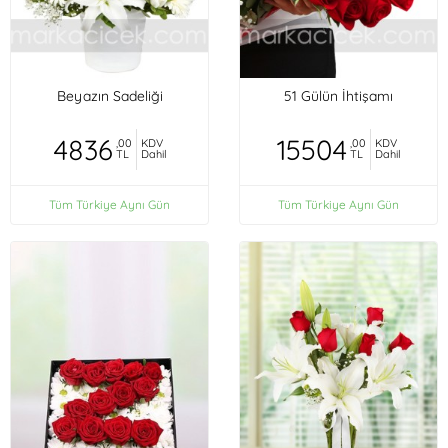
Beyazın Sadeliği
51 Gülün İhtişamı
4836
15504
,00
KDV
,00
KDV
TL
Dahil
TL
Dahil
Tüm Türkiye Aynı Gün
Tüm Türkiye Aynı Gün