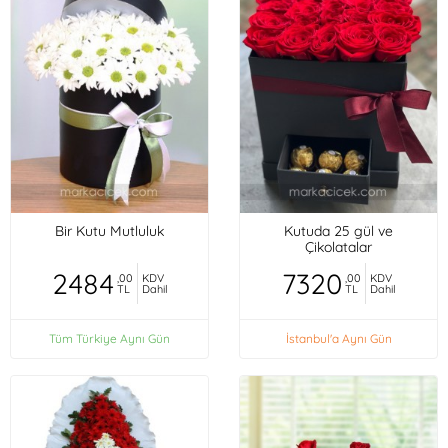
Bir Kutu Mutluluk
Kutuda 25 gül ve
Çikolatalar
2484
7320
,00
KDV
,00
KDV
TL
Dahil
TL
Dahil
Tüm Türkiye Aynı Gün
İstanbul'a Aynı Gün