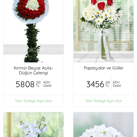
Kırmızı Beyaz Açılış-
Papatyalar ve Güller
Düğün Çelengi
5808
3456
,00
KDV
,00
KDV
TL
Dahil
TL
Dahil
Tüm Türkiye Aynı Gün
Tüm Türkiye Aynı Gün