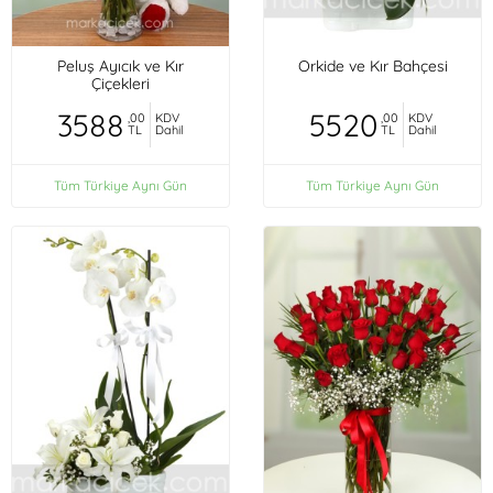
Peluş Ayıcık ve Kır
Orkide ve Kır Bahçesi
Çiçekleri
3588
5520
,00
KDV
,00
KDV
TL
Dahil
TL
Dahil
Tüm Türkiye Aynı Gün
Tüm Türkiye Aynı Gün