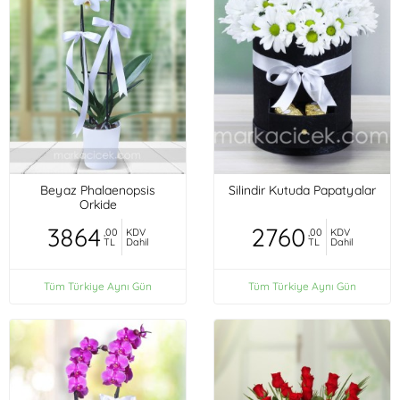
Beyaz Phalaenopsis
Silindir Kutuda Papatyalar
Orkide
3864
2760
,00
KDV
,00
KDV
TL
Dahil
TL
Dahil
Tüm Türkiye Aynı Gün
Tüm Türkiye Aynı Gün