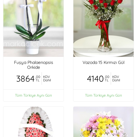
Fuşya Phalaenopsis
Vazoda 15 Kırmızı Gül
Orkide
3864
4140
,00
KDV
,00
KDV
TL
Dahil
TL
Dahil
Tüm Türkiye Aynı Gün
Tüm Türkiye Aynı Gün