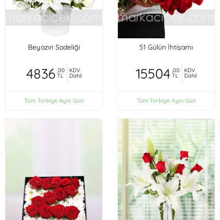
Beyazın Sadeliği
51 Gülün İhtişamı
4836
15504
,00
KDV
,00
KDV
TL
Dahil
TL
Dahil
Tüm Türkiye Aynı Gün
Tüm Türkiye Aynı Gün