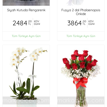
Siyah Kutuda Rengarenk
Fuşya 2 dal Phalaenopsis
Orkide
2484
3864
,00
KDV
,00
KDV
TL
Dahil
TL
Dahil
Tüm Türkiye Aynı Gün
Tüm Türkiye Aynı Gün