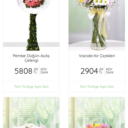
Pembe Düğün-Açılış
Vazoda Kır Çiçekleri
Çelengi
5808
2904
,00
KDV
,00
KDV
TL
Dahil
TL
Dahil
Tüm Türkiye Aynı Gün
Tüm Türkiye Aynı Gün