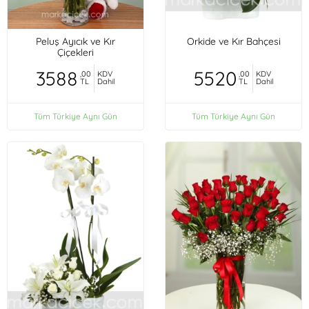
Peluş Ayıcık ve Kır
Orkide ve Kır Bahçesi
Çiçekleri
3588
5520
,00
KDV
,00
KDV
TL
Dahil
TL
Dahil
Tüm Türkiye Aynı Gün
Tüm Türkiye Aynı Gün