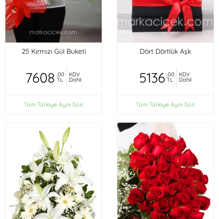
25 Kırmızı Gül Buketi
Dört Dörtlük Aşk
7608
5136
,00
KDV
,00
KDV
TL
Dahil
TL
Dahil
Tüm Türkiye Aynı Gün
Tüm Türkiye Aynı Gün