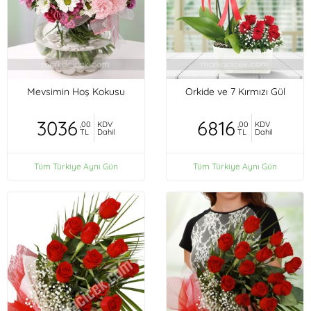
Mevsimin Hoş Kokusu
Orkide ve 7 Kırmızı Gül
3036
6816
,00
KDV
,00
KDV
TL
Dahil
TL
Dahil
Tüm Türkiye Aynı Gün
Tüm Türkiye Aynı Gün