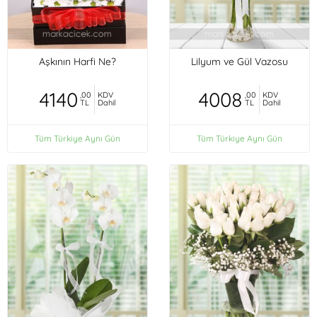
Aşkının Harfi Ne?
Lilyum ve Gül Vazosu
4140
4008
,00
KDV
,00
KDV
TL
Dahil
TL
Dahil
Tüm Türkiye Aynı Gün
Tüm Türkiye Aynı Gün