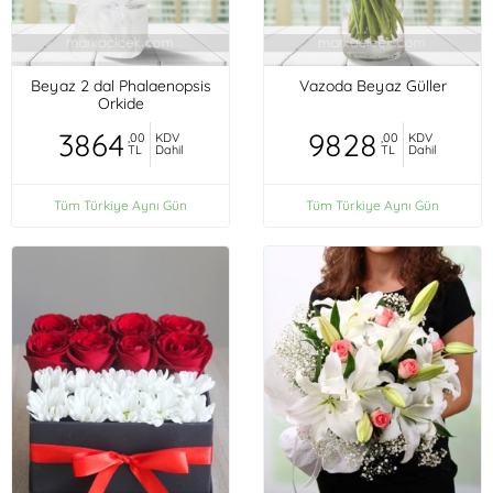
Beyaz 2 dal Phalaenopsis
Vazoda Beyaz Güller
Orkide
3864
9828
,00
KDV
,00
KDV
TL
Dahil
TL
Dahil
Tüm Türkiye Aynı Gün
Tüm Türkiye Aynı Gün