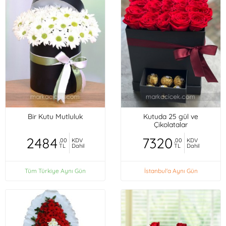
Bir Kutu Mutluluk
Kutuda 25 gül ve
Çikolatalar
2484
7320
,00
KDV
,00
KDV
TL
Dahil
TL
Dahil
Tüm Türkiye Aynı Gün
İstanbul'a Aynı Gün