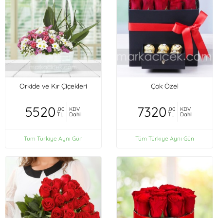
Orkide ve Kır Çiçekleri
Çok Özel
5520
7320
,00
KDV
,00
KDV
TL
Dahil
TL
Dahil
Tüm Türkiye Aynı Gün
Tüm Türkiye Aynı Gün