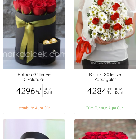
Kutuda Güller ve
Kırmızı Güller ve
Çikolatalar
Papatyalar
4296
4284
,00
KDV
,00
KDV
TL
Dahil
TL
Dahil
İstanbul'a Aynı Gün
Tüm Türkiye Aynı Gün