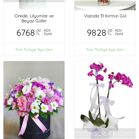
Orkide, Lilyumlar ve
Vazoda 31 Kırmızı Gül
Beyaz Güller
6768
9828
,00
KDV
,00
KDV
TL
Dahil
TL
Dahil
Tüm Türkiye Aynı Gün
Tüm Türkiye Aynı Gün