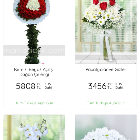
Kırmızı Beyaz Açılış-
Papatyalar ve Güller
Düğün Çelengi
5808
3456
,00
KDV
,00
KDV
TL
Dahil
TL
Dahil
Tüm Türkiye Aynı Gün
Tüm Türkiye Aynı Gün