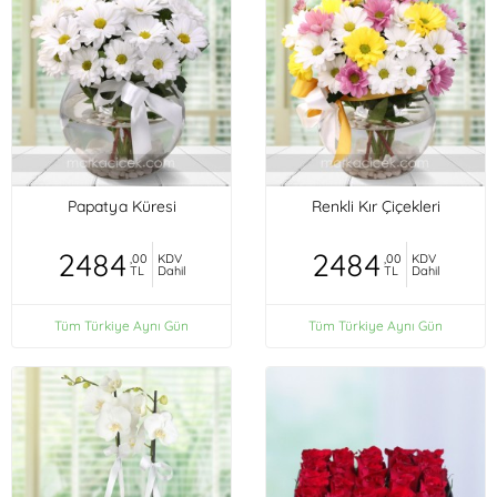
Papatya Küresi
Renkli Kır Çiçekleri
2484
2484
,00
KDV
,00
KDV
TL
Dahil
TL
Dahil
Tüm Türkiye Aynı Gün
Tüm Türkiye Aynı Gün