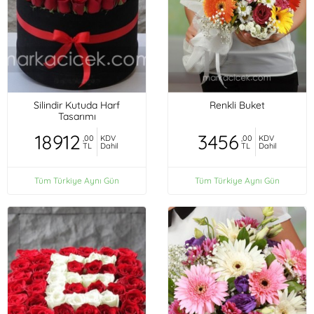
Silindir Kutuda Harf
Renkli Buket
Tasarımı
18912
3456
,00
KDV
,00
KDV
TL
Dahil
TL
Dahil
Tüm Türkiye Aynı Gün
Tüm Türkiye Aynı Gün