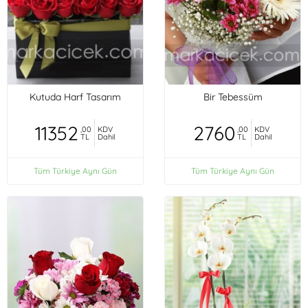
Kutuda Harf Tasarım
Bir Tebessüm
11352
2760
,00
KDV
,00
KDV
TL
Dahil
TL
Dahil
Tüm Türkiye Aynı Gün
Tüm Türkiye Aynı Gün