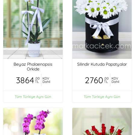
Beyaz Phalaenopsis
Silindir Kutuda Papatyalar
Orkide
3864
2760
,00
KDV
,00
KDV
TL
Dahil
TL
Dahil
Tüm Türkiye Aynı Gün
Tüm Türkiye Aynı Gün