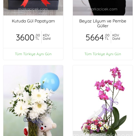
Kutuda Gül Papatyam
Beyaz Lilyum ve Pembe
Güller
3600
5664
,00
KDV
,00
KDV
TL
Dahil
TL
Dahil
Tüm Türkiye Aynı Gün
Tüm Türkiye Aynı Gün