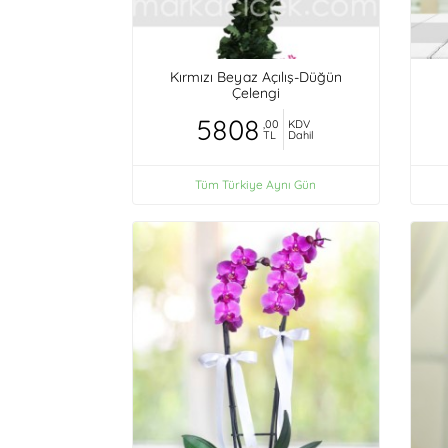
Kırmızı Beyaz Açılış-Düğün
Çelengi
5808
,00
KDV
TL
Dahil
Tüm Türkiye Aynı Gün