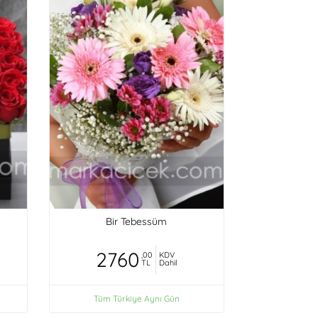
Bir Tebessüm
2760
,00
KDV
TL
Dahil
Tüm Türkiye Aynı Gün