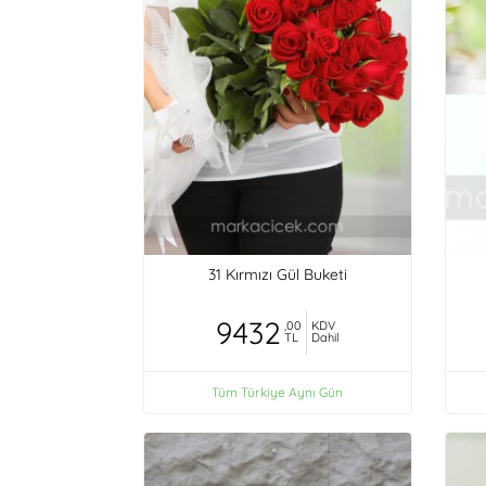
31 Kırmızı Gül Buketi
9432
,00
KDV
TL
Dahil
Tüm Türkiye Aynı Gün