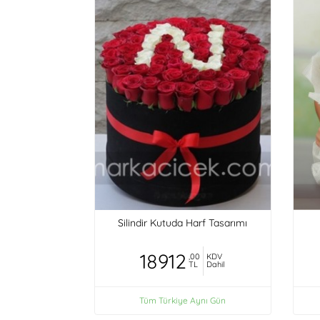
Silindir Kutuda Harf Tasarımı
18912
,00
KDV
TL
Dahil
Tüm Türkiye Aynı Gün