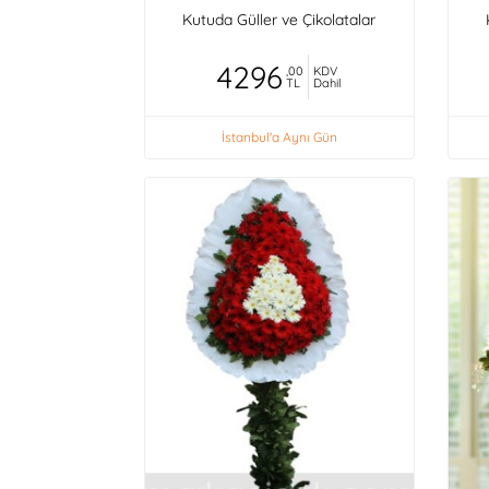
Kutuda Güller ve Çikolatalar
4296
,00
KDV
TL
Dahil
İstanbul'a Aynı Gün