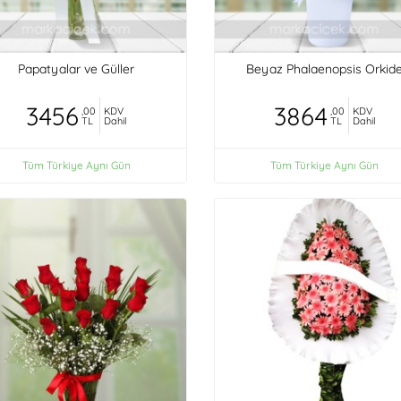
Papatyalar ve Güller
Beyaz Phalaenopsis Orkid
3456
3864
,00
KDV
,00
KDV
TL
Dahil
TL
Dahil
Tüm Türkiye Aynı Gün
Tüm Türkiye Aynı Gün