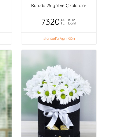
Kutuda 25 gül ve Çikolatalar
7320
,00
KDV
TL
Dahil
İstanbul'a Aynı Gün