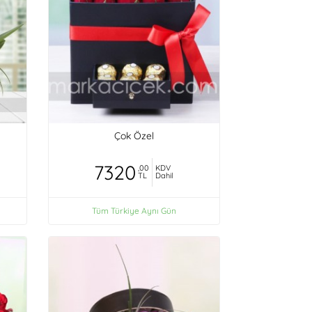
Çok Özel
7320
,00
KDV
TL
Dahil
Tüm Türkiye Aynı Gün