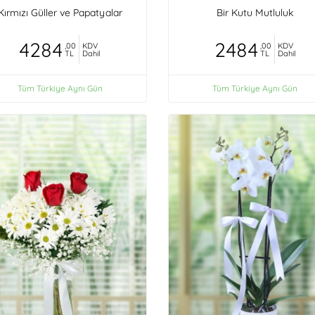
Kırmızı Güller ve Papatyalar
Bir Kutu Mutluluk
4284
2484
,00
KDV
,00
KDV
TL
Dahil
TL
Dahil
Tüm Türkiye Aynı Gün
Tüm Türkiye Aynı Gün