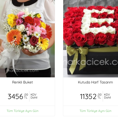
Renkli Buket
Kutuda Harf Tasarım
3456
11352
,00
KDV
,00
KDV
TL
Dahil
TL
Dahil
Tüm Türkiye Aynı Gün
Tüm Türkiye Aynı Gün