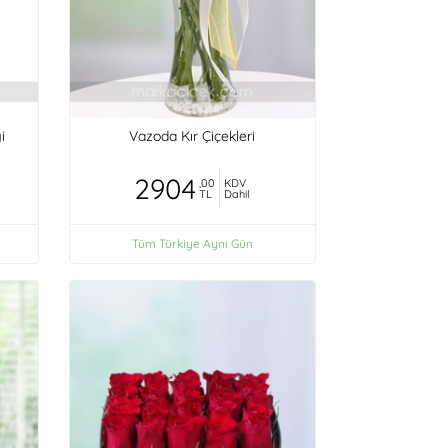
i
Vazoda Kır Çiçekleri
2904
,00
KDV
TL
Dahil
Tüm Türkiye Aynı Gün