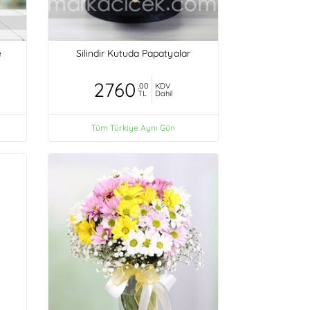
e
Silindir Kutuda Papatyalar
2760
,00
KDV
TL
Dahil
Tüm Türkiye Aynı Gün