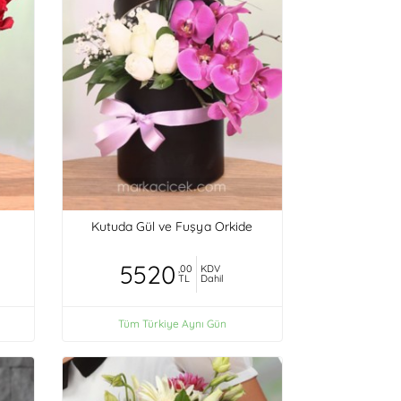
Kutuda Gül ve Fuşya Orkide
5520
,00
KDV
TL
Dahil
Tüm Türkiye Aynı Gün