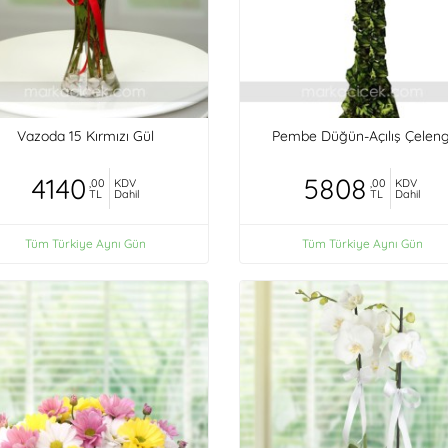
Vazoda 15 Kırmızı Gül
Pembe Düğün-Açılış Çeleng
4140
5808
,00
KDV
,00
KDV
TL
Dahil
TL
Dahil
Tüm Türkiye Aynı Gün
Tüm Türkiye Aynı Gün