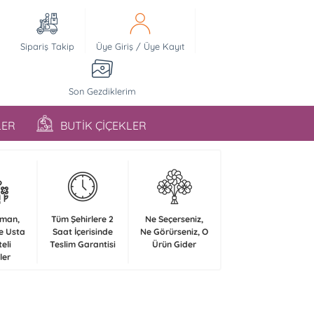
Sipariş Takip
Üye Giriş
/
Üye Kayıt
Son Gezdiklerim
LER
BUTİK ÇİÇEKLER
zman,
Tüm Şehirlere 2
Ne Seçerseniz,
e Usta
Saat İçerisinde
Ne Görürseniz, O
teli
Teslim Garantisi
Ürün Gider
ler