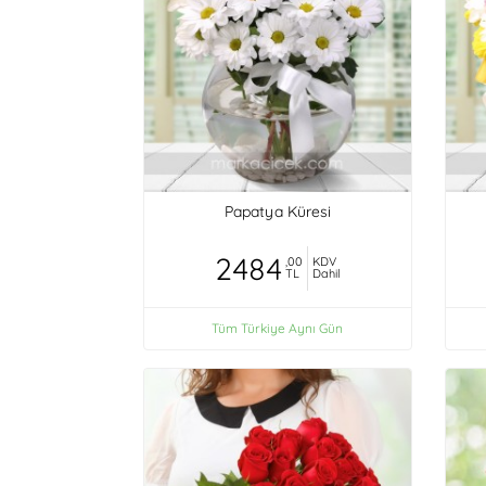
Papatya Küresi
2484
,00
KDV
TL
Dahil
Tüm Türkiye Aynı Gün