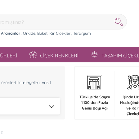
 Arananlar:
Orkide,
Buket,
Kır Çiçekleri,
Teraryum
TÜRLERİ
ÇİÇEK RENKLERİ
TASARIM ÇİÇEK
n
rünleri listeleyelim, vakit
Türkiye'de Sayısı
İşinde U
1.100'den Fazla
Mesleğind
Geniş Bayi Ağı
ve Kali
Çiçekçi
lül