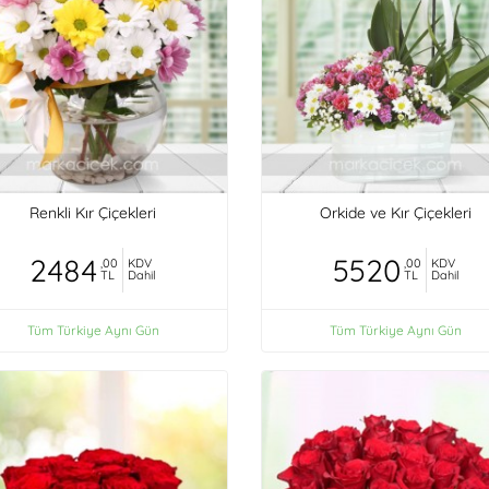
Renkli Kır Çiçekleri
Orkide ve Kır Çiçekleri
2484
5520
,00
KDV
,00
KDV
TL
Dahil
TL
Dahil
Tüm Türkiye Aynı Gün
Tüm Türkiye Aynı Gün