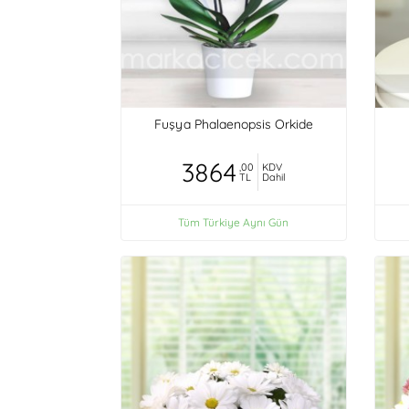
Fuşya Phalaenopsis Orkide
3864
,00
KDV
TL
Dahil
Tüm Türkiye Aynı Gün