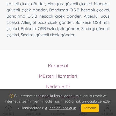
kaliteli çiçek gönder
,
Manyas güvenli çiçekçi
,
Manyas
güvenli çiçek gönder
,
Bandırma O.S.B hesaplı çiçekçi
,
Bandırma O.S.B hesaplı çiçek gönder
,
Altıeylül ucuz
çiçekçi
,
Altıeylül ucuz çiçek gönder
,
Balıkesir OSB hızlı
çiçekçi
,
Balıkesir OSB hızlı çiçek gönder
,
Sındırgı güvenli
çiçekçi
,
Sındırgı güvenli çiçek gönder
,
Kurumsal
Hakkımızda
Müşteri Hizmetleri
Ödeme Metodları
Müşteri Hizmetleri
Memnuniyet Garantisi
Neden Biz?
İptal ve İade Koşulları
Kurumsal Müşteri Olun
ISO9001 Güvencesi
Sipariş Takip
Bu internet sitesinde, kullanıcı deneyimini geliştirmek ve
Gizlilik ve Güvenlik
Vazo Ömrü Garantisi
internet sitesinin verimli çalışmasını sağlamak amacıyla çerezler
Gizlilik ve Güvenlik
Detaylı Ürün Bilgisi
kullanılmaktadır.
Ayrıntıları inceleyin
Tamam
Hizmet Sözleşmesi
Teslimat Bilgisi
Anasayfa
Sipariş Takip
Favorilerim
Destek
Hesabım