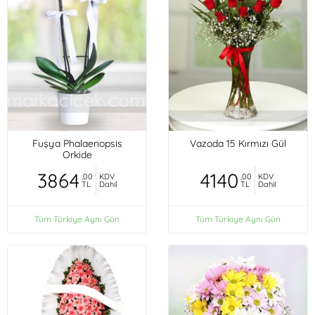
Fuşya Phalaenopsis
Vazoda 15 Kırmızı Gül
Orkide
3864
4140
,00
KDV
,00
KDV
TL
Dahil
TL
Dahil
Tüm Türkiye Aynı Gün
Tüm Türkiye Aynı Gün