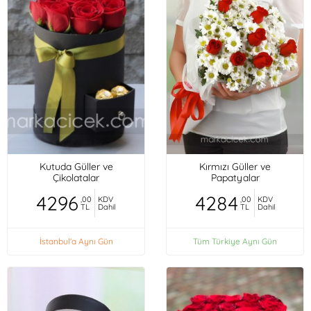
Kutuda Güller ve
Kırmızı Güller ve
Çikolatalar
Papatyalar
4296
4284
,00
KDV
,00
KDV
TL
Dahil
TL
Dahil
İstanbul'a Aynı Gün
Tüm Türkiye Aynı Gün