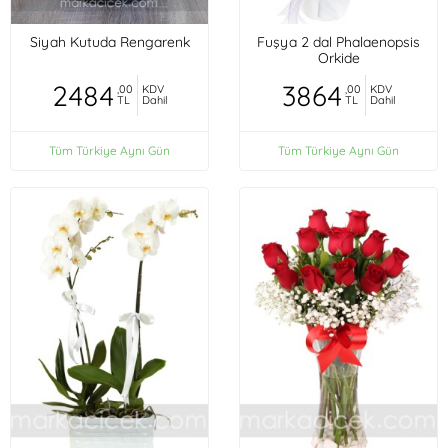
Siyah Kutuda Rengarenk
Fuşya 2 dal Phalaenopsis
Orkide
2484
3864
,00
KDV
,00
KDV
TL
Dahil
TL
Dahil
Tüm Türkiye Aynı Gün
Tüm Türkiye Aynı Gün