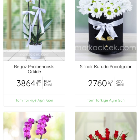
Beyaz Phalaenopsis
Silindir Kutuda Papatyalar
Orkide
3864
2760
,00
KDV
,00
KDV
TL
Dahil
TL
Dahil
Tüm Türkiye Aynı Gün
Tüm Türkiye Aynı Gün