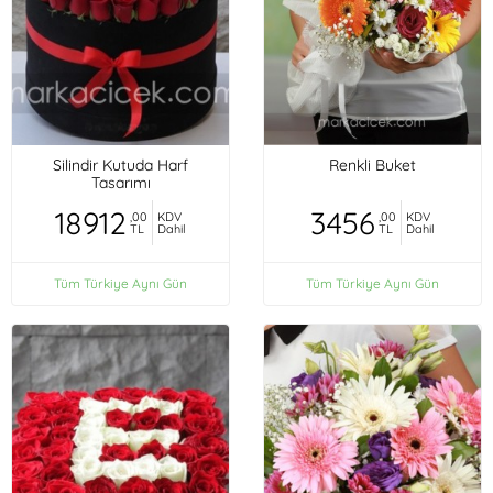
Silindir Kutuda Harf
Renkli Buket
Tasarımı
18912
3456
,00
KDV
,00
KDV
TL
Dahil
TL
Dahil
Tüm Türkiye Aynı Gün
Tüm Türkiye Aynı Gün