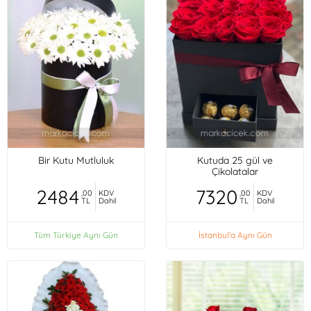
Bir Kutu Mutluluk
Kutuda 25 gül ve
Çikolatalar
2484
7320
,00
KDV
,00
KDV
TL
Dahil
TL
Dahil
Tüm Türkiye Aynı Gün
İstanbul'a Aynı Gün