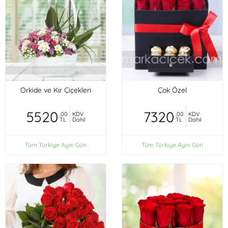
Orkide ve Kır Çiçekleri
Çok Özel
5520
7320
,00
KDV
,00
KDV
TL
Dahil
TL
Dahil
Tüm Türkiye Aynı Gün
Tüm Türkiye Aynı Gün