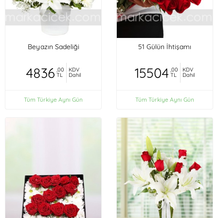
Beyazın Sadeliği
51 Gülün İhtişamı
4836
15504
,00
KDV
,00
KDV
TL
Dahil
TL
Dahil
Tüm Türkiye Aynı Gün
Tüm Türkiye Aynı Gün