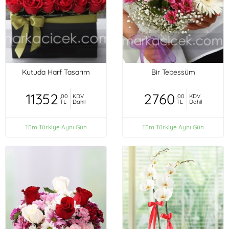
Kutuda Harf Tasarım
Bir Tebessüm
11352
2760
,00
KDV
,00
KDV
TL
Dahil
TL
Dahil
Tüm Türkiye Aynı Gün
Tüm Türkiye Aynı Gün