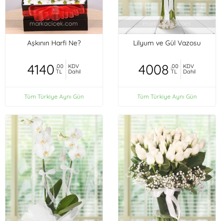
Aşkının Harfi Ne?
Lilyum ve Gül Vazosu
4140
4008
,00
KDV
,00
KDV
TL
Dahil
TL
Dahil
Tüm Türkiye Aynı Gün
Tüm Türkiye Aynı Gün