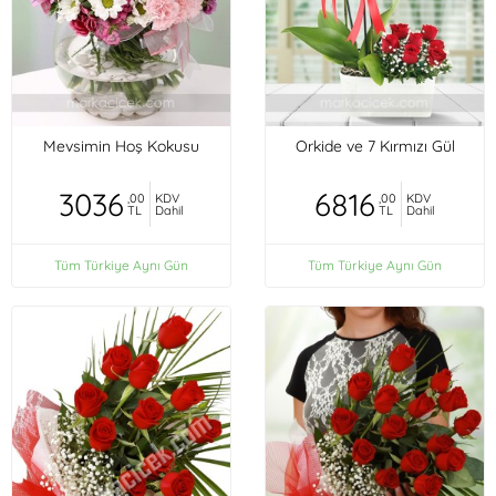
Mevsimin Hoş Kokusu
Orkide ve 7 Kırmızı Gül
3036
6816
,00
KDV
,00
KDV
TL
Dahil
TL
Dahil
Tüm Türkiye Aynı Gün
Tüm Türkiye Aynı Gün