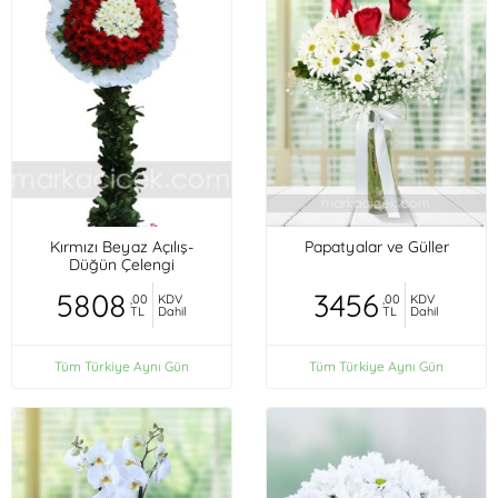
Kırmızı Beyaz Açılış-
Papatyalar ve Güller
Düğün Çelengi
5808
3456
,00
KDV
,00
KDV
TL
Dahil
TL
Dahil
Tüm Türkiye Aynı Gün
Tüm Türkiye Aynı Gün