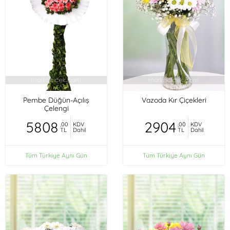
Pembe Düğün-Açılış
Vazoda Kır Çiçekleri
Çelengi
5808
2904
,00
KDV
,00
KDV
TL
Dahil
TL
Dahil
Tüm Türkiye Aynı Gün
Tüm Türkiye Aynı Gün