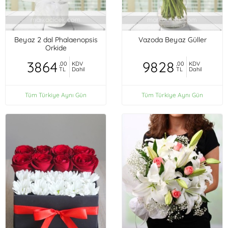
Beyaz 2 dal Phalaenopsis
Vazoda Beyaz Güller
Orkide
3864
9828
,00
KDV
,00
KDV
TL
Dahil
TL
Dahil
Tüm Türkiye Aynı Gün
Tüm Türkiye Aynı Gün