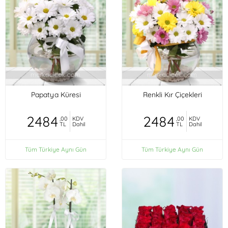
Papatya Küresi
Renkli Kır Çiçekleri
2484
2484
,00
KDV
,00
KDV
TL
Dahil
TL
Dahil
Tüm Türkiye Aynı Gün
Tüm Türkiye Aynı Gün