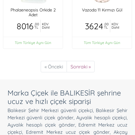
Phalaeneopsis Orkide 2
Vazoda 11 Kırmızı Gül
Adet
8016
3624
,00
KDV
,00
KDV
TL
Dahil
TL
Dahil
Tüm Türkiye Aynı Gün
Tüm Türkiye Aynı Gün
« Önceki
Sonraki »
Marka Çiçek ile BALIKESİR şehrine
ucuz ve hızlı çiçek siparişi
Balıkesir Şehir Merkezi güvenli çiçekçi
,
Balıkesir Şehir
Merkezi güvenli çiçek gönder
,
Ayvalık hesaplı çiçekçi
,
Ayvalık hesaplı çiçek gönder
,
Edremit Merkez ucuz
çiçekçi
,
Edremit Merkez ucuz çiçek gönder
,
Akçay