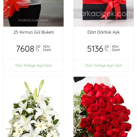
25 Kırmızı Gül Buketi
Dört Dörtlük Aşk
7608
5136
,00
KDV
,00
KDV
TL
Dahil
TL
Dahil
Tüm Türkiye Aynı Gün
Tüm Türkiye Aynı Gün