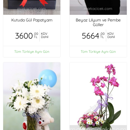
Kutuda Gül Papatyam
Beyaz Lilyum ve Pembe
Güller
3600
5664
,00
KDV
,00
KDV
TL
Dahil
TL
Dahil
Tüm Türkiye Aynı Gün
Tüm Türkiye Aynı Gün