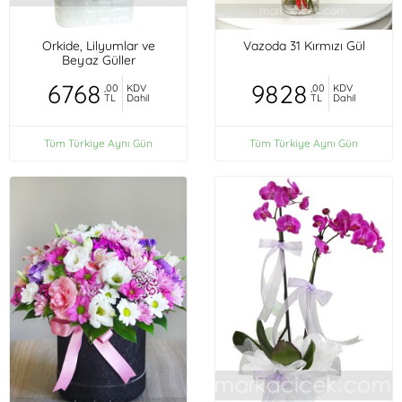
Orkide, Lilyumlar ve
Vazoda 31 Kırmızı Gül
Beyaz Güller
6768
9828
,00
KDV
,00
KDV
TL
Dahil
TL
Dahil
Tüm Türkiye Aynı Gün
Tüm Türkiye Aynı Gün