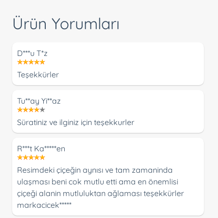
Ürün Yorumları
D***u T*z
Teşekkürler
Tu**ay Yi**az
Süratiniz ve ilginiz için teşekkurler
R***t Ka*****en
Resimdeki çiçeğin aynısı ve tam zamaninda
ulaşması beni cok mutlu etti ama en önemlisi
çiçeği alanin mutluluktan ağlaması teşekkürler
markacicek*****