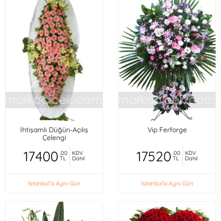
İhtişamlı Düğün-Açılış
Vip Ferforge
Çelengi
17400
17520
,00
KDV
,00
KDV
TL
Dahil
TL
Dahil
İstanbul'a Aynı Gün
İstanbul'a Aynı Gün