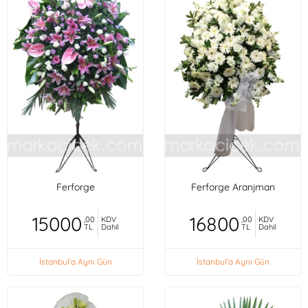
Ferforge
Ferforge Aranjman
15000
16800
,00
KDV
,00
KDV
TL
Dahil
TL
Dahil
İstanbul'a Aynı Gün
İstanbul'a Aynı Gün