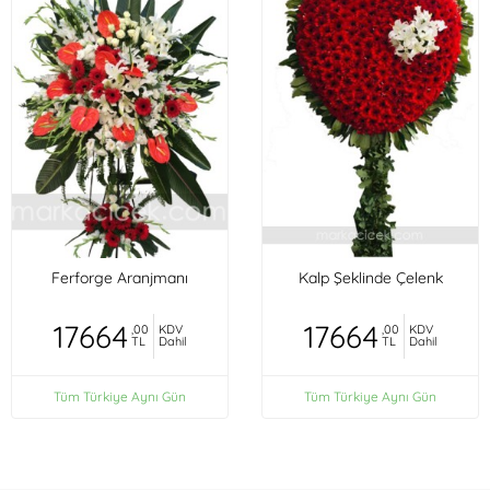
Ferforge Aranjmanı
Kalp Şeklinde Çelenk
17664
17664
,00
KDV
,00
KDV
TL
Dahil
TL
Dahil
Tüm Türkiye Aynı Gün
Tüm Türkiye Aynı Gün