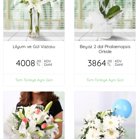
Lilyum ve Gül Vazosu
Beyaz 2 dal Phalaenopsis
Orkide
4008
3864
,00
KDV
,00
KDV
TL
Dahil
TL
Dahil
Tüm Türkiye Aynı Gün
Tüm Türkiye Aynı Gün