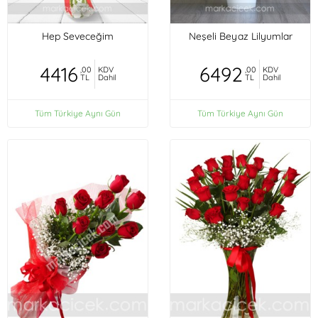
Hep Seveceğim
Neşeli Beyaz Lilyumlar
4416
6492
,00
KDV
,00
KDV
TL
Dahil
TL
Dahil
Tüm Türkiye Aynı Gün
Tüm Türkiye Aynı Gün