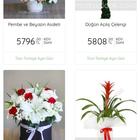
Pembe ve Beyazın Asaleti
Düğün Açılış Çelengi
5796
5808
,00
KDV
,00
KDV
TL
Dahil
TL
Dahil
Tüm Türkiye Aynı Gün
Tüm Türkiye Aynı Gün