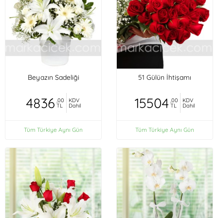
Beyazın Sadeliği
51 Gülün İhtişamı
4836
15504
,00
KDV
,00
KDV
TL
Dahil
TL
Dahil
Tüm Türkiye Aynı Gün
Tüm Türkiye Aynı Gün