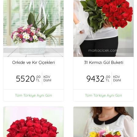
Orkide ve Kır Çiçekleri
31 Kırmızı Gül Buketi
5520
9432
,00
KDV
,00
KDV
TL
Dahil
TL
Dahil
Tüm Türkiye Aynı Gün
Tüm Türkiye Aynı Gün