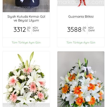
Siyah Kutuda Kırmızı Gül
Guzmania Bitkisi
ve Beyaz Lilyum
3312
3588
,00
KDV
,00
KDV
TL
Dahil
TL
Dahil
Tüm Türkiye Aynı Gün
Tüm Türkiye Aynı Gün