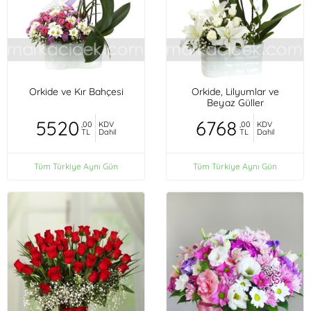
Orkide ve Kır Bahçesi
Orkide, Lilyumlar ve
Beyaz Güller
5520
6768
,00
KDV
,00
KDV
TL
Dahil
TL
Dahil
Tüm Türkiye Aynı Gün
Tüm Türkiye Aynı Gün