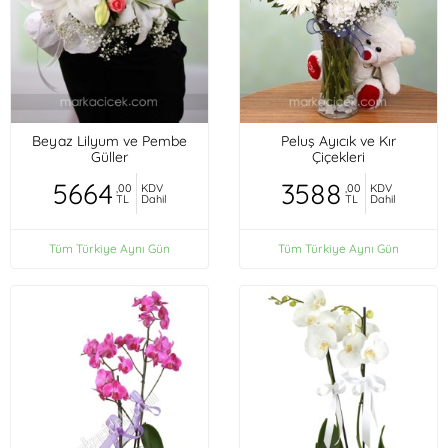
Beyaz Lilyum ve Pembe
Peluş Ayıcık ve Kır
Güller
Çiçekleri
5664
3588
,00
KDV
,00
KDV
TL
Dahil
TL
Dahil
Tüm Türkiye Aynı Gün
Tüm Türkiye Aynı Gün