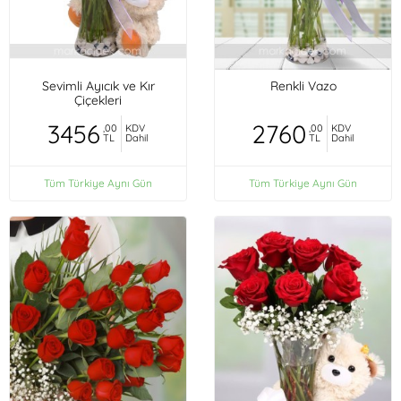
Sevimli Ayıcık ve Kır
Renkli Vazo
Çiçekleri
3456
2760
,00
KDV
,00
KDV
TL
Dahil
TL
Dahil
Tüm Türkiye Aynı Gün
Tüm Türkiye Aynı Gün