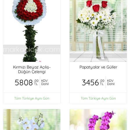
Kırmızı Beyaz Açılış-
Papatyalar ve Güller
Düğün Çelengi
5808
3456
,00
KDV
,00
KDV
TL
Dahil
TL
Dahil
Tüm Türkiye Aynı Gün
Tüm Türkiye Aynı Gün