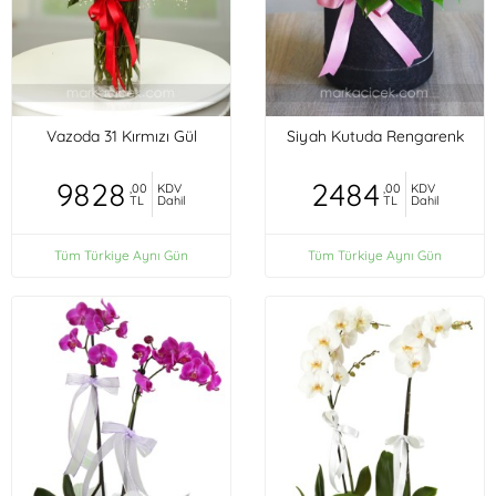
Vazoda 31 Kırmızı Gül
Siyah Kutuda Rengarenk
9828
2484
,00
KDV
,00
KDV
TL
Dahil
TL
Dahil
Tüm Türkiye Aynı Gün
Tüm Türkiye Aynı Gün