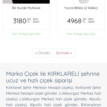
Bir Kucak Mutluluk
Yucca Bitkisi (2 Köklü)
3180
4968
,00
KDV
,00
KDV
TL
Dahil
TL
Dahil
Tüm Türkiye Aynı Gün
Tüm Türkiye Aynı Gün
« Önceki
Sonraki »
Marka Çiçek ile KIRKLARELİ şehrine
ucuz ve hızlı çiçek siparişi
Kırklareli Şehir Merkezi hesaplı çiçekçi
,
Kırklareli Şehir
Merkezi hesaplı çiçek gönder
,
Lüleburgaz Merkez hızlı
çiçekçi
,
Lüleburgaz Merkez hızlı çiçek gönder
,
Alpullu
hızlı çiçekçi
,
Alpullu hızlı çiçek gönder
,
B.Karıştıran