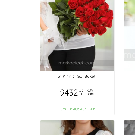
31 Kırmızı Gül Buketi
9432
,00
KDV
TL
Dahil
Tüm Türkiye Aynı Gün