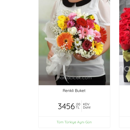
Renkli Buket
3456
,00
KDV
TL
Dahil
Tüm Türkiye Aynı Gün