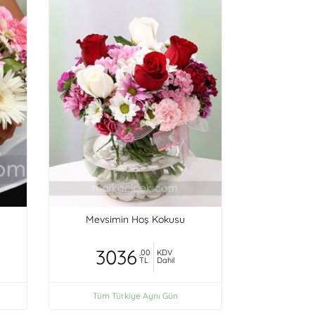
Mevsimin Hoş Kokusu
3036
,00
KDV
TL
Dahil
Tüm Türkiye Aynı Gün