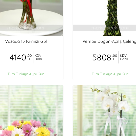
Vazoda 15 Kırmızı Gül
Pembe Düğün-Açılış Çeleng
4140
5808
,00
KDV
,00
KDV
TL
Dahil
TL
Dahil
Tüm Türkiye Aynı Gün
Tüm Türkiye Aynı Gün