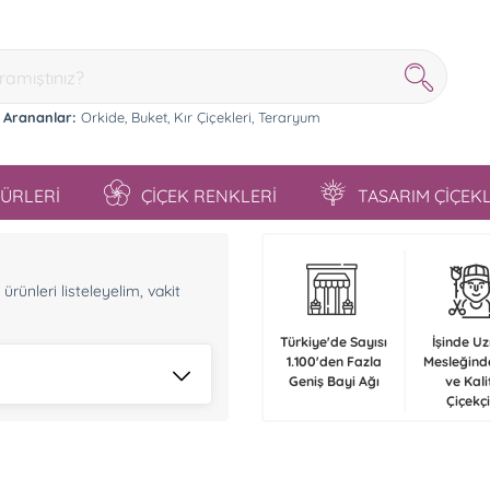
 Arananlar:
Orkide,
Buket,
Kır Çiçekleri,
Teraryum
TÜRLERİ
ÇİÇEK RENKLERİ
TASARIM ÇİÇEK
n
rünleri listeleyelim, vakit
Türkiye'de Sayısı
İşinde U
1.100'den Fazla
Mesleğind
Geniş Bayi Ağı
ve Kali
Çiçekçi