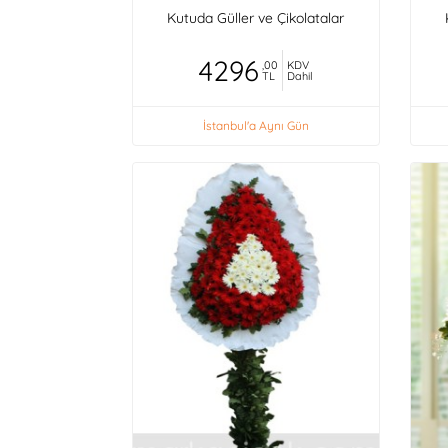
Kutuda Güller ve Çikolatalar
4296
,00
KDV
TL
Dahil
İstanbul'a Aynı Gün