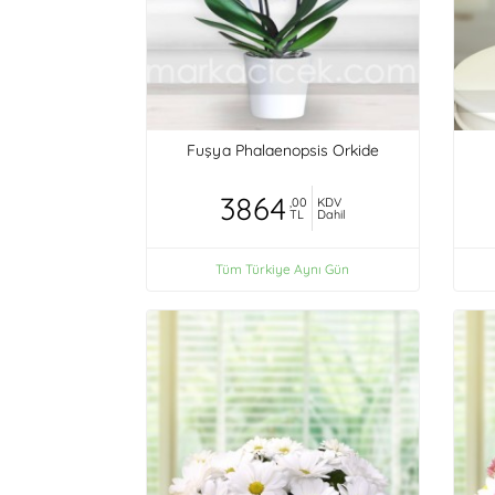
Fuşya Phalaenopsis Orkide
3864
,00
KDV
TL
Dahil
Tüm Türkiye Aynı Gün