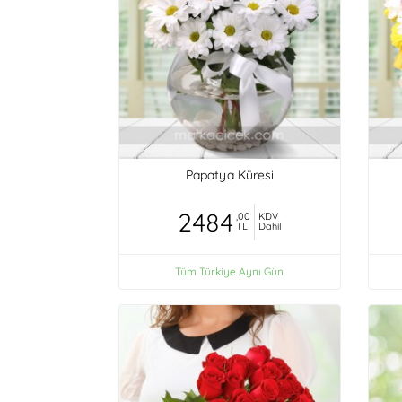
Papatya Küresi
2484
,00
KDV
TL
Dahil
Tüm Türkiye Aynı Gün