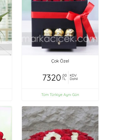
Çok Özel
7320
,00
KDV
TL
Dahil
Tüm Türkiye Aynı Gün