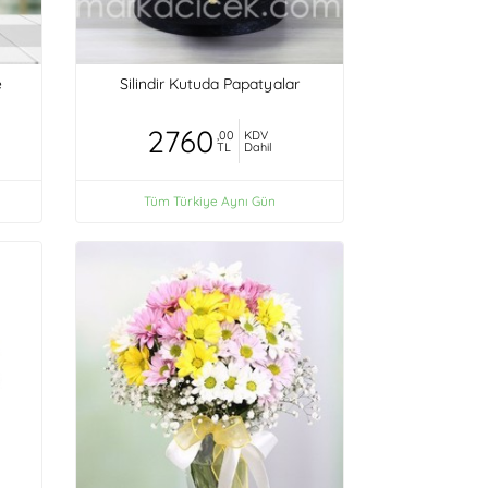
e
Silindir Kutuda Papatyalar
2760
,00
KDV
TL
Dahil
Tüm Türkiye Aynı Gün