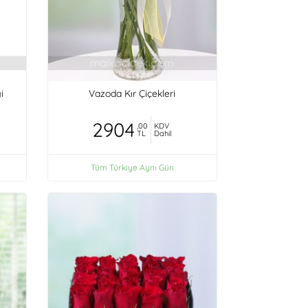
i
Vazoda Kır Çiçekleri
2904
,00
KDV
TL
Dahil
Tüm Türkiye Aynı Gün