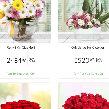
Renkli Kır Çiçekleri
Orkide ve Kır Çiçekleri
2484
5520
,00
KDV
,00
KDV
TL
Dahil
TL
Dahil
Tüm Türkiye Aynı Gün
Tüm Türkiye Aynı Gün