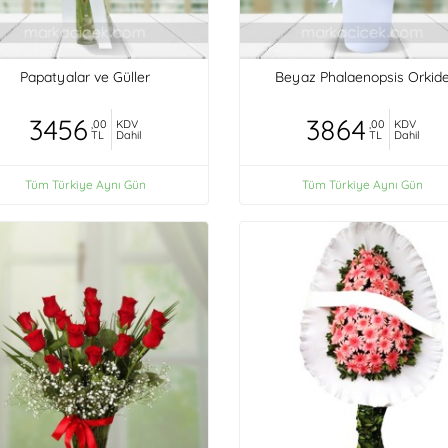
Papatyalar ve Güller
Beyaz Phalaenopsis Orkid
3456
3864
,00
KDV
,00
KDV
TL
Dahil
TL
Dahil
Tüm Türkiye Aynı Gün
Tüm Türkiye Aynı Gün