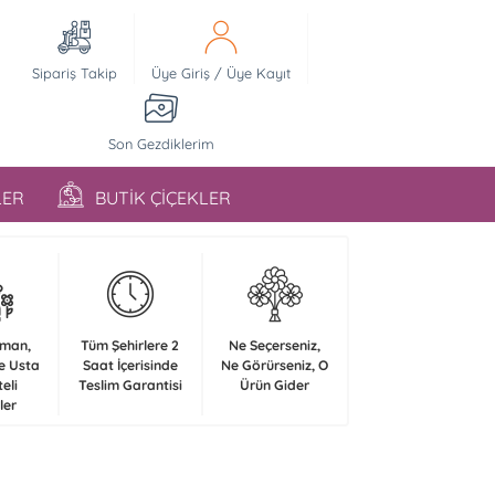
Sipariş Takip
Üye Giriş
/
Üye Kayıt
Son Gezdiklerim
LER
BUTİK ÇİÇEKLER
zman,
Tüm Şehirlere 2
Ne Seçerseniz,
e Usta
Saat İçerisinde
Ne Görürseniz, O
teli
Teslim Garantisi
Ürün Gider
ler