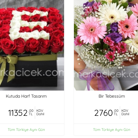
Kutuda Harf Tasarım
Bir Tebessüm
11352
2760
,00
KDV
,00
KDV
TL
Dahil
TL
Dahil
Tüm Türkiye Aynı Gün
Tüm Türkiye Aynı Gün