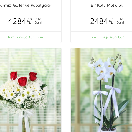
Kırmızı Güller ve Papatyalar
Bir Kutu Mutluluk
4284
2484
,00
KDV
,00
KDV
TL
Dahil
TL
Dahil
Tüm Türkiye Aynı Gün
Tüm Türkiye Aynı Gün