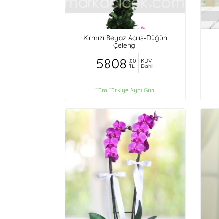
Kırmızı Beyaz Açılış-Düğün
Çelengi
5808
,00
KDV
TL
Dahil
Tüm Türkiye Aynı Gün