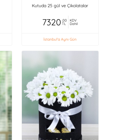
Kutuda 25 gül ve Çikolatalar
7320
,00
KDV
TL
Dahil
İstanbul'a Aynı Gün