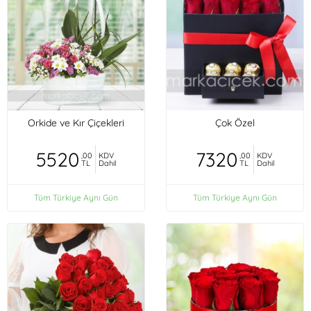
Orkide ve Kır Çiçekleri
Çok Özel
5520
7320
,00
KDV
,00
KDV
TL
Dahil
TL
Dahil
Tüm Türkiye Aynı Gün
Tüm Türkiye Aynı Gün