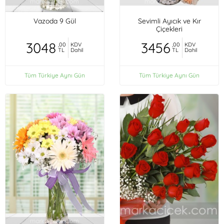
Vazoda 9 Gül
Sevimli Ayıcık ve Kır
Çiçekleri
3048
3456
,00
KDV
,00
KDV
TL
Dahil
TL
Dahil
Tüm Türkiye Aynı Gün
Tüm Türkiye Aynı Gün