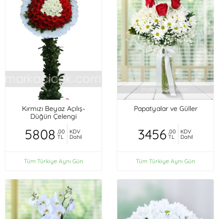
Kırmızı Beyaz Açılış-
Papatyalar ve Güller
Düğün Çelengi
5808
3456
,00
KDV
,00
KDV
TL
Dahil
TL
Dahil
Tüm Türkiye Aynı Gün
Tüm Türkiye Aynı Gün