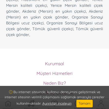
Mersin kaliteli çiçekçi
,
Yenice Mersin kaliteli çiçek
gönder
,
Akdeniz (Mersin) en yakın çiçekçi
,
Akdeniz
(Mersin) en yakın çiçek gönder
,
Organize Sanayi
Bölgesi ucuz çiçekçi
,
Organize Sanayi Bölgesi ucuz
çiçek gönder
,
Tömük güvenli çiçekçi
,
Tömük güvenli
çiçek gönder
,
Kurumsal
Hakkımızda
Müşteri Hizmetleri
Ödeme Metodları
Müşteri Hizmetleri
Memnuniyet Garantisi
Neden Biz?
İptal ve İade Koşulları
Kurumsal Müşteri Olun
ISO9001 Güvencesi
Sipariş Takip
Bu internet sitesinde, kullanıcı deneyimini geliştirmek ve
Gizlilik ve Güvenlik
Vazo Ömrü Garantisi
internet sitesinin verimli çalışmasını sağlamak amacıyla çerezler
Gizlilik ve Güvenlik
Detaylı Ürün Bilgisi
kullanılmaktadır.
Ayrıntıları inceleyin
Tamam
Hizmet Sözleşmesi
Teslimat Bilgisi
Anasayfa
Sipariş Takip
Favorilerim
Destek
Hesabım