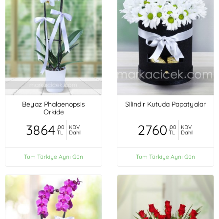
Beyaz Phalaenopsis
Silindir Kutuda Papatyalar
Orkide
3864
2760
,00
KDV
,00
KDV
TL
Dahil
TL
Dahil
Tüm Türkiye Aynı Gün
Tüm Türkiye Aynı Gün