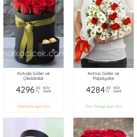
Kutuda Güller ve
Kırmızı Güller ve
Çikolatalar
Papatyalar
4296
4284
,00
KDV
,00
KDV
TL
Dahil
TL
Dahil
İstanbul'a Aynı Gün
Tüm Türkiye Aynı Gün