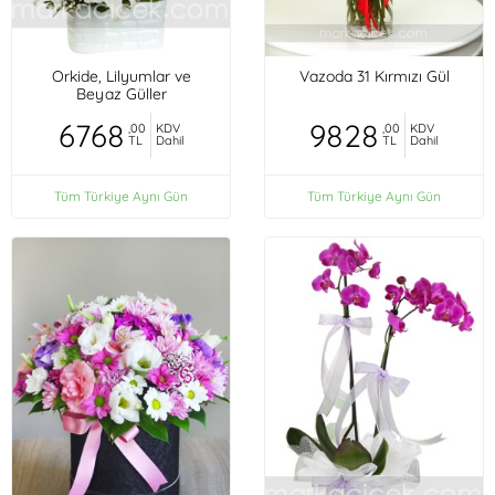
Orkide, Lilyumlar ve
Vazoda 31 Kırmızı Gül
Beyaz Güller
6768
9828
,00
KDV
,00
KDV
TL
Dahil
TL
Dahil
Tüm Türkiye Aynı Gün
Tüm Türkiye Aynı Gün