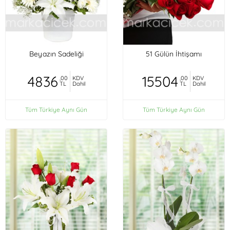
Beyazın Sadeliği
51 Gülün İhtişamı
4836
15504
,00
KDV
,00
KDV
TL
Dahil
TL
Dahil
Tüm Türkiye Aynı Gün
Tüm Türkiye Aynı Gün