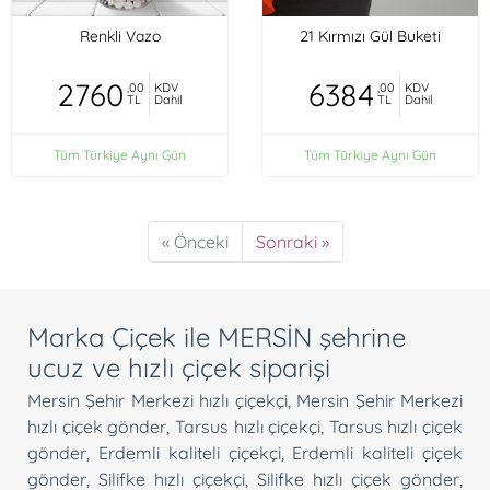
Renkli Vazo
21 Kırmızı Gül Buketi
2760
6384
,00
KDV
,00
KDV
TL
Dahil
TL
Dahil
Tüm Türkiye Aynı Gün
Tüm Türkiye Aynı Gün
« Önceki
Sonraki »
Marka Çiçek ile MERSİN şehrine
ucuz ve hızlı çiçek siparişi
Mersin Şehir Merkezi hızlı çiçekçi
,
Mersin Şehir Merkezi
hızlı çiçek gönder
,
Tarsus hızlı çiçekçi
,
Tarsus hızlı çiçek
gönder
,
Erdemli kaliteli çiçekçi
,
Erdemli kaliteli çiçek
gönder
,
Silifke hızlı çiçekçi
,
Silifke hızlı çiçek gönder
,