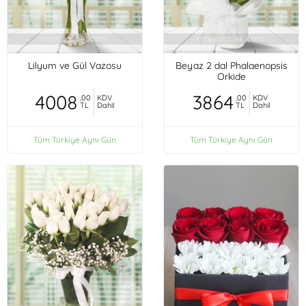
Lilyum ve Gül Vazosu
Beyaz 2 dal Phalaenopsis
Orkide
4008
3864
,00
KDV
,00
KDV
TL
Dahil
TL
Dahil
Tüm Türkiye Aynı Gün
Tüm Türkiye Aynı Gün