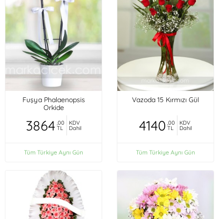
Fuşya Phalaenopsis
Vazoda 15 Kırmızı Gül
Orkide
3864
4140
,00
KDV
,00
KDV
TL
Dahil
TL
Dahil
Tüm Türkiye Aynı Gün
Tüm Türkiye Aynı Gün