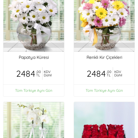
Papatya Küresi
Renkli Kır Çiçekleri
2484
2484
,00
KDV
,00
KDV
TL
Dahil
TL
Dahil
Tüm Türkiye Aynı Gün
Tüm Türkiye Aynı Gün