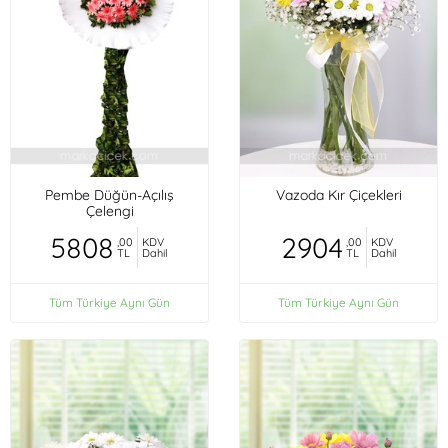
Pembe Düğün-Açılış
Vazoda Kır Çiçekleri
Çelengi
5808
2904
,00
KDV
,00
KDV
TL
Dahil
TL
Dahil
Tüm Türkiye Aynı Gün
Tüm Türkiye Aynı Gün