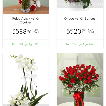
Peluş Ayıcık ve Kır
Orkide ve Kır Bahçesi
Çiçekleri
3588
5520
,00
KDV
,00
KDV
TL
Dahil
TL
Dahil
Tüm Türkiye Aynı Gün
Tüm Türkiye Aynı Gün