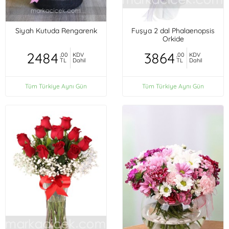
Siyah Kutuda Rengarenk
Fuşya 2 dal Phalaenopsis
Orkide
2484
3864
,00
KDV
,00
KDV
TL
Dahil
TL
Dahil
Tüm Türkiye Aynı Gün
Tüm Türkiye Aynı Gün