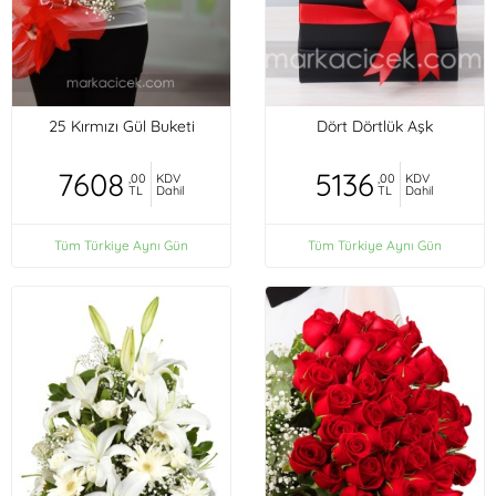
25 Kırmızı Gül Buketi
Dört Dörtlük Aşk
7608
5136
,00
KDV
,00
KDV
TL
Dahil
TL
Dahil
Tüm Türkiye Aynı Gün
Tüm Türkiye Aynı Gün