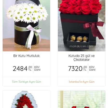
Bir Kutu Mutluluk
Kutuda 25 gül ve
Çikolatalar
2484
7320
,00
KDV
,00
KDV
TL
Dahil
TL
Dahil
Tüm Türkiye Aynı Gün
İstanbul'a Aynı Gün