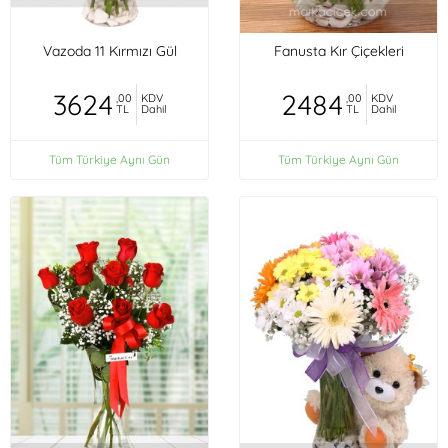
Vazoda 11 Kırmızı Gül
Fanusta Kır Çiçekleri
3624
2484
,00
KDV
,00
KDV
TL
Dahil
TL
Dahil
Tüm Türkiye Aynı Gün
Tüm Türkiye Aynı Gün