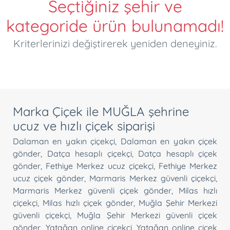
Seçtiğiniz şehir ve
kategoride ürün bulunamadı!
Kriterlerinizi değiştirerek yeniden deneyiniz.
Marka Çiçek ile MUĞLA şehrine
ucuz ve hızlı çiçek siparişi
Dalaman en yakın çiçekçi
,
Dalaman en yakın çiçek
gönder
,
Datça hesaplı çiçekçi
,
Datça hesaplı çiçek
gönder
,
Fethiye Merkez ucuz çiçekçi
,
Fethiye Merkez
ucuz çiçek gönder
,
Marmaris Merkez güvenli çiçekçi
,
Marmaris Merkez güvenli çiçek gönder
,
Milas hızlı
çiçekçi
,
Milas hızlı çiçek gönder
,
Muğla Şehir Merkezi
güvenli çiçekçi
,
Muğla Şehir Merkezi güvenli çiçek
gönder
,
Yatağan online çiçekçi
,
Yatağan online çiçek