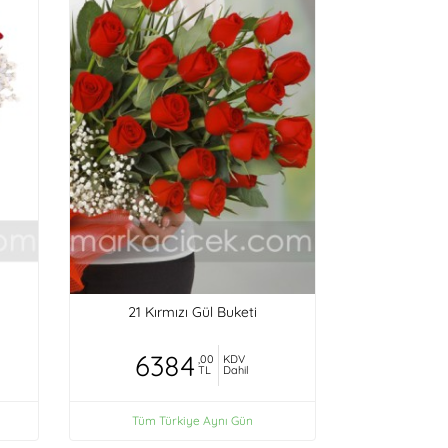
21 Kırmızı Gül Buketi
6384
,00
KDV
TL
Dahil
Tüm Türkiye Aynı Gün