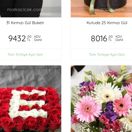
31 Kırmızı Gül Buketi
Kutuda 25 Kırmızı Gül
9432
8016
,00
KDV
,00
KDV
TL
Dahil
TL
Dahil
Tüm Türkiye Aynı Gün
Tüm Türkiye Aynı Gün