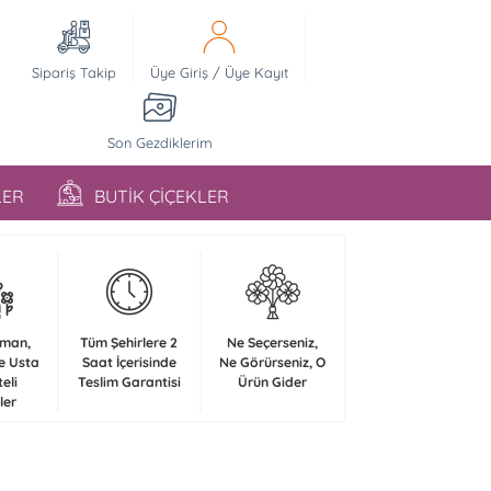
Sipariş Takip
Üye Giriş
/
Üye Kayıt
Son Gezdiklerim
LER
BUTİK ÇİÇEKLER
zman,
Tüm Şehirlere 2
Ne Seçerseniz,
e Usta
Saat İçerisinde
Ne Görürseniz, O
teli
Teslim Garantisi
Ürün Gider
ler