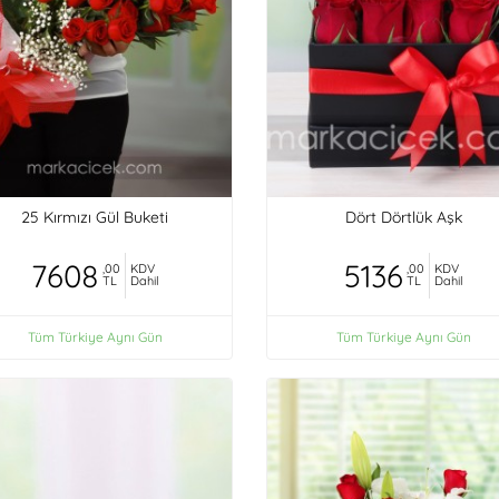
25 Kırmızı Gül Buketi
Dört Dörtlük Aşk
7608
5136
,00
KDV
,00
KDV
TL
Dahil
TL
Dahil
Tüm Türkiye Aynı Gün
Tüm Türkiye Aynı Gün