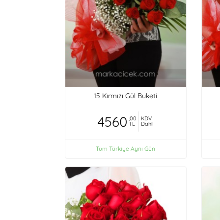
15 Kırmızı Gül Buketi
4560
,00
KDV
TL
Dahil
Tüm Türkiye Aynı Gün