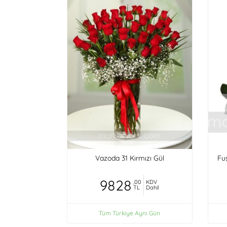
Vazoda 31 Kırmızı Gül
Fu
9828
,00
KDV
TL
Dahil
Tüm Türkiye Aynı Gün