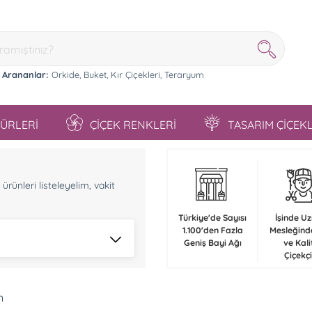
 Arananlar:
Orkide,
Buket,
Kır Çiçekleri,
Teraryum
TÜRLERİ
ÇİÇEK RENKLERİ
TASARIM ÇİÇEK
n
rünleri listeleyelim, vakit
Türkiye'de Sayısı
İşinde U
1.100'den Fazla
Mesleğind
Geniş Bayi Ağı
ve Kali
Çiçekçi
n