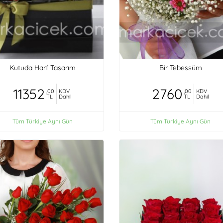
Kutuda Harf Tasarım
Bir Tebessüm
11352
2760
,00
KDV
,00
KDV
TL
Dahil
TL
Dahil
Tüm Türkiye Aynı Gün
Tüm Türkiye Aynı Gün