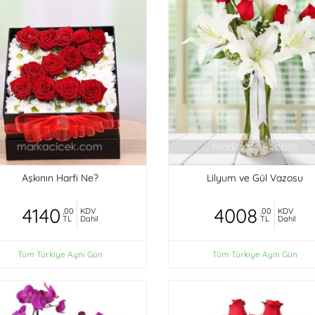
Aşkının Harfi Ne?
Lilyum ve Gül Vazosu
4140
4008
,00
KDV
,00
KDV
TL
Dahil
TL
Dahil
Tüm Türkiye Aynı Gün
Tüm Türkiye Aynı Gün