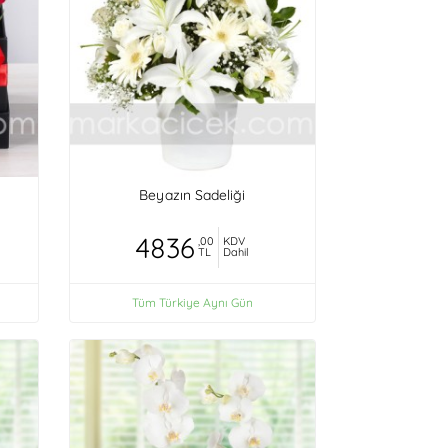
Beyazın Sadeliği
4836
,00
KDV
TL
Dahil
Tüm Türkiye Aynı Gün