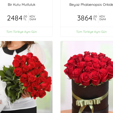
Bir Kutu Mutluluk
Beyaz Phalaenopsis Orkid
2484
3864
,00
KDV
,00
KDV
TL
Dahil
TL
Dahil
Tüm Türkiye Aynı Gün
Tüm Türkiye Aynı Gün