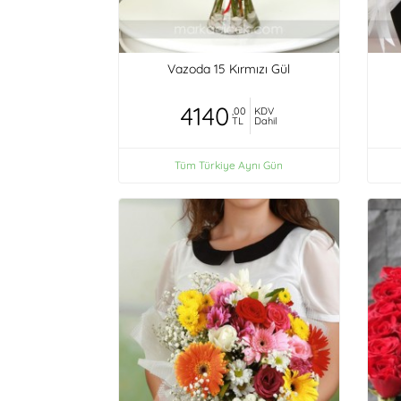
Vazoda 15 Kırmızı Gül
4140
,00
KDV
TL
Dahil
Tüm Türkiye Aynı Gün