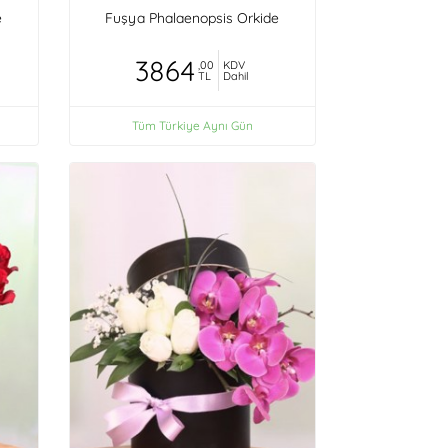
e
Fuşya Phalaenopsis Orkide
3864
,00
KDV
TL
Dahil
Tüm Türkiye Aynı Gün