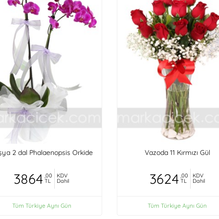
şya 2 dal Phalaenopsis Orkide
Vazoda 11 Kırmızı Gül
3864
3624
,00
KDV
,00
KDV
TL
Dahil
TL
Dahil
Tüm Türkiye Aynı Gün
Tüm Türkiye Aynı Gün