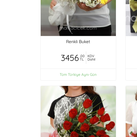
Renkli Buket
3456
,00
KDV
TL
Dahil
Tüm Türkiye Aynı Gün