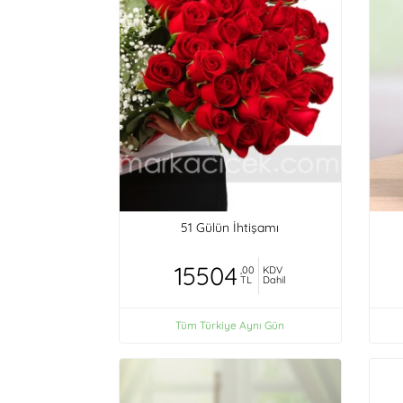
51 Gülün İhtişamı
15504
,00
KDV
TL
Dahil
Tüm Türkiye Aynı Gün