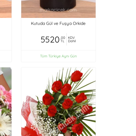
Kutuda Gül ve Fuşya Orkide
5520
,00
KDV
TL
Dahil
Tüm Türkiye Aynı Gün