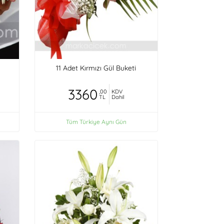
11 Adet Kırmızı Gül Buketi
3360
,00
KDV
TL
Dahil
Tüm Türkiye Aynı Gün