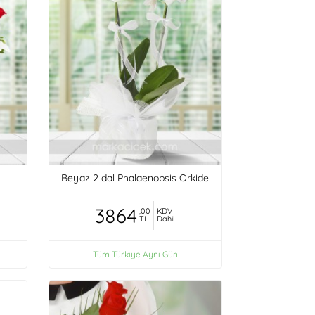
Beyaz 2 dal Phalaenopsis Orkide
3864
,00
KDV
TL
Dahil
Tüm Türkiye Aynı Gün