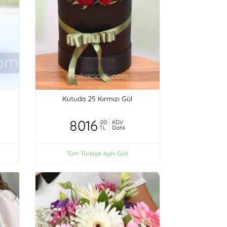
Kutuda 25 Kırmızı Gül
8016
,00
KDV
TL
Dahil
Tüm Türkiye Aynı Gün