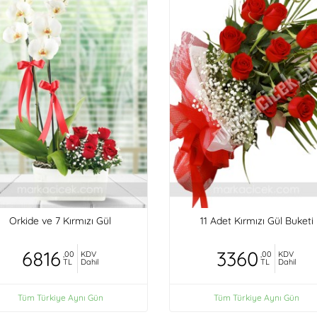
Orkide ve 7 Kırmızı Gül
11 Adet Kırmızı Gül Buketi
6816
3360
,00
KDV
,00
KDV
TL
Dahil
TL
Dahil
Tüm Türkiye Aynı Gün
Tüm Türkiye Aynı Gün