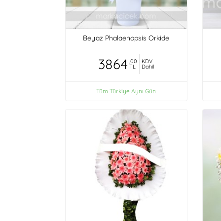
Beyaz Phalaenopsis Orkide
3864
,00
KDV
TL
Dahil
Tüm Türkiye Aynı Gün