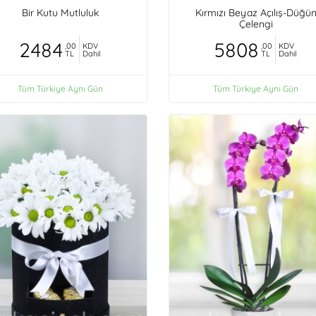
Bir Kutu Mutluluk
Kırmızı Beyaz Açılış-Düğü
Çelengi
2484
5808
,00
KDV
,00
KDV
TL
Dahil
TL
Dahil
Tüm Türkiye Aynı Gün
Tüm Türkiye Aynı Gün