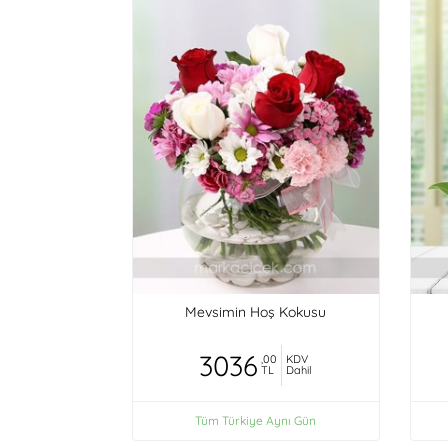
Mevsimin Hoş Kokusu
3036
,00
KDV
TL
Dahil
Tüm Türkiye Aynı Gün