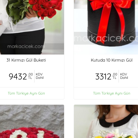
31 Kırmızı Gül Buketi
Kutuda 10 Kırmızı Gül
9432
3312
,00
KDV
,00
KDV
TL
Dahil
TL
Dahil
Tüm Türkiye Aynı Gün
Tüm Türkiye Aynı Gün