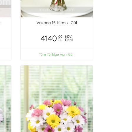
e
Vazoda 15 Kırmızı Gül
4140
,00
KDV
TL
Dahil
Tüm Türkiye Aynı Gün