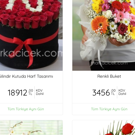
Silindir Kutuda Harf Tasarımı
Renkli Buket
18912
3456
,00
KDV
,00
KDV
TL
Dahil
TL
Dahil
Tüm Türkiye Aynı Gün
Tüm Türkiye Aynı Gün