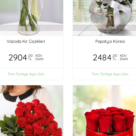
Vazoda Kır Çiçekleri
Papatya Küresi
2904
2484
,00
KDV
,00
KDV
TL
Dahil
TL
Dahil
Tüm Türkiye Aynı Gün
Tüm Türkiye Aynı Gün