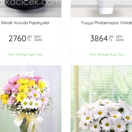
Silindir Kutuda Papatyalar
Fuşya Phalaenopsis Orkid
2760
3864
,00
KDV
,00
KDV
TL
Dahil
TL
Dahil
Tüm Türkiye Aynı Gün
Tüm Türkiye Aynı Gün