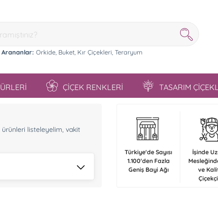
 Arananlar:
Orkide,
Buket,
Kır Çiçekleri,
Teraryum
TÜRLERİ
ÇİÇEK RENKLERİ
TASARIM ÇİÇEK
n
rünleri listeleyelim, vakit
Türkiye'de Sayısı
İşinde U
1.100'den Fazla
Mesleğind
Geniş Bayi Ağı
ve Kali
Çiçekçi