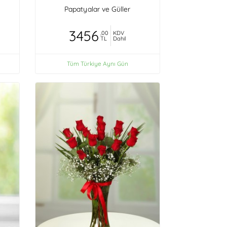
n
Papatyalar ve Güller
3456
,00
KDV
TL
Dahil
Tüm Türkiye Aynı Gün