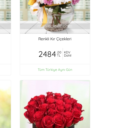
Renkli Kır Çiçekleri
2484
,00
KDV
TL
Dahil
Tüm Türkiye Aynı Gün