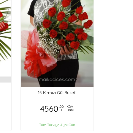
15 Kırmızı Gül Buketi
4560
,00
KDV
TL
Dahil
Tüm Türkiye Aynı Gün