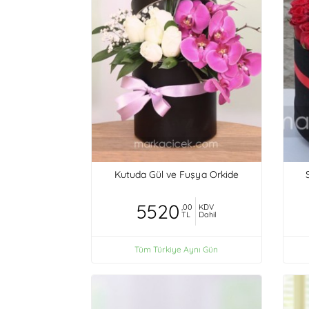
Kutuda Gül ve Fuşya Orkide
5520
,00
KDV
TL
Dahil
Tüm Türkiye Aynı Gün