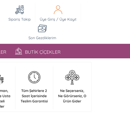
Sipariş Takip
Üye Giriş
/
Üye Kayıt
Son Gezdiklerim
LER
BUTİK ÇİÇEKLER
zman,
Tüm Şehirlere 2
Ne Seçerseniz,
e Usta
Saat İçerisinde
Ne Görürseniz, O
teli
Teslim Garantisi
Ürün Gider
ler