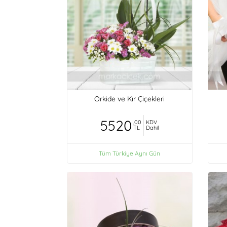
Orkide ve Kır Çiçekleri
5520
,00
KDV
TL
Dahil
Tüm Türkiye Aynı Gün