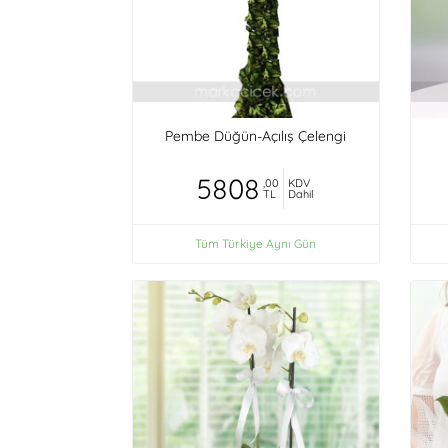
Pembe Düğün-Açılış Çelengi
5808
,00
KDV
TL
Dahil
Tüm Türkiye Aynı Gün