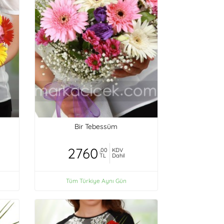
Bir Tebessüm
2760
,00
KDV
TL
Dahil
Tüm Türkiye Aynı Gün