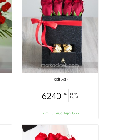
Tatlı Aşk
6240
,00
KDV
TL
Dahil
Tüm Türkiye Aynı Gün