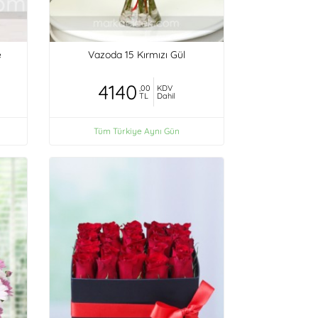
e
Vazoda 15 Kırmızı Gül
4140
,00
KDV
TL
Dahil
Tüm Türkiye Aynı Gün