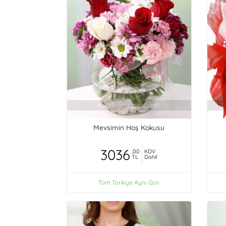
Mevsimin Hoş Kokusu
3036
,00
KDV
TL
Dahil
Tüm Türkiye Aynı Gün