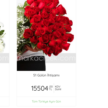
51 Gülün İhtişamı
15504
,00
KDV
TL
Dahil
Tüm Türkiye Aynı Gün