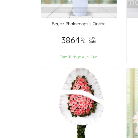
Beyaz Phalaenopsis Orkide
3864
,00
KDV
TL
Dahil
Tüm Türkiye Aynı Gün