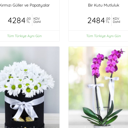
Kırmızı Güller ve Papatyalar
Bir Kutu Mutluluk
4284
2484
,00
KDV
,00
KDV
TL
Dahil
TL
Dahil
Tüm Türkiye Aynı Gün
Tüm Türkiye Aynı Gün