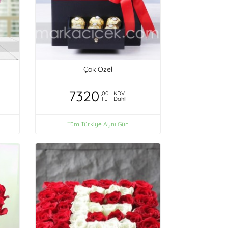
Çok Özel
7320
,00
KDV
TL
Dahil
Tüm Türkiye Aynı Gün