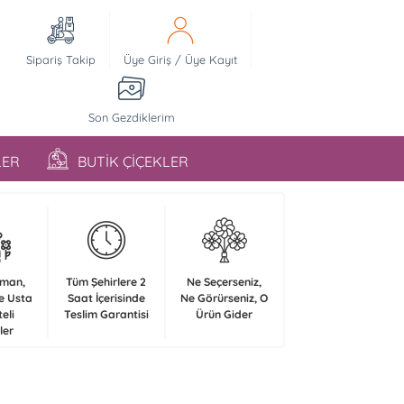
Sipariş Takip
Üye Giriş
/
Üye Kayıt
Son Gezdiklerim
LER
BUTİK ÇİÇEKLER
zman,
Tüm Şehirlere 2
Ne Seçerseniz,
e Usta
Saat İçerisinde
Ne Görürseniz, O
teli
Teslim Garantisi
Ürün Gider
ler