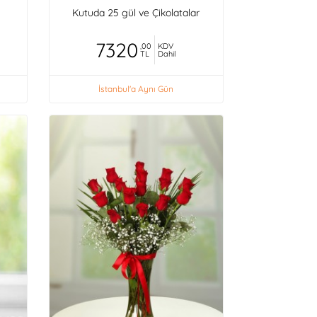
Kutuda 25 gül ve Çikolatalar
7320
,00
KDV
TL
Dahil
İstanbul'a Aynı Gün