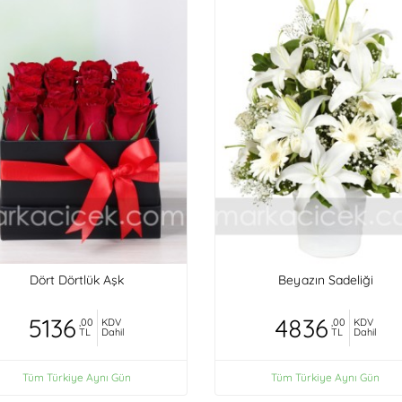
Dört Dörtlük Aşk
Beyazın Sadeliği
5136
4836
,00
KDV
,00
KDV
TL
Dahil
TL
Dahil
Tüm Türkiye Aynı Gün
Tüm Türkiye Aynı Gün