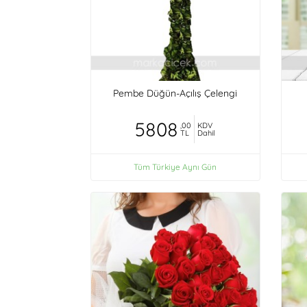
Pembe Düğün-Açılış Çelengi
5808
,00
KDV
TL
Dahil
Tüm Türkiye Aynı Gün