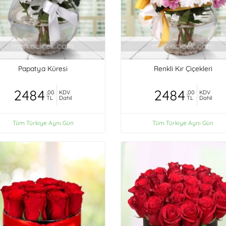
Papatya Küresi
Renkli Kır Çiçekleri
2484
2484
,00
KDV
,00
KDV
TL
Dahil
TL
Dahil
Tüm Türkiye Aynı Gün
Tüm Türkiye Aynı Gün