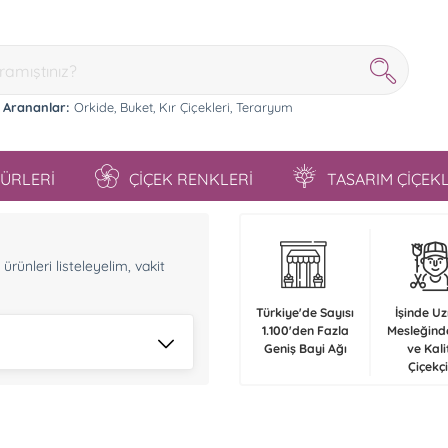
 Arananlar:
Orkide,
Buket,
Kır Çiçekleri,
Teraryum
TÜRLERİ
ÇİÇEK RENKLERİ
TASARIM ÇİÇEK
n
rünleri listeleyelim, vakit
Türkiye'de Sayısı
İşinde U
1.100'den Fazla
Mesleğind
Geniş Bayi Ağı
ve Kali
Çiçekçi