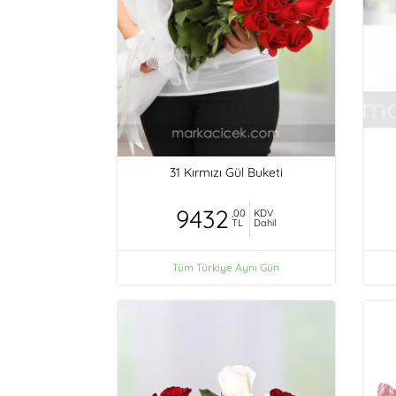
31 Kırmızı Gül Buketi
9432
,00
KDV
TL
Dahil
Tüm Türkiye Aynı Gün