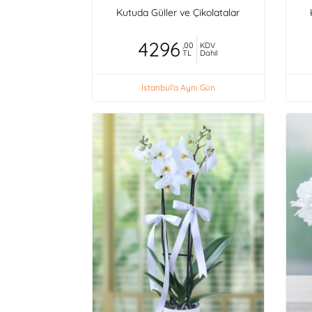
Kutuda Güller ve Çikolatalar
4296
,00
KDV
TL
Dahil
İstanbul'a Aynı Gün