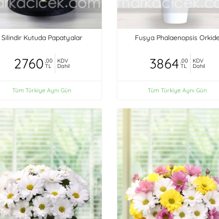
Silindir Kutuda Papatyalar
Fuşya Phalaenopsis Orkid
2760
3864
,00
KDV
,00
KDV
TL
Dahil
TL
Dahil
Tüm Türkiye Aynı Gün
Tüm Türkiye Aynı Gün