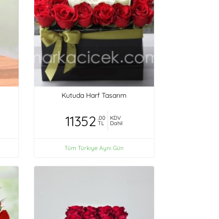
Kutuda Harf Tasarım
11352
,00
KDV
TL
Dahil
Tüm Türkiye Aynı Gün