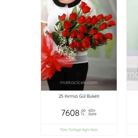
25 Kırmızı Gül Buketi
7608
,00
KDV
TL
Dahil
Tüm Türkiye Aynı Gün