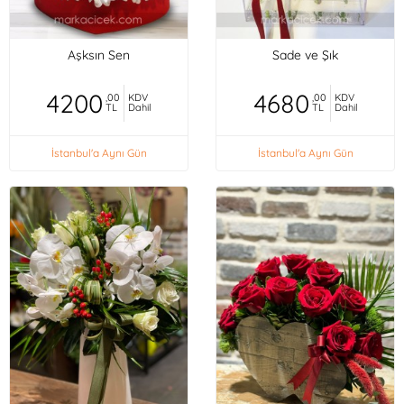
Aşksın Sen
Sade ve Şık
4200
4680
,00
KDV
,00
KDV
TL
Dahil
TL
Dahil
İstanbul'a Aynı Gün
İstanbul'a Aynı Gün