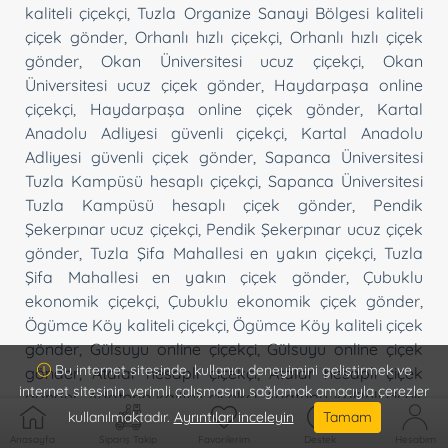
kaliteli çiçekçi
,
Tuzla Organize Sanayi Bölgesi kaliteli
çiçek gönder
,
Orhanlı hızlı çiçekçi
,
Orhanlı hızlı çiçek
gönder
,
Okan Üniversitesi ucuz çiçekçi
,
Okan
Üniversitesi ucuz çiçek gönder
,
Haydarpaşa online
çiçekçi
,
Haydarpaşa online çiçek gönder
,
Kartal
Anadolu Adliyesi güvenli çiçekçi
,
Kartal Anadolu
Adliyesi güvenli çiçek gönder
,
Sapanca Üniversitesi
Tuzla Kampüsü hesaplı çiçekçi
,
Sapanca Üniversitesi
Tuzla Kampüsü hesaplı çiçek gönder
,
Pendik
Şekerpınar ucuz çiçekçi
,
Pendik Şekerpınar ucuz çiçek
gönder
,
Tuzla Şifa Mahallesi en yakın çiçekçi
,
Tuzla
Şifa Mahallesi en yakın çiçek gönder
,
Çubuklu
ekonomik çiçekçi
,
Çubuklu ekonomik çiçek gönder
,
Ögümce Köy kaliteli çiçekçi
,
Ögümce Köy kaliteli çiçek
gönder
,
Gülsuyu online çiçekçi
,
Gülsuyu online çiçek
Bu internet sitesinde, kullanıcı deneyimini geliştirmek ve
gönder
,
Atalar hesaplı çiçekçi
,
Atalar hesaplı çiçek
internet sitesinin verimli çalışmasını sağlamak amacıyla çerezler
gönder
,
Adatepe kaliteli çiçekçi
,
Adatepe kaliteli çiçek
kullanılmaktadır.
Ayrıntıları inceleyin
Tamam
gönder
,
Poyrazköy ucuz çiçekçi
,
Poyrazköy ucuz
Anasayfa
Sipariş Takip
Favorilerim
Destek
Hesabım
çiçek gönder
,
Anadolu Feneri online çiçekçi
,
Anadolu