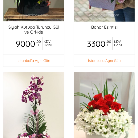
Siyah Kutuda Turuncu Gül
Bahar Esintisi
ve Orkide
9000
3300
,00
KDV
,00
KDV
TL
Dahil
TL
Dahil
İstanbul'a Aynı Gün
İstanbul'a Aynı Gün