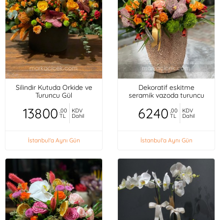
Silindir Kutuda Orkide ve
Dekoratif eskitme
Turuncu Gül
seramik vazoda turuncu
mini güller, orkideler,
13800
6240
,00
KDV
,00
KDV
TL
Dahil
TL
Dahil
İstanbul'a Aynı Gün
İstanbul'a Aynı Gün