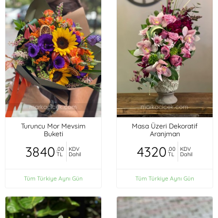
Turuncu Mor Mevsim
Masa Üzeri Dekoratif
Buketi
Aranjman
3840
4320
,00
KDV
,00
KDV
TL
Dahil
TL
Dahil
Tüm Türkiye Aynı Gün
Tüm Türkiye Aynı Gün