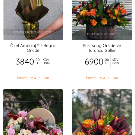
Özel Ambalaj 2'li Beyaz
Surf song Orkide ve
Orkide
Turuncu Güller
3840
6900
,00
KDV
,00
KDV
TL
Dahil
TL
Dahil
İstanbul'a Aynı Gün
İstanbul'a Aynı Gün