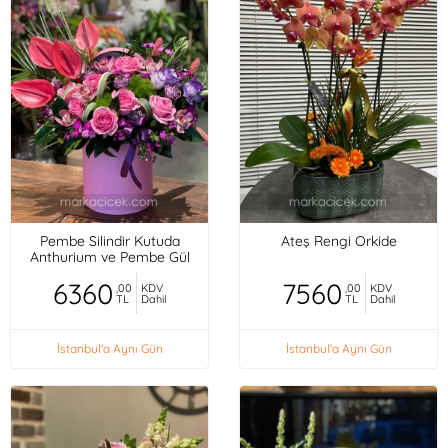
Pembe Silindir Kutuda
Ateş Rengi Orkide
Anthurium ve Pembe Gül
6360
7560
,00
KDV
,00
KDV
TL
Dahil
TL
Dahil
İstanbul'a Aynı Gün
İstanbul'a Aynı Gün