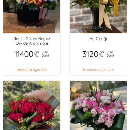
Renkli Gül ve Beyaz
Ay Çiçeği
Orkide Aranjmanı
11400
3120
,00
KDV
,00
KDV
TL
Dahil
TL
Dahil
İstanbul'a Aynı Gün
İstanbul'a Aynı Gün