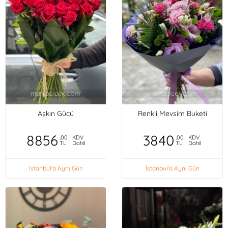
Aşkın Gücü
Renkli Mevsim Buketi
8856
3840
,00
KDV
,00
KDV
TL
Dahil
TL
Dahil
İstanbul'a Aynı Gün
İstanbul'a Aynı Gün