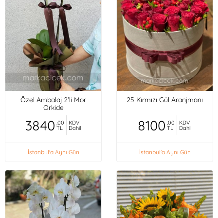
Özel Ambalaj 2'li Mor
25 Kırmızı Gül Aranjmanı
Orkide
3840
8100
,00
KDV
,00
KDV
TL
Dahil
TL
Dahil
İstanbul'a Aynı Gün
İstanbul'a Aynı Gün