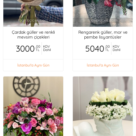
Çardak güller ve renkli
Rengarenk güller, mor ve
mevsim çiçekleri
pembe lisyantüsler
3000
5040
,00
KDV
,00
KDV
TL
Dahil
TL
Dahil
İstanbul'a Aynı Gün
İstanbul'a Aynı Gün