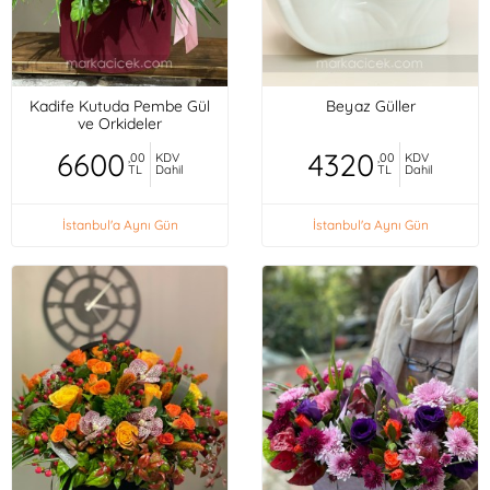
Kadife Kutuda Pembe Gül
Beyaz Güller
ve Orkideler
6600
4320
,00
KDV
,00
KDV
TL
Dahil
TL
Dahil
İstanbul'a Aynı Gün
İstanbul'a Aynı Gün