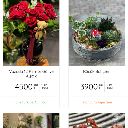
Vazoda 12 Kırmızı Gül ve
Küçük Bahçem
Ayıcık
4500
3900
,00
KDV
,00
KDV
TL
Dahil
TL
Dahil
Tüm Türkiye Aynı Gün
İstanbul'a Aynı Gün