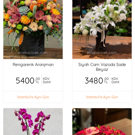
Rengarenk Aranjman
Siyah Cam Vazoda Sade
Beyaz
5400
3480
,00
KDV
,00
KDV
TL
Dahil
TL
Dahil
İstanbul'a Aynı Gün
İstanbul'a Aynı Gün