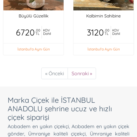
Büyülü Güzellik
Kalbimin Sahibine
6720
3120
,00
KDV
,00
KDV
TL
Dahil
TL
Dahil
İstanbul'a Aynı Gün
İstanbul'a Aynı Gün
« Önceki
Sonraki »
Marka Çiçek ile İSTANBUL
ANADOLU şehrine ucuz ve hızlı
çiçek siparişi
Acıbadem en yakın çiçekçi
,
Acıbadem en yakın çiçek
gönder
,
Ümraniye kaliteli çiçekçi
,
Ümraniye kaliteli