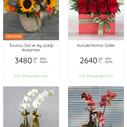
YENİ ÜRÜN
Turuncu Gül ve Ay çiçeği
Kutuda Kırmızı Güller
Aranjmanı
3480
2640
,00
KDV
,00
KDV
TL
Dahil
TL
Dahil
Tüm Türkiye Aynı Gün
Tüm Türkiye Aynı Gün