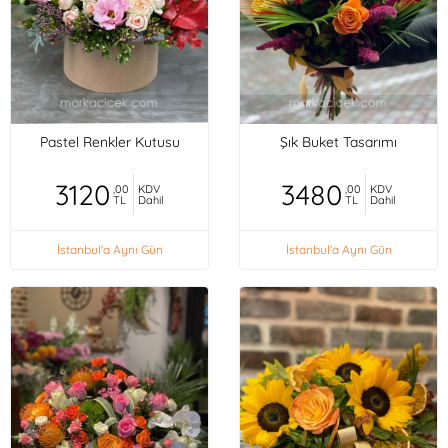
Pastel Renkler Kutusu
Şık Buket Tasarımı
3120
3480
,00
KDV
,00
KDV
TL
Dahil
TL
Dahil
İstanbul'a Aynı Gün
İstanbul'a Aynı Gün