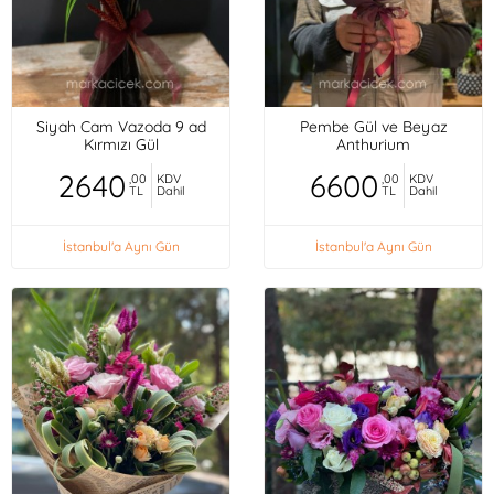
Siyah Cam Vazoda 9 ad
Pembe Gül ve Beyaz
Kırmızı Gül
Anthurium
2640
6600
,00
KDV
,00
KDV
TL
Dahil
TL
Dahil
İstanbul'a Aynı Gün
İstanbul'a Aynı Gün