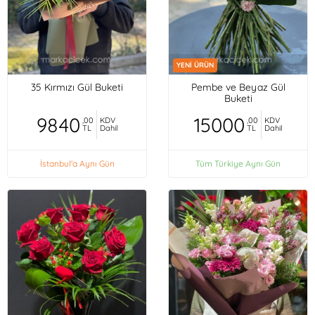
YENİ ÜRÜN
35 Kırmızı Gül Buketi
Pembe ve Beyaz Gül
Buketi
9840
15000
,00
KDV
,00
KDV
TL
Dahil
TL
Dahil
İstanbul'a Aynı Gün
Tüm Türkiye Aynı Gün