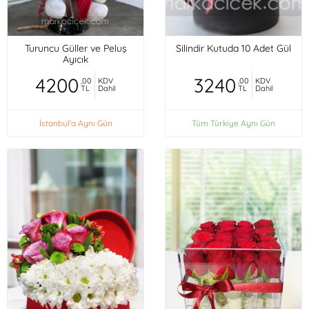
Turuncu Güller ve Peluş
Silindir Kutuda 10 Adet Gül
Ayıcık
4200
3240
,00
KDV
,00
KDV
TL
Dahil
TL
Dahil
İstanbul'a Aynı Gün
Tüm Türkiye Aynı Gün