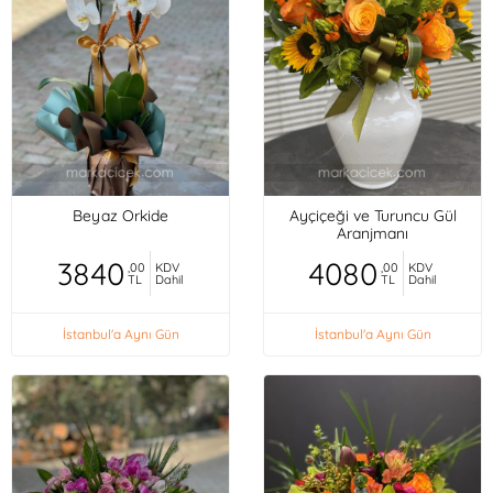
Beyaz Orkide
Ayçiçeği ve Turuncu Gül
Aranjmanı
3840
4080
,00
KDV
,00
KDV
TL
Dahil
TL
Dahil
İstanbul'a Aynı Gün
İstanbul'a Aynı Gün