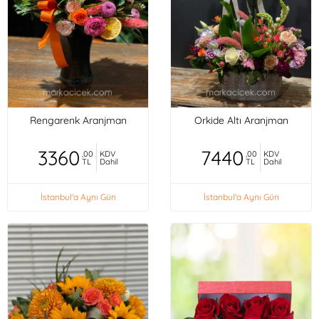
Rengarenk Aranjman
Orkide Altı Aranjman
3360
7440
,00
KDV
,00
KDV
TL
Dahil
TL
Dahil
İstanbul'a Aynı Gün
İstanbul'a Aynı Gün