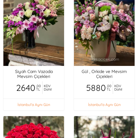
Siyah Cam Vazoda
Gül , Orkide ve Mevsim
Mevsim Çiçekleri
Çiçekleri
2640
5880
,00
KDV
,00
KDV
TL
Dahil
TL
Dahil
İstanbul'a Aynı Gün
İstanbul'a Aynı Gün