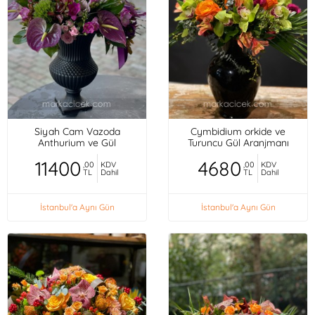
Siyah Cam Vazoda
Cymbidium orkide ve
Anthurium ve Gül
Turuncu Gül Aranjmanı
11400
4680
,00
KDV
,00
KDV
TL
Dahil
TL
Dahil
İstanbul'a Aynı Gün
İstanbul'a Aynı Gün