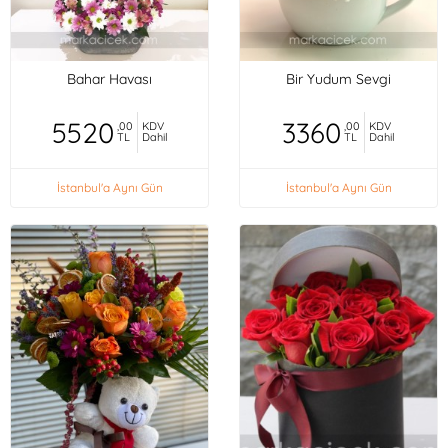
Bahar Havası
Bir Yudum Sevgi
5520
3360
,00
KDV
,00
KDV
TL
Dahil
TL
Dahil
İstanbul'a Aynı Gün
İstanbul'a Aynı Gün