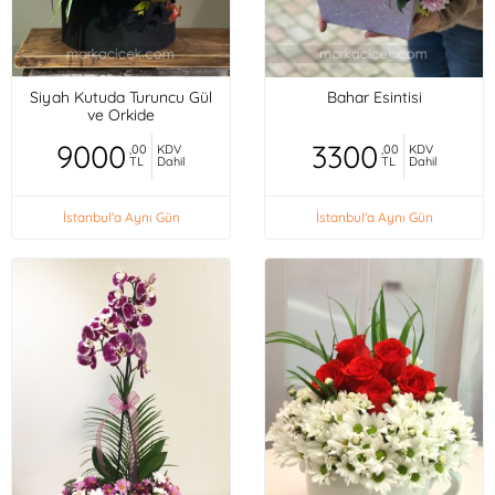
Siyah Kutuda Turuncu Gül
Bahar Esintisi
ve Orkide
9000
3300
,00
KDV
,00
KDV
TL
Dahil
TL
Dahil
İstanbul'a Aynı Gün
İstanbul'a Aynı Gün