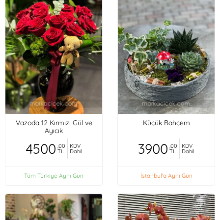
Vazoda 12 Kırmızı Gül ve
Küçük Bahçem
Ayıcık
4500
3900
,00
KDV
,00
KDV
TL
Dahil
TL
Dahil
Tüm Türkiye Aynı Gün
İstanbul'a Aynı Gün