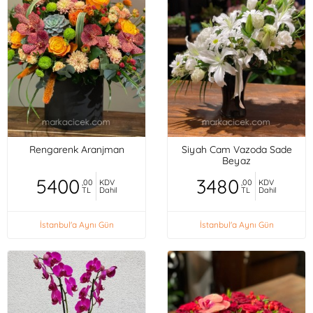
Rengarenk Aranjman
Siyah Cam Vazoda Sade
Beyaz
5400
3480
,00
KDV
,00
KDV
TL
Dahil
TL
Dahil
İstanbul'a Aynı Gün
İstanbul'a Aynı Gün