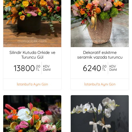
Silindir Kutuda Orkide ve
Dekoratif eskitme
Turuncu Gül
seramik vazoda turuncu
mini güller, orkideler,
13800
6240
,00
KDV
,00
KDV
TL
Dahil
TL
Dahil
İstanbul'a Aynı Gün
İstanbul'a Aynı Gün