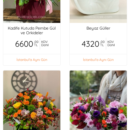
Kadife Kutuda Pembe Gül
Beyaz Güller
ve Orkideler
6600
4320
,00
KDV
,00
KDV
TL
Dahil
TL
Dahil
İstanbul'a Aynı Gün
İstanbul'a Aynı Gün