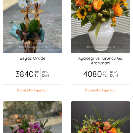
Beyaz Orkide
Ayçiçeği ve Turuncu Gül
Aranjmanı
3840
4080
,00
KDV
,00
KDV
TL
Dahil
TL
Dahil
İstanbul'a Aynı Gün
İstanbul'a Aynı Gün