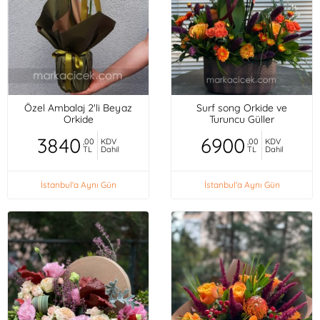
Özel Ambalaj 2'li Beyaz
Surf song Orkide ve
Orkide
Turuncu Güller
3840
6900
,00
KDV
,00
KDV
TL
Dahil
TL
Dahil
İstanbul'a Aynı Gün
İstanbul'a Aynı Gün