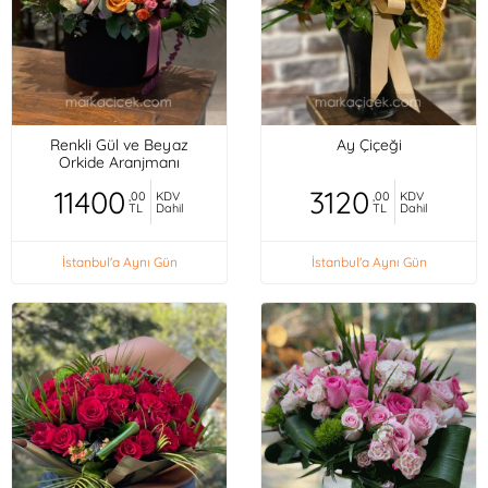
Renkli Gül ve Beyaz
Ay Çiçeği
Orkide Aranjmanı
11400
3120
,00
KDV
,00
KDV
TL
Dahil
TL
Dahil
İstanbul'a Aynı Gün
İstanbul'a Aynı Gün