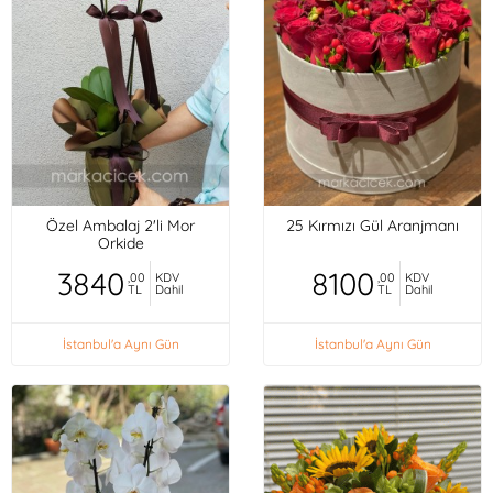
Özel Ambalaj 2'li Mor
25 Kırmızı Gül Aranjmanı
Orkide
3840
8100
,00
KDV
,00
KDV
TL
Dahil
TL
Dahil
İstanbul'a Aynı Gün
İstanbul'a Aynı Gün