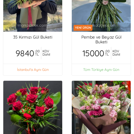
YENİ ÜRÜN
35 Kırmızı Gül Buketi
Pembe ve Beyaz Gül
Buketi
9840
15000
,00
KDV
,00
KDV
TL
Dahil
TL
Dahil
İstanbul'a Aynı Gün
Tüm Türkiye Aynı Gün