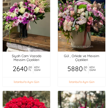
Siyah Cam Vazoda
Gül , Orkide ve Mevsim
Mevsim Çiçekleri
Çiçekleri
2640
5880
,00
KDV
,00
KDV
TL
Dahil
TL
Dahil
İstanbul'a Aynı Gün
İstanbul'a Aynı Gün