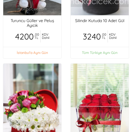
Turuncu Güller ve Peluş
Silindir Kutuda 10 Adet Gül
Ayıcık
4200
3240
,00
KDV
,00
KDV
TL
Dahil
TL
Dahil
İstanbul'a Aynı Gün
Tüm Türkiye Aynı Gün