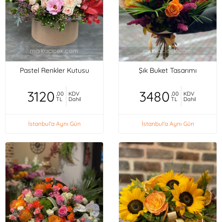
Pastel Renkler Kutusu
Şık Buket Tasarımı
3120
3480
,00
KDV
,00
KDV
TL
Dahil
TL
Dahil
İstanbul'a Aynı Gün
İstanbul'a Aynı Gün