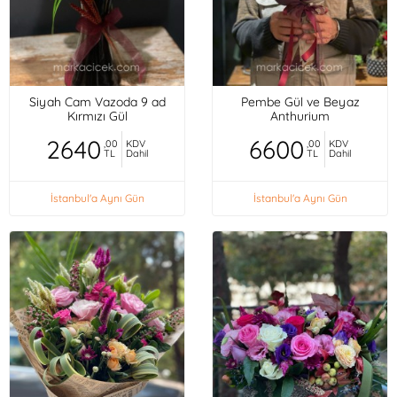
Siyah Cam Vazoda 9 ad
Pembe Gül ve Beyaz
Kırmızı Gül
Anthurium
2640
6600
,00
KDV
,00
KDV
TL
Dahil
TL
Dahil
İstanbul'a Aynı Gün
İstanbul'a Aynı Gün