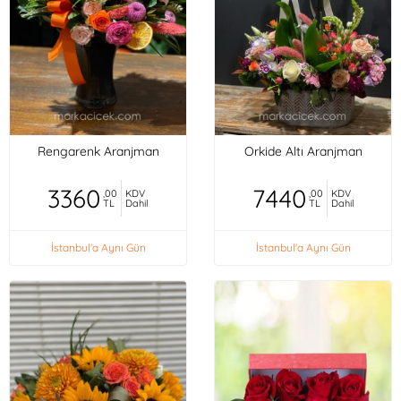
Rengarenk Aranjman
Orkide Altı Aranjman
3360
7440
,00
KDV
,00
KDV
TL
Dahil
TL
Dahil
İstanbul'a Aynı Gün
İstanbul'a Aynı Gün