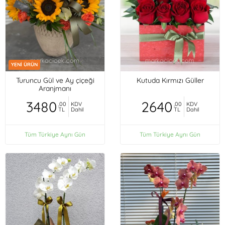
YENİ ÜRÜN
Turuncu Gül ve Ay çiçeği
Kutuda Kırmızı Güller
Aranjmanı
3480
2640
,00
KDV
,00
KDV
TL
Dahil
TL
Dahil
Tüm Türkiye Aynı Gün
Tüm Türkiye Aynı Gün