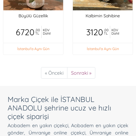
Büyülü Güzellik
Kalbimin Sahibine
6720
3120
,00
KDV
,00
KDV
TL
Dahil
TL
Dahil
İstanbul'a Aynı Gün
İstanbul'a Aynı Gün
« Önceki
Sonraki »
Marka Çiçek ile İSTANBUL
ANADOLU şehrine ucuz ve hızlı
çiçek siparişi
Acıbadem en yakın çiçekçi
,
Acıbadem en yakın çiçek
gönder
,
Ümraniye online çiçekçi
,
Ümraniye online