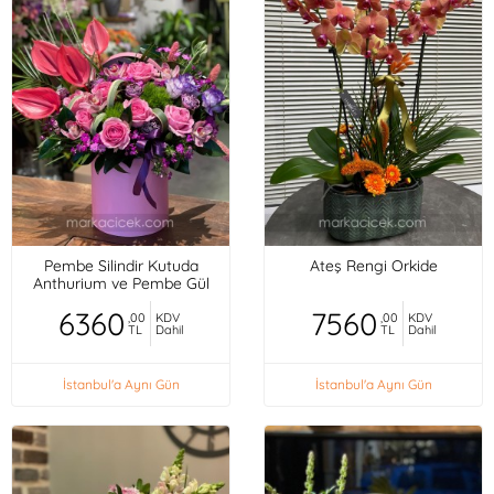
Pembe Silindir Kutuda
Ateş Rengi Orkide
Anthurium ve Pembe Gül
6360
7560
,00
KDV
,00
KDV
TL
Dahil
TL
Dahil
İstanbul'a Aynı Gün
İstanbul'a Aynı Gün