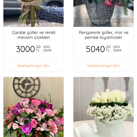
Çardak güller ve renkli
Rengarenk güller, mor ve
mevsim çiçekleri
pembe lisyantüsler
3000
5040
,00
KDV
,00
KDV
TL
Dahil
TL
Dahil
İstanbul'a Aynı Gün
İstanbul'a Aynı Gün