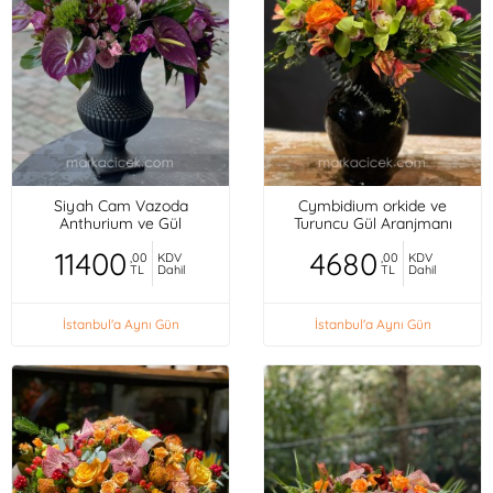
Siyah Cam Vazoda
Cymbidium orkide ve
Anthurium ve Gül
Turuncu Gül Aranjmanı
11400
4680
,00
KDV
,00
KDV
TL
Dahil
TL
Dahil
İstanbul'a Aynı Gün
İstanbul'a Aynı Gün