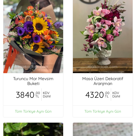
Turuncu Mor Mevsim
Masa Üzeri Dekoratif
Buketi
Aranjman
3840
4320
,00
KDV
,00
KDV
TL
Dahil
TL
Dahil
Tüm Türkiye Aynı Gün
Tüm Türkiye Aynı Gün