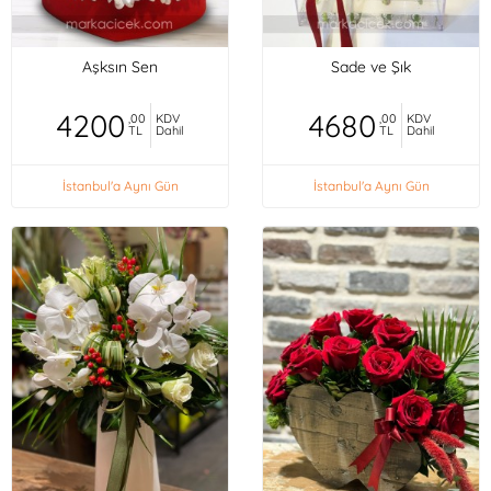
Aşksın Sen
Sade ve Şık
4200
4680
,00
KDV
,00
KDV
TL
Dahil
TL
Dahil
İstanbul'a Aynı Gün
İstanbul'a Aynı Gün