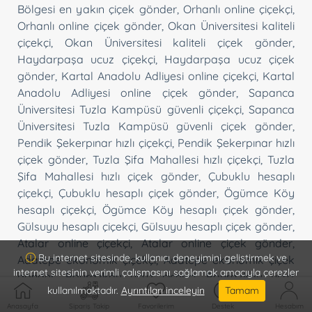
Bölgesi en yakın çiçek gönder
,
Orhanlı online çiçekçi
,
Orhanlı online çiçek gönder
,
Okan Üniversitesi kaliteli
çiçekçi
,
Okan Üniversitesi kaliteli çiçek gönder
,
Haydarpaşa ucuz çiçekçi
,
Haydarpaşa ucuz çiçek
gönder
,
Kartal Anadolu Adliyesi online çiçekçi
,
Kartal
Anadolu Adliyesi online çiçek gönder
,
Sapanca
Üniversitesi Tuzla Kampüsü güvenli çiçekçi
,
Sapanca
Üniversitesi Tuzla Kampüsü güvenli çiçek gönder
,
Pendik Şekerpınar hızlı çiçekçi
,
Pendik Şekerpınar hızlı
çiçek gönder
,
Tuzla Şifa Mahallesi hızlı çiçekçi
,
Tuzla
Şifa Mahallesi hızlı çiçek gönder
,
Çubuklu hesaplı
çiçekçi
,
Çubuklu hesaplı çiçek gönder
,
Ögümce Köy
hesaplı çiçekçi
,
Ögümce Köy hesaplı çiçek gönder
,
Gülsuyu hesaplı çiçekçi
,
Gülsuyu hesaplı çiçek gönder
,
Atalar online çiçekçi
,
Atalar online çiçek gönder
,
Bu internet sitesinde, kullanıcı deneyimini geliştirmek ve
Adatepe ekonomik çiçekçi
,
Adatepe ekonomik çiçek
internet sitesinin verimli çalışmasını sağlamak amacıyla çerezler
gönder
,
Poyrazköy ucuz çiçekçi
,
Poyrazköy ucuz
kullanılmaktadır.
Ayrıntıları inceleyin
Tamam
çiçek gönder
,
Anadolu Feneri ucuz çiçekçi
,
Anadolu
Anasayfa
Sipariş Takip
Favorilerim
Destek
Hesabım
Feneri ucuz çiçek gönder
,
Ağva en yakın çiçekçi
,
Ağva