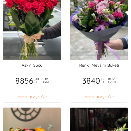
Aşkın Gücü
Renkli Mevsim Buketi
8856
3840
,00
KDV
,00
KDV
TL
Dahil
TL
Dahil
İstanbul'a Aynı Gün
İstanbul'a Aynı Gün