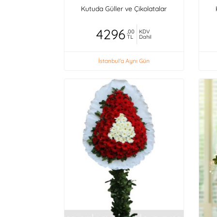
Kutuda Güller ve Çikolatalar
4296
,00
KDV
TL
Dahil
İstanbul'a Aynı Gün