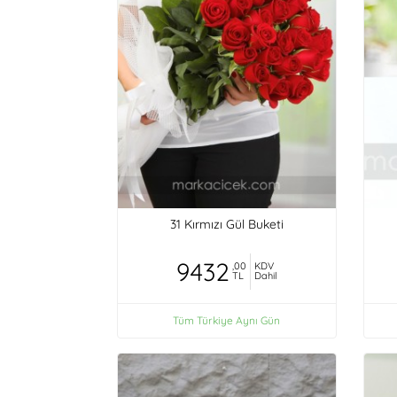
31 Kırmızı Gül Buketi
9432
,00
KDV
TL
Dahil
Tüm Türkiye Aynı Gün