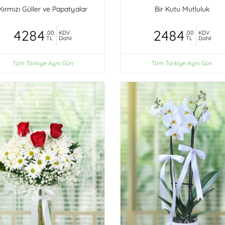
Kırmızı Güller ve Papatyalar
Bir Kutu Mutluluk
4284
2484
,00
KDV
,00
KDV
TL
Dahil
TL
Dahil
Tüm Türkiye Aynı Gün
Tüm Türkiye Aynı Gün