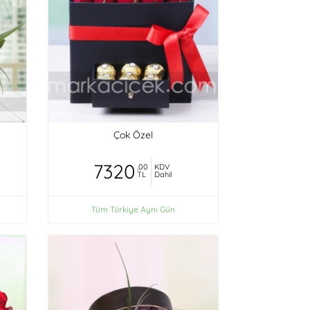
Çok Özel
7320
,00
KDV
TL
Dahil
Tüm Türkiye Aynı Gün