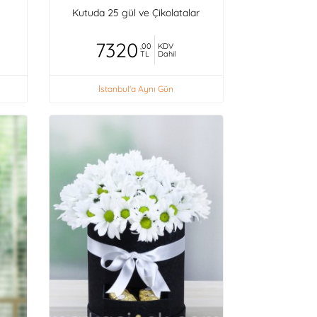
Kutuda 25 gül ve Çikolatalar
7320
,00
KDV
TL
Dahil
İstanbul'a Aynı Gün