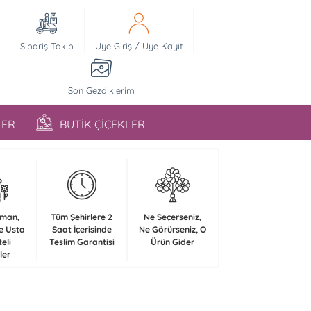
Sipariş Takip
Üye Giriş
/
Üye Kayıt
Son Gezdiklerim
LER
BUTİK ÇİÇEKLER
zman,
Tüm Şehirlere 2
Ne Seçerseniz,
e Usta
Saat İçerisinde
Ne Görürseniz, O
teli
Teslim Garantisi
Ürün Gider
ler