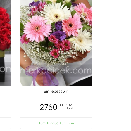
Bir Tebessüm
2760
,00
KDV
TL
Dahil
Tüm Türkiye Aynı Gün