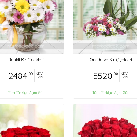
Renkli Kır Çiçekleri
Orkide ve Kır Çiçekleri
2484
5520
,00
KDV
,00
KDV
TL
Dahil
TL
Dahil
Tüm Türkiye Aynı Gün
Tüm Türkiye Aynı Gün