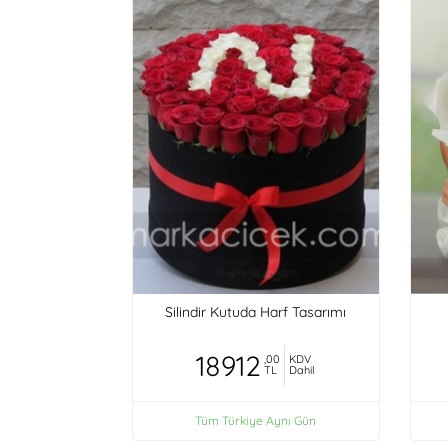
Silindir Kutuda Harf Tasarımı
18912
,00
KDV
TL
Dahil
Tüm Türkiye Aynı Gün