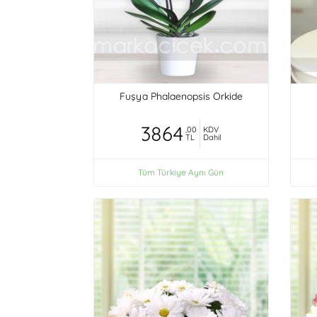
Fuşya Phalaenopsis Orkide
3864
,00
KDV
TL
Dahil
Tüm Türkiye Aynı Gün