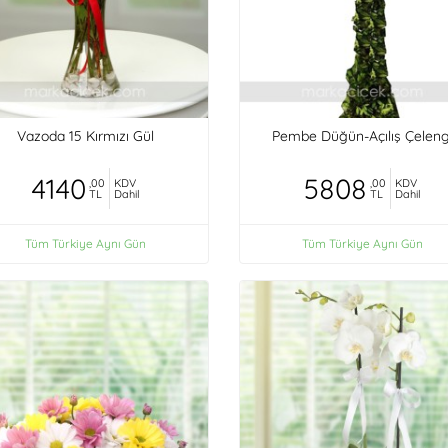
Vazoda 15 Kırmızı Gül
Pembe Düğün-Açılış Çeleng
4140
5808
,00
KDV
,00
KDV
TL
Dahil
TL
Dahil
Tüm Türkiye Aynı Gün
Tüm Türkiye Aynı Gün