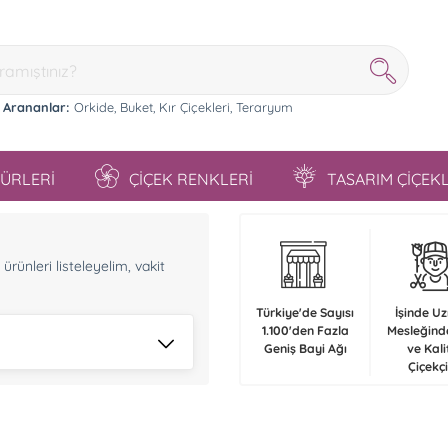
 Arananlar:
Orkide,
Buket,
Kır Çiçekleri,
Teraryum
TÜRLERİ
ÇİÇEK RENKLERİ
TASARIM ÇİÇEK
n
rünleri listeleyelim, vakit
Türkiye'de Sayısı
İşinde U
1.100'den Fazla
Mesleğind
Geniş Bayi Ağı
ve Kali
Çiçekçi