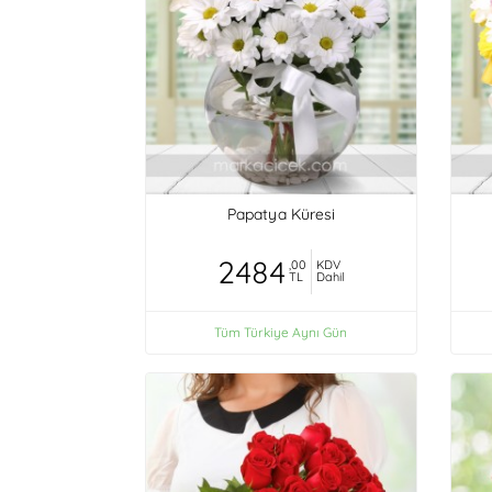
Papatya Küresi
2484
,00
KDV
TL
Dahil
Tüm Türkiye Aynı Gün