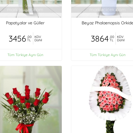
Papatyalar ve Güller
Beyaz Phalaenopsis Orkid
3456
3864
,00
KDV
,00
KDV
TL
Dahil
TL
Dahil
Tüm Türkiye Aynı Gün
Tüm Türkiye Aynı Gün