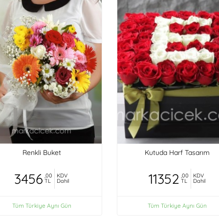
Renkli Buket
Kutuda Harf Tasarım
3456
11352
,00
KDV
,00
KDV
TL
Dahil
TL
Dahil
Tüm Türkiye Aynı Gün
Tüm Türkiye Aynı Gün