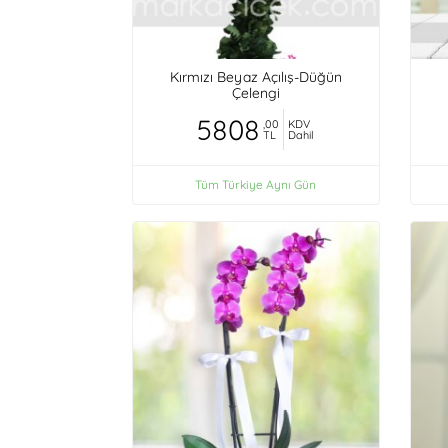
Kırmızı Beyaz Açılış-Düğün
Çelengi
5808
,00
KDV
TL
Dahil
Tüm Türkiye Aynı Gün