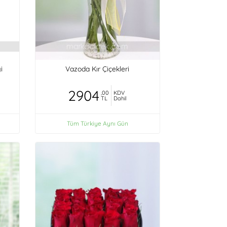
i
Vazoda Kır Çiçekleri
2904
,00
KDV
TL
Dahil
Tüm Türkiye Aynı Gün