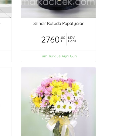
e
Silindir Kutuda Papatyalar
2760
,00
KDV
TL
Dahil
Tüm Türkiye Aynı Gün