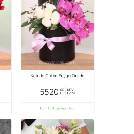
Kutuda Gül ve Fuşya Orkide
5520
,00
KDV
TL
Dahil
Tüm Türkiye Aynı Gün