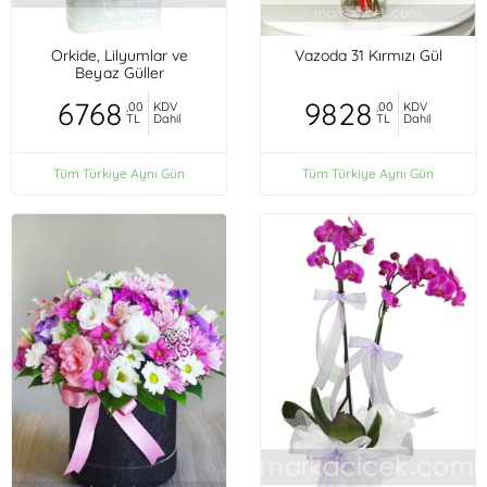
Orkide, Lilyumlar ve
Vazoda 31 Kırmızı Gül
Beyaz Güller
6768
9828
,00
KDV
,00
KDV
TL
Dahil
TL
Dahil
Tüm Türkiye Aynı Gün
Tüm Türkiye Aynı Gün