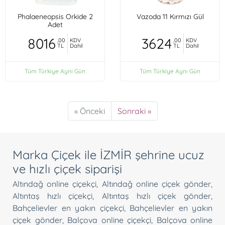
Phalaeneopsis Orkide 2
Vazoda 11 Kırmızı Gül
Adet
8016
3624
,00
KDV
,00
KDV
TL
Dahil
TL
Dahil
Tüm Türkiye Aynı Gün
Tüm Türkiye Aynı Gün
« Önceki
Sonraki »
Marka Çiçek ile İZMİR şehrine ucuz
ve hızlı çiçek siparişi
Altındağ online çiçekçi
,
Altındağ online çiçek gönder
,
Altıntaş hızlı çiçekçi
,
Altıntaş hızlı çiçek gönder
,
Bahçelievler en yakın çiçekçi
,
Bahçelievler en yakın
çiçek gönder
,
Balçova online çiçekçi
,
Balçova online