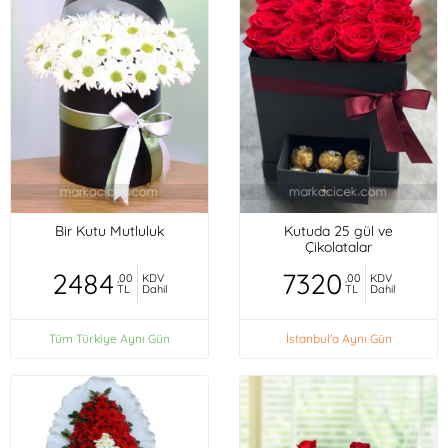
Bir Kutu Mutluluk
Kutuda 25 gül ve
Çikolatalar
2484
7320
,00
KDV
,00
KDV
TL
Dahil
TL
Dahil
Tüm Türkiye Aynı Gün
İstanbul'a Aynı Gün