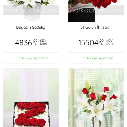
Beyazın Sadeliği
51 Gülün İhtişamı
4836
15504
,00
KDV
,00
KDV
TL
Dahil
TL
Dahil
Tüm Türkiye Aynı Gün
Tüm Türkiye Aynı Gün