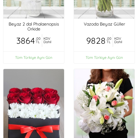
Beyaz 2 dal Phalaenopsis
Vazoda Beyaz Güller
Orkide
3864
9828
,00
KDV
,00
KDV
TL
Dahil
TL
Dahil
Tüm Türkiye Aynı Gün
Tüm Türkiye Aynı Gün