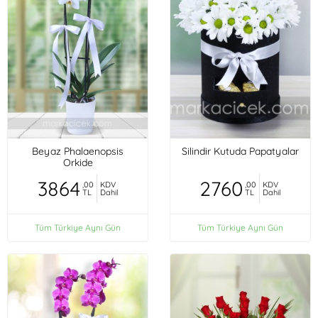
Beyaz Phalaenopsis
Silindir Kutuda Papatyalar
Orkide
3864
2760
,00
KDV
,00
KDV
TL
Dahil
TL
Dahil
Tüm Türkiye Aynı Gün
Tüm Türkiye Aynı Gün