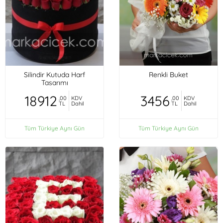
Silindir Kutuda Harf
Renkli Buket
Tasarımı
18912
3456
,00
KDV
,00
KDV
TL
Dahil
TL
Dahil
Tüm Türkiye Aynı Gün
Tüm Türkiye Aynı Gün