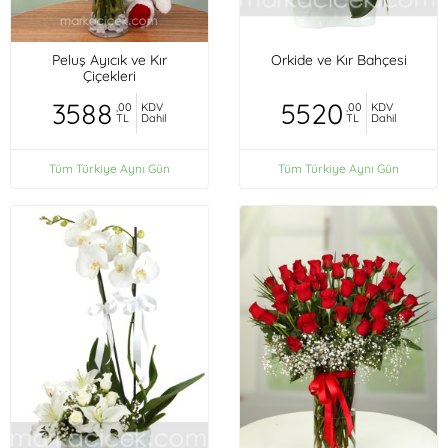
Peluş Ayıcık ve Kır
Orkide ve Kır Bahçesi
Çiçekleri
3588
5520
,00
KDV
,00
KDV
TL
Dahil
TL
Dahil
Tüm Türkiye Aynı Gün
Tüm Türkiye Aynı Gün