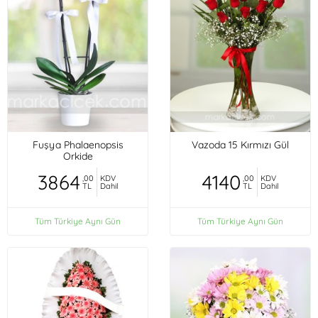
Fuşya Phalaenopsis
Vazoda 15 Kırmızı Gül
Orkide
3864
4140
,00
KDV
,00
KDV
TL
Dahil
TL
Dahil
Tüm Türkiye Aynı Gün
Tüm Türkiye Aynı Gün