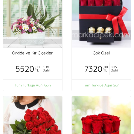
Orkide ve Kır Çiçekleri
Çok Özel
5520
7320
,00
KDV
,00
KDV
TL
Dahil
TL
Dahil
Tüm Türkiye Aynı Gün
Tüm Türkiye Aynı Gün