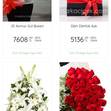
25 Kırmızı Gül Buketi
Dört Dörtlük Aşk
7608
5136
,00
KDV
,00
KDV
TL
Dahil
TL
Dahil
Tüm Türkiye Aynı Gün
Tüm Türkiye Aynı Gün