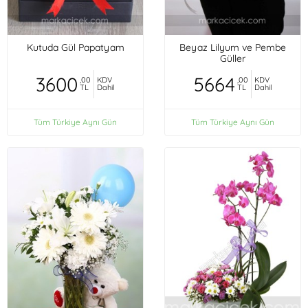
Kutuda Gül Papatyam
Beyaz Lilyum ve Pembe
Güller
3600
5664
,00
KDV
,00
KDV
TL
Dahil
TL
Dahil
Tüm Türkiye Aynı Gün
Tüm Türkiye Aynı Gün