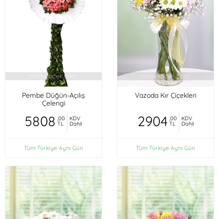
Pembe Düğün-Açılış
Vazoda Kır Çiçekleri
Çelengi
5808
2904
,00
KDV
,00
KDV
TL
Dahil
TL
Dahil
Tüm Türkiye Aynı Gün
Tüm Türkiye Aynı Gün