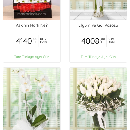
Aşkının Harfi Ne?
Lilyum ve Gül Vazosu
4140
4008
,00
KDV
,00
KDV
TL
Dahil
TL
Dahil
Tüm Türkiye Aynı Gün
Tüm Türkiye Aynı Gün