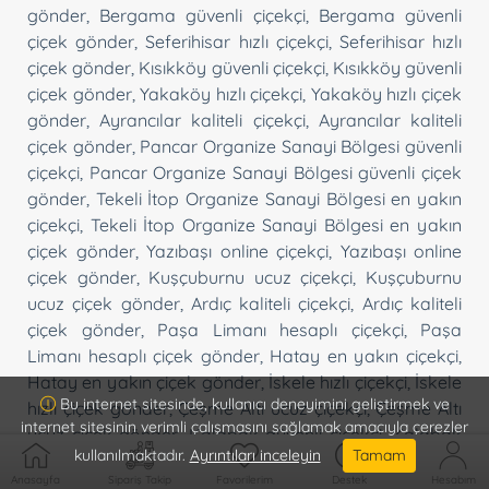
gönder
,
Bergama güvenli çiçekçi
,
Bergama güvenli
çiçek gönder
,
Seferihisar hızlı çiçekçi
,
Seferihisar hızlı
çiçek gönder
,
Kısıkköy güvenli çiçekçi
,
Kısıkköy güvenli
çiçek gönder
,
Yakaköy hızlı çiçekçi
,
Yakaköy hızlı çiçek
gönder
,
Ayrancılar kaliteli çiçekçi
,
Ayrancılar kaliteli
çiçek gönder
,
Pancar Organize Sanayi Bölgesi güvenli
çiçekçi
,
Pancar Organize Sanayi Bölgesi güvenli çiçek
gönder
,
Tekeli İtop Organize Sanayi Bölgesi en yakın
çiçekçi
,
Tekeli İtop Organize Sanayi Bölgesi en yakın
çiçek gönder
,
Yazıbaşı online çiçekçi
,
Yazıbaşı online
çiçek gönder
,
Kuşçuburnu ucuz çiçekçi
,
Kuşçuburnu
ucuz çiçek gönder
,
Ardıç kaliteli çiçekçi
,
Ardıç kaliteli
çiçek gönder
,
Paşa Limanı hesaplı çiçekçi
,
Paşa
Limanı hesaplı çiçek gönder
,
Hatay en yakın çiçekçi
,
Hatay en yakın çiçek gönder
,
İskele hızlı çiçekçi
,
İskele
Bu internet sitesinde, kullanıcı deneyimini geliştirmek ve
hızlı çiçek gönder
,
Çeşme Altı ucuz çiçekçi
,
Çeşme Altı
internet sitesinin verimli çalışmasını sağlamak amacıyla çerezler
ucuz çiçek gönder
,
Kalabak güvenli çiçekçi
,
Kalabak
kullanılmaktadır.
Ayrıntıları inceleyin
Tamam
güvenli çiçek gönder
,
Zeytin Alanı ekonomik çiçekçi
,
Anasayfa
Sipariş Takip
Favorilerim
Destek
Hesabım
Zeytin Alanı ekonomik çiçek gönder
,
İçmeler hesaplı