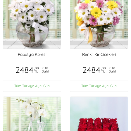
Papatya Küresi
Renkli Kır Çiçekleri
2484
2484
,00
KDV
,00
KDV
TL
Dahil
TL
Dahil
Tüm Türkiye Aynı Gün
Tüm Türkiye Aynı Gün