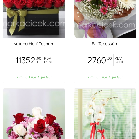
Kutuda Harf Tasarım
Bir Tebessüm
11352
2760
,00
KDV
,00
KDV
TL
Dahil
TL
Dahil
Tüm Türkiye Aynı Gün
Tüm Türkiye Aynı Gün