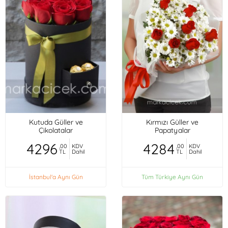
Kutuda Güller ve
Kırmızı Güller ve
Çikolatalar
Papatyalar
4296
4284
,00
KDV
,00
KDV
TL
Dahil
TL
Dahil
İstanbul'a Aynı Gün
Tüm Türkiye Aynı Gün