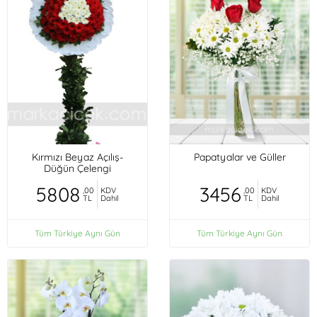
Kırmızı Beyaz Açılış-
Papatyalar ve Güller
Düğün Çelengi
5808
3456
,00
KDV
,00
KDV
TL
Dahil
TL
Dahil
Tüm Türkiye Aynı Gün
Tüm Türkiye Aynı Gün