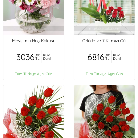
Mevsimin Hoş Kokusu
Orkide ve 7 Kırmızı Gül
3036
6816
,00
KDV
,00
KDV
TL
Dahil
TL
Dahil
Tüm Türkiye Aynı Gün
Tüm Türkiye Aynı Gün