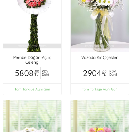
Pembe Düğün-Açılış
Vazoda Kır Çiçekleri
Çelengi
5808
2904
,00
KDV
,00
KDV
TL
Dahil
TL
Dahil
Tüm Türkiye Aynı Gün
Tüm Türkiye Aynı Gün