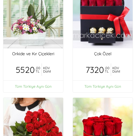
Orkide ve Kır Çiçekleri
Çok Özel
5520
7320
,00
KDV
,00
KDV
TL
Dahil
TL
Dahil
Tüm Türkiye Aynı Gün
Tüm Türkiye Aynı Gün