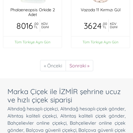
Phalaeneopsis Orkide 2
Vazoda 11 Kırmızı Gül
Adet
8016
3624
,00
KDV
,00
KDV
TL
Dahil
TL
Dahil
Tüm Türkiye Aynı Gün
Tüm Türkiye Aynı Gün
« Önceki
Sonraki »
Marka Çiçek ile İZMİR şehrine ucuz
ve hızlı çiçek siparişi
Altındağ hesaplı çiçekçi
,
Altındağ hesaplı çiçek gönder
,
Altıntaş kaliteli çiçekçi
,
Altıntaş kaliteli çiçek gönder
,
Bahçelievler online çiçekçi
,
Bahçelievler online çiçek
gönder
,
Balçova güvenli çiçekçi
,
Balçova güvenli çiçek