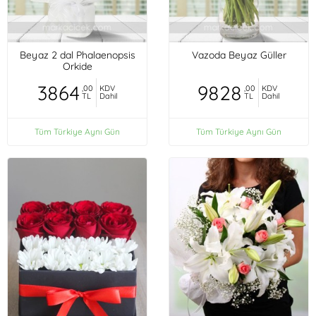
Beyaz 2 dal Phalaenopsis
Vazoda Beyaz Güller
Orkide
3864
9828
,00
KDV
,00
KDV
TL
Dahil
TL
Dahil
Tüm Türkiye Aynı Gün
Tüm Türkiye Aynı Gün