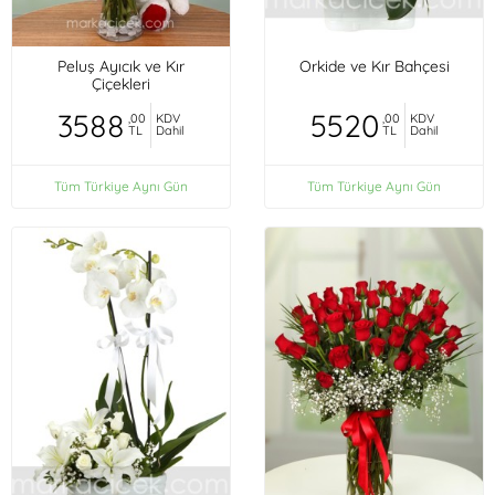
Peluş Ayıcık ve Kır
Orkide ve Kır Bahçesi
Çiçekleri
3588
5520
,00
KDV
,00
KDV
TL
Dahil
TL
Dahil
Tüm Türkiye Aynı Gün
Tüm Türkiye Aynı Gün