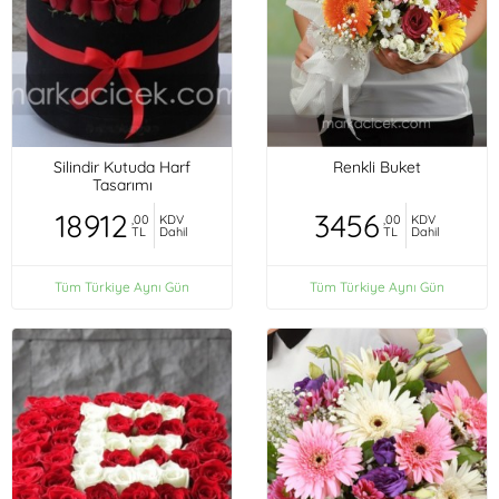
Silindir Kutuda Harf
Renkli Buket
Tasarımı
18912
3456
,00
KDV
,00
KDV
TL
Dahil
TL
Dahil
Tüm Türkiye Aynı Gün
Tüm Türkiye Aynı Gün