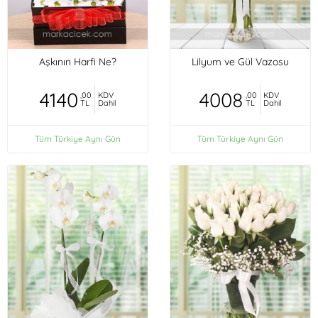
Aşkının Harfi Ne?
Lilyum ve Gül Vazosu
4140
4008
,00
KDV
,00
KDV
TL
Dahil
TL
Dahil
Tüm Türkiye Aynı Gün
Tüm Türkiye Aynı Gün