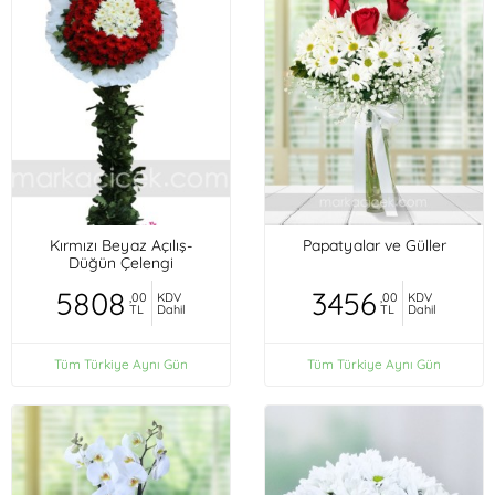
Kırmızı Beyaz Açılış-
Papatyalar ve Güller
Düğün Çelengi
5808
3456
,00
KDV
,00
KDV
TL
Dahil
TL
Dahil
Tüm Türkiye Aynı Gün
Tüm Türkiye Aynı Gün