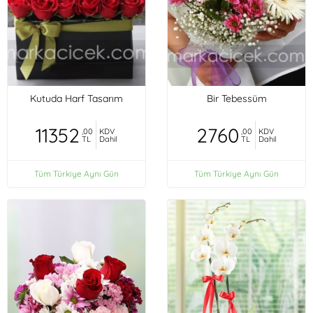
Kutuda Harf Tasarım
Bir Tebessüm
11352
2760
,00
KDV
,00
KDV
TL
Dahil
TL
Dahil
Tüm Türkiye Aynı Gün
Tüm Türkiye Aynı Gün