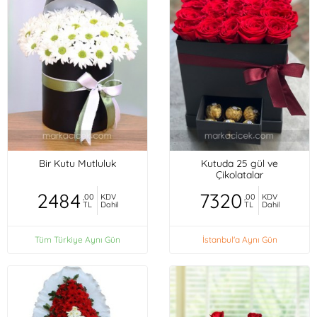
Bir Kutu Mutluluk
Kutuda 25 gül ve
Çikolatalar
2484
7320
,00
KDV
,00
KDV
TL
Dahil
TL
Dahil
Tüm Türkiye Aynı Gün
İstanbul'a Aynı Gün