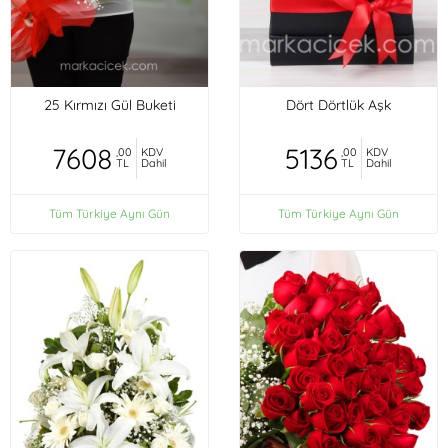
25 Kırmızı Gül Buketi
Dört Dörtlük Aşk
7608
5136
,00
KDV
,00
KDV
TL
Dahil
TL
Dahil
Tüm Türkiye Aynı Gün
Tüm Türkiye Aynı Gün