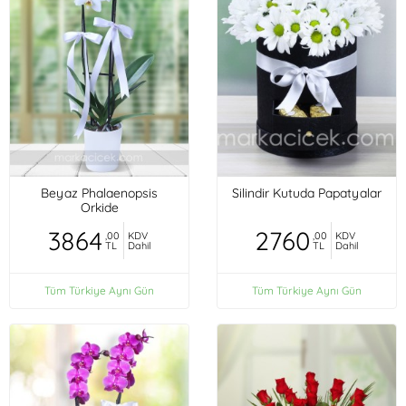
Beyaz Phalaenopsis
Silindir Kutuda Papatyalar
Orkide
3864
2760
,00
KDV
,00
KDV
TL
Dahil
TL
Dahil
Tüm Türkiye Aynı Gün
Tüm Türkiye Aynı Gün