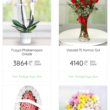
Fuşya Phalaenopsis
Vazoda 15 Kırmızı Gül
Orkide
3864
4140
,00
KDV
,00
KDV
TL
Dahil
TL
Dahil
Tüm Türkiye Aynı Gün
Tüm Türkiye Aynı Gün