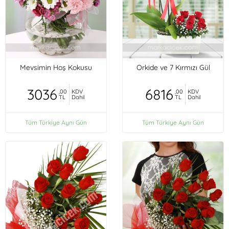
Mevsimin Hoş Kokusu
Orkide ve 7 Kırmızı Gül
3036
6816
,00
KDV
,00
KDV
TL
Dahil
TL
Dahil
Tüm Türkiye Aynı Gün
Tüm Türkiye Aynı Gün