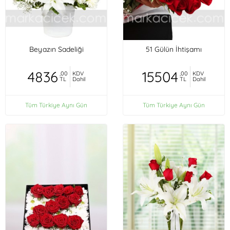
Beyazın Sadeliği
51 Gülün İhtişamı
4836
15504
,00
KDV
,00
KDV
TL
Dahil
TL
Dahil
Tüm Türkiye Aynı Gün
Tüm Türkiye Aynı Gün