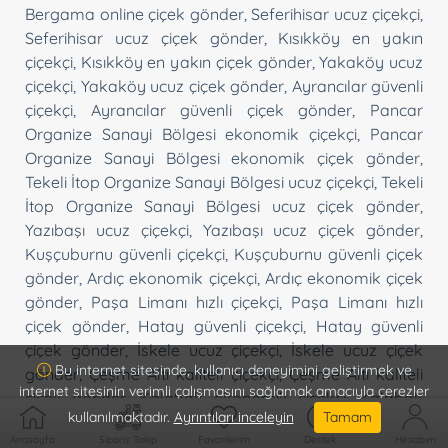
Bergama online çiçek gönder
,
Seferihisar ucuz çiçekçi
,
Seferihisar ucuz çiçek gönder
,
Kısıkköy en yakın
çiçekçi
,
Kısıkköy en yakın çiçek gönder
,
Yakaköy ucuz
çiçekçi
,
Yakaköy ucuz çiçek gönder
,
Ayrancılar güvenli
çiçekçi
,
Ayrancılar güvenli çiçek gönder
,
Pancar
Organize Sanayi Bölgesi ekonomik çiçekçi
,
Pancar
Organize Sanayi Bölgesi ekonomik çiçek gönder
,
Tekeli İtop Organize Sanayi Bölgesi ucuz çiçekçi
,
Tekeli
İtop Organize Sanayi Bölgesi ucuz çiçek gönder
,
Yazıbaşı ucuz çiçekçi
,
Yazıbaşı ucuz çiçek gönder
,
Kuşçuburnu güvenli çiçekçi
,
Kuşçuburnu güvenli çiçek
gönder
,
Ardıç ekonomik çiçekçi
,
Ardıç ekonomik çiçek
gönder
,
Paşa Limanı hızlı çiçekçi
,
Paşa Limanı hızlı
çiçek gönder
,
Hatay güvenli çiçekçi
,
Hatay güvenli
çiçek gönder
,
İskele ucuz çiçekçi
,
İskele ucuz çiçek
Bu internet sitesinde, kullanıcı deneyimini geliştirmek ve
gönder
,
Çeşme Altı kaliteli çiçekçi
,
Çeşme Altı kaliteli
internet sitesinin verimli çalışmasını sağlamak amacıyla çerezler
çiçek gönder
,
Kalabak ekonomik çiçekçi
,
Kalabak
kullanılmaktadır.
Ayrıntıları inceleyin
Tamam
ekonomik çiçek gönder
,
Zeytin Alanı ucuz çiçekçi
,
Anasayfa
Sipariş Takip
Favorilerim
Destek
Hesabım
Zeytin Alanı ucuz çiçek gönder
,
İçmeler ekonomik