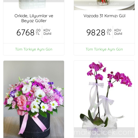
Orkide, Lilyumlar ve
Vazoda 31 Kırmızı Gül
Beyaz Güller
6768
9828
,00
KDV
,00
KDV
TL
Dahil
TL
Dahil
Tüm Türkiye Aynı Gün
Tüm Türkiye Aynı Gün