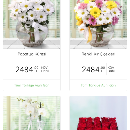
Papatya Küresi
Renkli Kır Çiçekleri
2484
2484
,00
KDV
,00
KDV
TL
Dahil
TL
Dahil
Tüm Türkiye Aynı Gün
Tüm Türkiye Aynı Gün