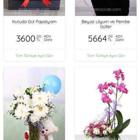
Kutuda Gül Papatyam
Beyaz Lilyum ve Pembe
Güller
3600
5664
,00
KDV
,00
KDV
TL
Dahil
TL
Dahil
Tüm Türkiye Aynı Gün
Tüm Türkiye Aynı Gün