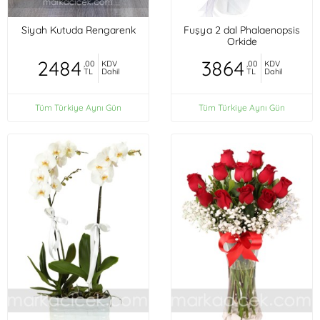
Siyah Kutuda Rengarenk
Fuşya 2 dal Phalaenopsis
Orkide
2484
3864
,00
KDV
,00
KDV
TL
Dahil
TL
Dahil
Tüm Türkiye Aynı Gün
Tüm Türkiye Aynı Gün