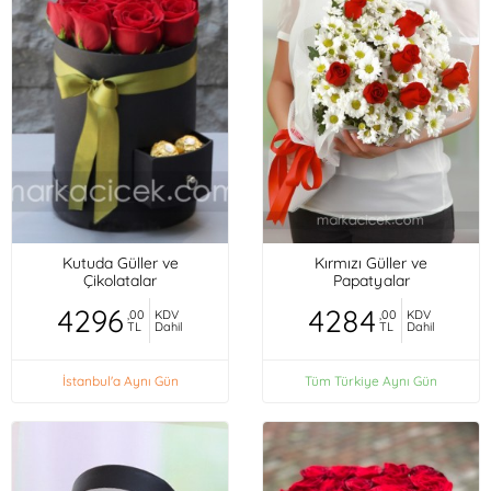
Kutuda Güller ve
Kırmızı Güller ve
Çikolatalar
Papatyalar
4296
4284
,00
KDV
,00
KDV
TL
Dahil
TL
Dahil
İstanbul'a Aynı Gün
Tüm Türkiye Aynı Gün