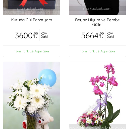
Kutuda Gül Papatyam
Beyaz Lilyum ve Pembe
Güller
3600
5664
,00
KDV
,00
KDV
TL
Dahil
TL
Dahil
Tüm Türkiye Aynı Gün
Tüm Türkiye Aynı Gün