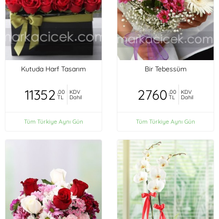
Kutuda Harf Tasarım
Bir Tebessüm
11352
2760
,00
KDV
,00
KDV
TL
Dahil
TL
Dahil
Tüm Türkiye Aynı Gün
Tüm Türkiye Aynı Gün