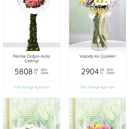
Pembe Düğün-Açılış
Vazoda Kır Çiçekleri
Çelengi
5808
2904
,00
KDV
,00
KDV
TL
Dahil
TL
Dahil
Tüm Türkiye Aynı Gün
Tüm Türkiye Aynı Gün