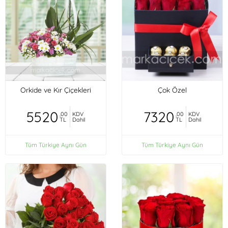
Orkide ve Kır Çiçekleri
Çok Özel
5520
7320
,00
KDV
,00
KDV
TL
Dahil
TL
Dahil
Tüm Türkiye Aynı Gün
Tüm Türkiye Aynı Gün