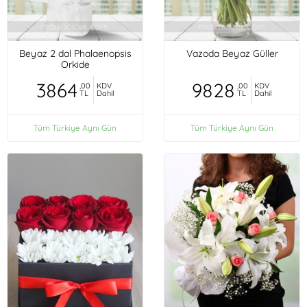
Beyaz 2 dal Phalaenopsis
Vazoda Beyaz Güller
Orkide
3864
9828
,00
KDV
,00
KDV
TL
Dahil
TL
Dahil
Tüm Türkiye Aynı Gün
Tüm Türkiye Aynı Gün