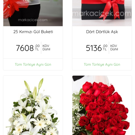
25 Kırmızı Gül Buketi
Dört Dörtlük Aşk
7608
5136
,00
KDV
,00
KDV
TL
Dahil
TL
Dahil
Tüm Türkiye Aynı Gün
Tüm Türkiye Aynı Gün