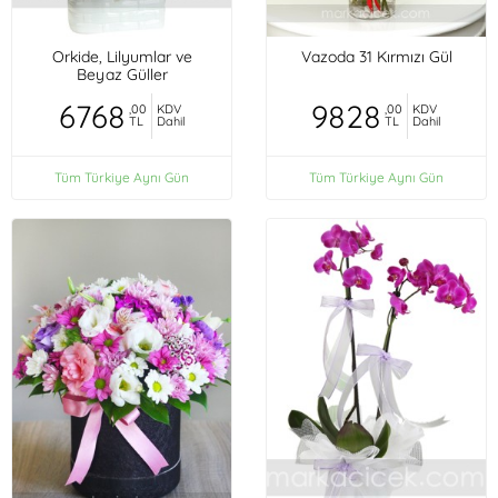
Orkide, Lilyumlar ve
Vazoda 31 Kırmızı Gül
Beyaz Güller
6768
9828
,00
KDV
,00
KDV
TL
Dahil
TL
Dahil
Tüm Türkiye Aynı Gün
Tüm Türkiye Aynı Gün