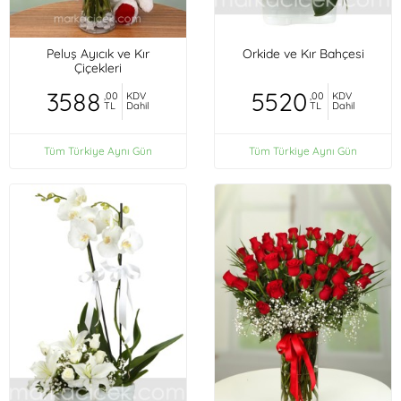
Peluş Ayıcık ve Kır
Orkide ve Kır Bahçesi
Çiçekleri
3588
5520
,00
KDV
,00
KDV
TL
Dahil
TL
Dahil
Tüm Türkiye Aynı Gün
Tüm Türkiye Aynı Gün