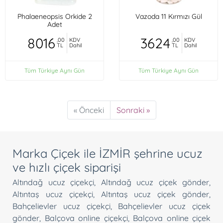
Phalaeneopsis Orkide 2
Vazoda 11 Kırmızı Gül
Adet
8016
3624
,00
KDV
,00
KDV
TL
Dahil
TL
Dahil
Tüm Türkiye Aynı Gün
Tüm Türkiye Aynı Gün
« Önceki
Sonraki »
Marka Çiçek ile İZMİR şehrine ucuz
ve hızlı çiçek siparişi
Altındağ ucuz çiçekçi
,
Altındağ ucuz çiçek gönder
,
Altıntaş ucuz çiçekçi
,
Altıntaş ucuz çiçek gönder
,
Bahçelievler ucuz çiçekçi
,
Bahçelievler ucuz çiçek
gönder
,
Balçova online çiçekçi
,
Balçova online çiçek