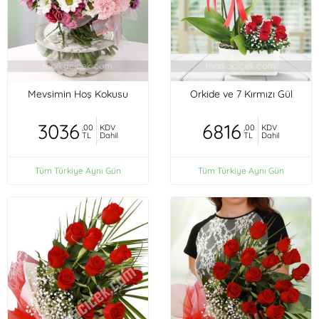
Mevsimin Hoş Kokusu
Orkide ve 7 Kırmızı Gül
3036
6816
,00
KDV
,00
KDV
TL
Dahil
TL
Dahil
Tüm Türkiye Aynı Gün
Tüm Türkiye Aynı Gün