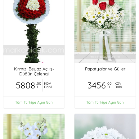
Kırmızı Beyaz Açılış-
Papatyalar ve Güller
Düğün Çelengi
5808
3456
,00
KDV
,00
KDV
TL
Dahil
TL
Dahil
Tüm Türkiye Aynı Gün
Tüm Türkiye Aynı Gün