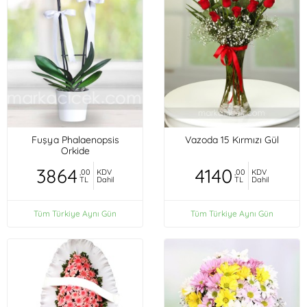
Fuşya Phalaenopsis
Vazoda 15 Kırmızı Gül
Orkide
3864
4140
,00
KDV
,00
KDV
TL
Dahil
TL
Dahil
Tüm Türkiye Aynı Gün
Tüm Türkiye Aynı Gün