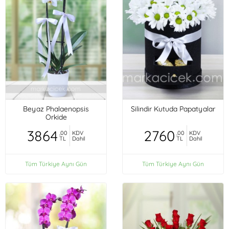
Beyaz Phalaenopsis
Silindir Kutuda Papatyalar
Orkide
3864
2760
,00
KDV
,00
KDV
TL
Dahil
TL
Dahil
Tüm Türkiye Aynı Gün
Tüm Türkiye Aynı Gün