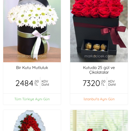
Bir Kutu Mutluluk
Kutuda 25 gül ve
Çikolatalar
2484
7320
,00
KDV
,00
KDV
TL
Dahil
TL
Dahil
Tüm Türkiye Aynı Gün
İstanbul'a Aynı Gün