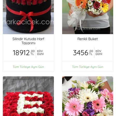
Silindir Kutuda Harf
Renkli Buket
Tasarımı
18912
3456
,00
KDV
,00
KDV
TL
Dahil
TL
Dahil
Tüm Türkiye Aynı Gün
Tüm Türkiye Aynı Gün