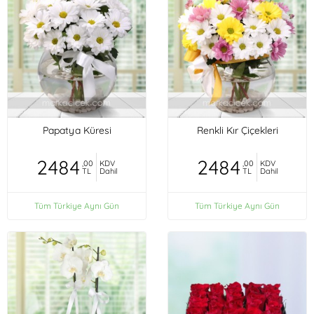
Papatya Küresi
Renkli Kır Çiçekleri
2484
2484
,00
KDV
,00
KDV
TL
Dahil
TL
Dahil
Tüm Türkiye Aynı Gün
Tüm Türkiye Aynı Gün