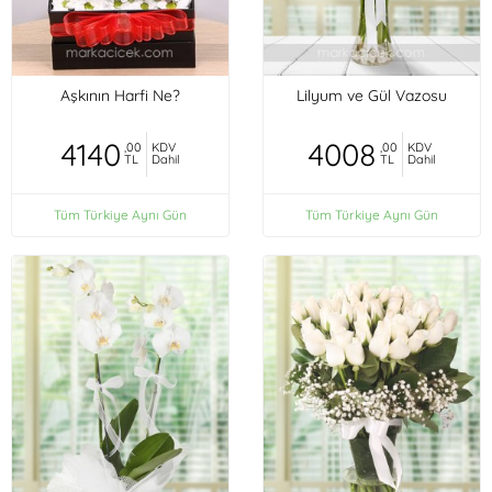
Aşkının Harfi Ne?
Lilyum ve Gül Vazosu
4140
4008
,00
KDV
,00
KDV
TL
Dahil
TL
Dahil
Tüm Türkiye Aynı Gün
Tüm Türkiye Aynı Gün