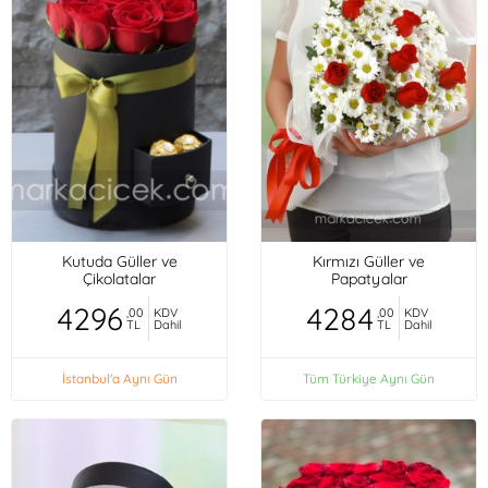
Kutuda Güller ve
Kırmızı Güller ve
Çikolatalar
Papatyalar
4296
4284
,00
KDV
,00
KDV
TL
Dahil
TL
Dahil
İstanbul'a Aynı Gün
Tüm Türkiye Aynı Gün