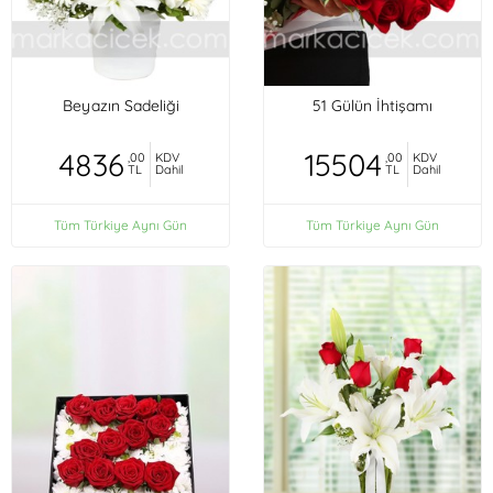
Beyazın Sadeliği
51 Gülün İhtişamı
4836
15504
,00
KDV
,00
KDV
TL
Dahil
TL
Dahil
Tüm Türkiye Aynı Gün
Tüm Türkiye Aynı Gün