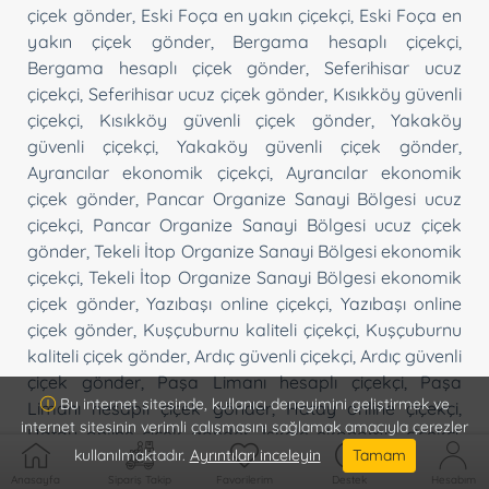
çiçek gönder
,
Eski Foça en yakın çiçekçi
,
Eski Foça en
yakın çiçek gönder
,
Bergama hesaplı çiçekçi
,
Bergama hesaplı çiçek gönder
,
Seferihisar ucuz
çiçekçi
,
Seferihisar ucuz çiçek gönder
,
Kısıkköy güvenli
çiçekçi
,
Kısıkköy güvenli çiçek gönder
,
Yakaköy
güvenli çiçekçi
,
Yakaköy güvenli çiçek gönder
,
Ayrancılar ekonomik çiçekçi
,
Ayrancılar ekonomik
çiçek gönder
,
Pancar Organize Sanayi Bölgesi ucuz
çiçekçi
,
Pancar Organize Sanayi Bölgesi ucuz çiçek
gönder
,
Tekeli İtop Organize Sanayi Bölgesi ekonomik
çiçekçi
,
Tekeli İtop Organize Sanayi Bölgesi ekonomik
çiçek gönder
,
Yazıbaşı online çiçekçi
,
Yazıbaşı online
çiçek gönder
,
Kuşçuburnu kaliteli çiçekçi
,
Kuşçuburnu
kaliteli çiçek gönder
,
Ardıç güvenli çiçekçi
,
Ardıç güvenli
çiçek gönder
,
Paşa Limanı hesaplı çiçekçi
,
Paşa
Bu internet sitesinde, kullanıcı deneyimini geliştirmek ve
Limanı hesaplı çiçek gönder
,
Hatay online çiçekçi
,
internet sitesinin verimli çalışmasını sağlamak amacıyla çerezler
Hatay online çiçek gönder
,
İskele ekonomik çiçekçi
,
kullanılmaktadır.
Ayrıntıları inceleyin
Tamam
İskele ekonomik çiçek gönder
,
Çeşme Altı hızlı çiçekçi
,
Anasayfa
Sipariş Takip
Favorilerim
Destek
Hesabım
Çeşme Altı hızlı çiçek gönder
,
Kalabak hızlı çiçekçi
,